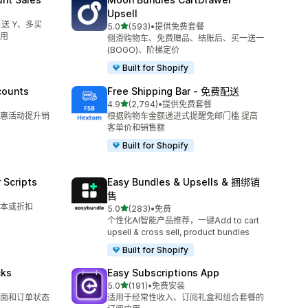
Upsell
 送 Y、多买
星（满分 5 星）
5.0
(593)
•
提供免费套餐
总共 593 条评论
用
侧滑购物车、免费赠品、结账后、买一送一
(BOGO)、阶梯定价
Built for Shopify
counts
Free Shipping Bar ‑ 免费配送
星（满分 5 星）
4.9
(2,794)
•
提供免费套餐
总共 2794 条评论
惠活动提升销
根据购物车金额递进式提醒免邮门槛 提高
客单价和销售额
Built for Shopify
 Scripts
Easy Bundles & Upsells & 捆绑销
售
本或折扣
星（满分 5 星）
5.0
(283)
•
免费
总共 283 条评论
个性化AI智能产品推荐，一键Add to cart
upsell & cross sell, product bundles
Built for Shopify
cks
Easy Subscriptions App
星（满分 5 星）
5.0
(191)
•
免费安装
总共 191 条评论
面和订单状态
适用于经常性收入、订阅礼盒和组合套餐的