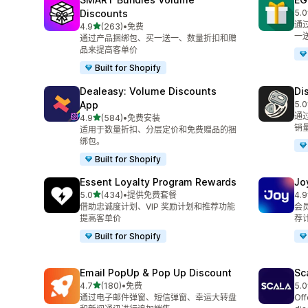
Discounts
5.0
总共
通
星（满分 5 星）
4.9
(263)
•
免费
总共 263 条评论
一
通过产品捆绑包、买一送一、数量折扣和赠
品来提高客单价
Built for Shopify
Dealeasy: Volume Discounts
Di
App
5.0
总共
通
星（满分 5 星）
4.9
(584)
•
免费安装
总共 584 条评论
销
适用于数量折扣、分层定价和免费赠品的捆
绑包。
Built for Shopify
Essent Loyalty Program Rewards
J
星（满分 5 星）
5.0
(434)
•
提供免费套餐
4.9
总共 434 条评论
总共
借助忠诚度计划、VIP 奖励计划和推荐功能
会
提高客单价
荐
Built for Shopify
Email PopUp & Pop Up Discount
Sc
星（满分 5 星）
4.7
(180)
•
免费
5.0
总共 180 条评论
总共
通过电子邮件弹窗、短信弹窗、幸运大转盘
Off