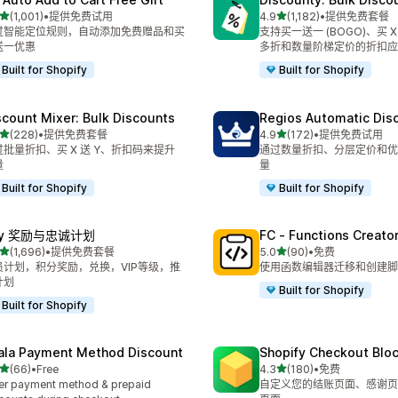
星（满分 5 星）
星（满分 5 星）
(1,001)
•
提供免费试用
4.9
(1,182)
•
提供免费套餐
 1001 条评论
总共 1182 条评论
过智能定位规则，自动添加免费赠品和买
支持买一送一 (BOGO)、买 X
送一优惠
多折和数量阶梯定价的折扣应
Built for Shopify
Built for Shopify
scount Mixer: Bulk Discounts
Regios Automatic Dis
星（满分 5 星）
星（满分 5 星）
(228)
•
提供免费套餐
4.9
(172)
•
提供免费试用
 228 条评论
总共 172 条评论
过批量折扣、买 X 送 Y、折扣码来提升
通过数量折扣、分层定价和优
量
量
Built for Shopify
Built for Shopify
oy 奖励与忠诚计划
FC ‑ Functions Creator
星（满分 5 星）
星（满分 5 星）
(1,696)
•
提供免费套餐
5.0
(90)
•
免费
 1696 条评论
总共 90 条评论
员计划，积分奖励，兑换，VIP等级，推
使用函数编辑器迁移和创建脚
计划
Built for Shopify
Built for Shopify
ala Payment Method Discount
Shopify Checkout Blo
星（满分 5 星）
星（满分 5 星）
(66)
•
Free
4.3
(180)
•
免费
 66 条评论
总共 180 条评论
er payment method & prepaid
自定义您的结账页面、感谢页