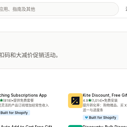
扣码和大减价促销活动。
ching Subscriptions App
Kite Discount, Free G
星（满分 5 星）
星（满分 5 星）
(818)
•
提供免费套餐
4.9
(1,014)
•
免费安装
 818 条评论
总共 1014 条评论
过灵活的产品订阅增加经常性收入
提升转化率：购物赠品、买 X 
送一与进度条
Built for Shopify
Built for Shopify
 Auto Add to Cart Free Gift
Discounty: Bulk Disco