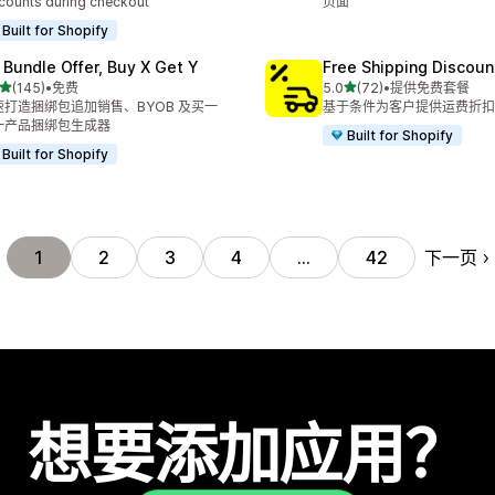
counts during checkout
页面
Built for Shopify
 Bundle Offer, Buy X Get Y
Free Shipping Discoun
星（满分 5 星）
星（满分 5 星）
(145)
•
免费
5.0
(72)
•
提供免费套餐
 145 条评论
总共 72 条评论
速打造捆绑包追加销售、BYOB 及买一
基于条件为客户提供运费折扣
一产品捆绑包生成器
Built for Shopify
Built for Shopify
下一页
1
2
3
4
…
42
想要添加应用？