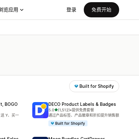
浏览应用
登录
免费开始
Built for Shopify
ift, BOGO
DECO Product Labels & Badges
星（满分 5 星）
5.0
(1,512)
•
提供免费套餐
总共 1512 条评论
送 Y、买一
通过产品标签、产品徽章和折扣提升销售额
Built for Shopify
unt Sales
Moon Bundles CartDrawer