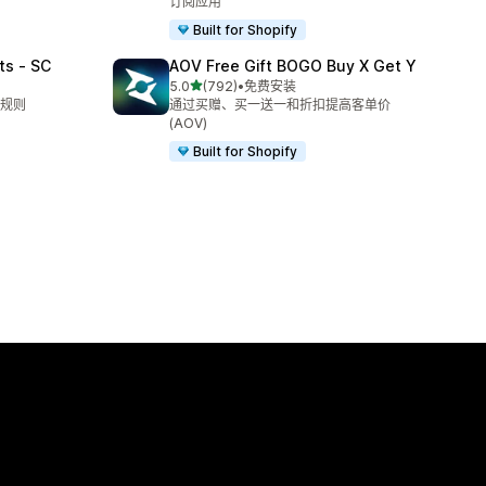
订阅应用
Built for Shopify
ts ‑ SC
AOV Free Gift BOGO Buy X Get Y
星（满分 5 星）
5.0
(792)
•
免费安装
总共 792 条评论
规则
通过买赠、买一送一和折扣提高客单价
(AOV)
Built for Shopify