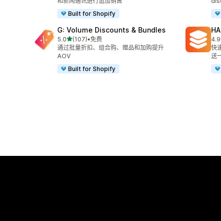
和新闻通讯进行追加销售
dis
Built for Shopify
G: Volume Discounts & Bundles
HA
星（满分 5 星）
5.0
(107)
•
免费
4.9
总共 107 条评论
总共
通过批量折扣、组合购、赠品和加购提升
快
AOV
送
Built for Shopify