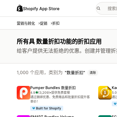
Shopify App Store
营销与转化
促销
折扣
所有具 数量折扣功能的折扣应用
给客户提供无法拒绝的优惠。创建并管理折
1,000 个应用，类别为
数量折扣
清除
Pumper Bundles 数量折扣
Ka
星（满分 5 星）
4.9
(3,209)
•
提供免费套餐
5.0
总共 3209 条评论
总共
通过捆绑优惠、免费赠品和批量折扣提升客
通
单价！
Built for Shopify
SMART Bundles Volume
EG