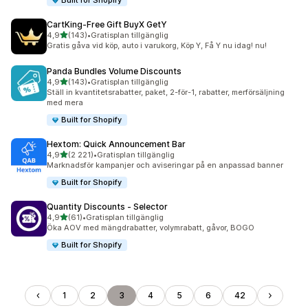
Built for Shopify
CartKing‑Free Gift BuyX GetY
av 5 stjärnor
4,9
(143)
•
Gratisplan tillgänglig
143 recensioner totalt
Gratis gåva vid köp, auto i varukorg, Köp Y, Få Y nu idag! nu!
Panda Bundles Volume Discounts
av 5 stjärnor
4,9
(143)
•
Gratisplan tillgänglig
143 recensioner totalt
Ställ in kvantitetsrabatter, paket, 2-för-1, rabatter, merförsäljning
med mera
Built for Shopify
Hextom: Quick Announcement Bar
av 5 stjärnor
4,9
(2 221)
•
Gratisplan tillgänglig
2221 recensioner totalt
Marknadsför kampanjer och aviseringar på en anpassad banner
Built for Shopify
Quantity Discounts ‑ Selector
av 5 stjärnor
4,9
(61)
•
Gratisplan tillgänglig
61 recensioner totalt
Öka AOV med mängdrabatter, volymrabatt, gåvor, BOGO
Built for Shopify
1
2
3
4
5
6
42