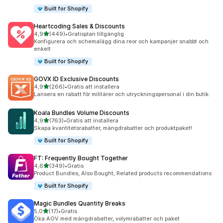
Built for Shopify
Heartcoding Sales & Discounts
av 5 stjärnor
4,9
(449)
•
Gratisplan tillgänglig
449 recensioner totalt
Konfigurera och schemalägg dina reor och kampanjer snabbt och
enkelt
Built for Shopify
GOVX ID Exclusive Discounts
av 5 stjärnor
4,9
(266)
•
Gratis att installera
266 recensioner totalt
Lansera en rabatt för militärer och utryckningspersonal i din butik.
Koala Bundles Volume Discounts
av 5 stjärnor
4,9
(763)
•
Gratis att installera
763 recensioner totalt
Skapa kvantitetsrabatter, mängdrabatter och produktpaket!
Built for Shopify
FT: Frequently Bought Together
av 5 stjärnor
4,6
(349)
•
Gratis
349 recensioner totalt
Product Bundles, Also Bought, Related products recommendations
Built for Shopify
Magic Bundles Quantity Breaks
av 5 stjärnor
5,0
(17)
•
Gratis
17 recensioner totalt
Öka AOV med mängdrabatter, volymrabatter och paket