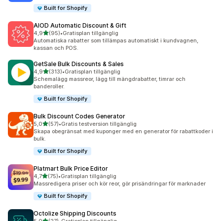
Built for Shopify
AIOD Automatic Discount & Gift
av 5 stjärnor
4,9
(95)
•
Gratisplan tillgänglig
95 recensioner totalt
Automatiska rabatter som tillämpas automatiskt i kundvagnen,
kassan och POS.
GetSale Bulk Discounts & Sales
av 5 stjärnor
4,9
(313)
•
Gratisplan tillgänglig
313 recensioner totalt
Schemalägg massreor, lägg till mängdrabatter, timrar och
banderoller.
Built for Shopify
Bulk Discount Codes Generator
av 5 stjärnor
5,0
(57)
•
Gratis testversion tillgänglig
57 recensioner totalt
Skapa obegränsat med kuponger med en generator för rabattkoder i
bulk.
Built for Shopify
Platmart Bulk Price Editor
av 5 stjärnor
4,7
(75)
•
Gratisplan tillgänglig
75 recensioner totalt
Massredigera priser och kör reor, gör prisändringar för marknader
Built for Shopify
Octolize Shipping Discounts
av 5 stjärnor