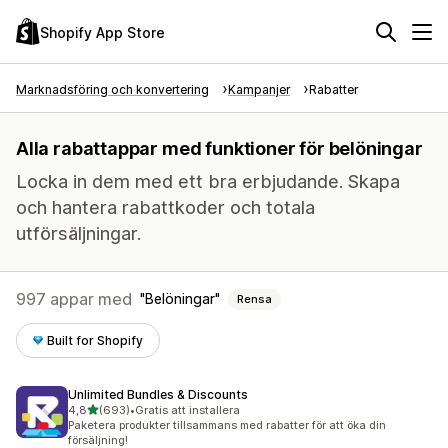
Shopify App Store
Marknadsföring och konvertering
Kampanjer
Rabatter
Alla rabattappar med funktioner för belöningar
Locka in dem med ett bra erbjudande. Skapa
och hantera rabattkoder och totala
utförsäljningar.
997 appar med
Belöningar
Rensa
Built for Shopify
Unlimited Bundles & Discounts
av 5 stjärnor
4,8
(693)
•
Gratis att installera
693 recensioner totalt
Paketera produkter tillsammans med rabatter för att öka din
försäljning!