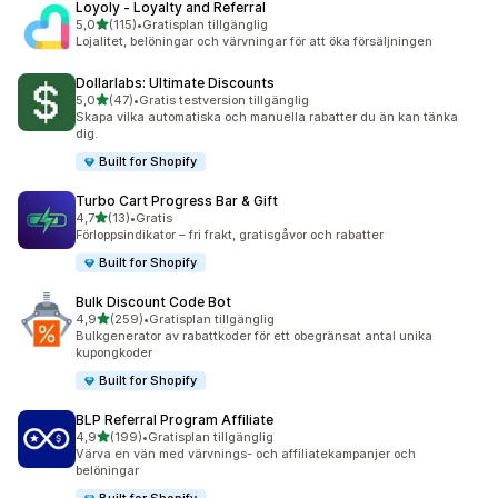
Loyoly ‑ Loyalty and Referral
av 5 stjärnor
5,0
(115)
•
Gratisplan tillgänglig
115 recensioner totalt
Lojalitet, belöningar och värvningar för att öka försäljningen
Dollarlabs: Ultimate Discounts
av 5 stjärnor
5,0
(47)
•
Gratis testversion tillgänglig
47 recensioner totalt
Skapa vilka automatiska och manuella rabatter du än kan tänka
dig.
Built for Shopify
Turbo Cart Progress Bar & Gift
av 5 stjärnor
4,7
(13)
•
Gratis
13 recensioner totalt
Förloppsindikator – fri frakt, gratisgåvor och rabatter
Built for Shopify
Bulk Discount Code Bot
av 5 stjärnor
4,9
(259)
•
Gratisplan tillgänglig
259 recensioner totalt
Bulkgenerator av rabattkoder för ett obegränsat antal unika
kupongkoder
Built for Shopify
BLP Referral Program Affiliate
av 5 stjärnor
4,9
(199)
•
Gratisplan tillgänglig
199 recensioner totalt
Värva en vän med värvnings- och affiliatekampanjer och
belöningar