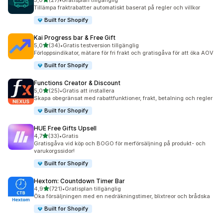
5,0
(27)
•
Gratisplan tillgänglig
27 recensioner totalt
Tillämpa fraktrabatter automatiskt baserat på regler och villkor
Built for Shopify
Kai Progress bar & Free Gift
av 5 stjärnor
5,0
(34)
•
Gratis testversion tillgänglig
34 recensioner totalt
Förloppsindikator, mätare för fri frakt och gratisgåva för att öka AOV
Built for Shopify
Functions Creator & Discount
av 5 stjärnor
5,0
(25)
•
Gratis att installera
25 recensioner totalt
Skapa obegränsat med rabattfunktioner, frakt, betalning och regler
Built for Shopify
HUE Free Gifts Upsell
av 5 stjärnor
4,7
(33)
•
Gratis
33 recensioner totalt
Gratisgåva vid köp och BOGO för merförsäljning på produkt- och
varukorgssidor!
Built for Shopify
Hextom: Countdown Timer Bar
av 5 stjärnor
4,9
(721)
•
Gratisplan tillgänglig
721 recensioner totalt
Öka försäljningen med en nedräkningstimer, blixtreor och brådska
Built for Shopify