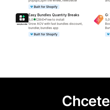
popups,spin the wheel, newsletter
and
Built for Shopify
Easy Bundles Quantity Breaks
G:
z 5 hvězd
5,0
(284)
•
Free to install
5,0
Celkový počet recenzí: 284
Cel
Grow AOV with fast bundles discount,
Boo
bundler, bundles app
Bun
Built for Shopify
Chcete 