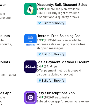
awer
Discounty: Bulk Discount Sales
z 5 hvězd
4,9
(1 187)
•
Free plan available
Celkový počet recenzí: 1187
Run BOGO, buy X get Y, volume
able
6
discount app & quantity breaks
purchase,
Built for Shopify
counts
Hextom: Free Shipping Bar
z 5 hvězd
ble
4,9
(2 795)
•
Free plan available
3
Celkový počet recenzí: 2795
iscounts,
Increase sales with progressive free
shipping messages
Built for Shopify
counts
Scala Payment Method Discount
z 5 hvězd
5,0
(67)
•
Free
Celkový počet recenzí: 67
Offer payment method & prepaid
5
discounts during checkout
unts, Tiered
Built for Shopify
les App
Easy Subscriptions App
z 5 hvězd
able
5,0
(192)
•
Free to install
8
Celkový počet recenzí: 192
ed
Subscription app for recurring revenue,