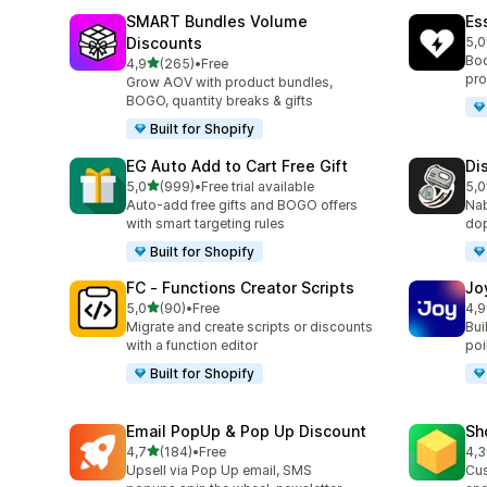
SMART Bundles Volume
Es
Discounts
5,0
Cel
Boo
z 5 hvězd
4,9
(265)
•
Free
Celkový počet recenzí: 265
pro
Grow AOV with product bundles,
BOGO, quantity breaks & gifts
Built for Shopify
EG Auto Add to Cart Free Gift
Di
z 5 hvězd
5,0
(999)
•
Free trial available
5,0
Celkový počet recenzí: 999
Cel
Auto-add free gifts and BOGO offers
Nab
with smart targeting rules
dop
Built for Shopify
FC ‑ Functions Creator Scripts
Jo
z 5 hvězd
5,0
(90)
•
Free
4,9
Celkový počet recenzí: 90
Cel
Migrate and create scripts or discounts
Bui
with a function editor
poin
Built for Shopify
Email PopUp & Pop Up Discount
Sh
z 5 hvězd
4,7
(184)
•
Free
4,3
Celkový počet recenzí: 184
Cel
Upsell via Pop Up email, SMS
Cus