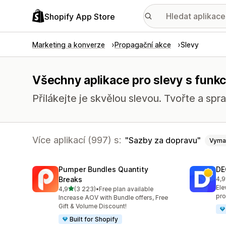
Shopify App Store
Marketing a konverze
Propagační akce
Slevy
Všechny aplikace pro slevy s funk
Přilákejte je skvělou slevou. Tvořte a spr
Více aplikací (997) s:
Sazby za dopravu
Vyma
Pumper Bundles Quantity
DE
Breaks
4,9
Cel
Ele
z 5 hvězd
4,9
(3 223)
•
Free plan available
Celkový počet recenzí: 3223
pro
Increase AOV with Bundle offers, Free
Gift & Volume Discount!
Built for Shopify