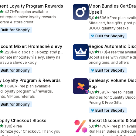
sent Loyalty Program Rewards
Moon Bundles CartDr
z 5 hvězd
(437)
•
Free plan available
Upsell
kový počet recenzí: 437
st repeat sales: loyalty rewards
z 5 hvězd
5,0
(596)
•
Free plan avail
Celkový počet recenzí: 59
gram & store credit
Slide cart, free gifts, post 
BOGO, quantity breaks
Built for Shopify
Built for Shopify
scount Mixer: Hromadné slevy
Regios Automatic Dis
z 5 hvězd
z 5 hvězd
(228)
•
K dispozici je bezplatný plán
4,9
(173)
•
Free trial availa
kový počet recenzí: 228
Celkový počet recenzí: 17
ídněte množstevní slevy, slevy na
Boost sales with volume d
ravu a slevové kódy
pricing tiers, and offers
Built for Shopify
Built for Shopify
y Loyalty Program & Rewards
Dealeasy: Volume Dis
z 5 hvězd
(1 698)
•
Free plan available
App
kový počet recenzí: 1698
ld loyalty program w/ rewards,
z 5 hvězd
4,9
(585)
•
Free to install
Celkový počet recenzí: 58
ts, VIP tier, referrals
Bundles for Quantity Disco
Pricing & Free Gifts.
Built for Shopify
Built for Shopify
opify Checkout Blocks
Rockit Discounts & Sa
z 5 hvězd
z 5 hvězd
(180)
•
Free
5,0
(478)
•
Free plan avail
kový počet recenzí: 180
Celkový počet recenzí: 47
tomize your Checkout, Thank you
Run Flash Sales & Schedul