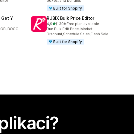
ditor
boxes, and bundles
Built for Shopify
X Get Y
RUBIX Bulk Price Editor
z 5 hvězd
4,9
(130)
•
Free plan available
6
Celkový počet recenzí: 130
 BYOB, BOGO
Run Bulk Edit Price, Market
Discount,Schedule Sales,Flash Sale
Built for Shopify
plikaci?