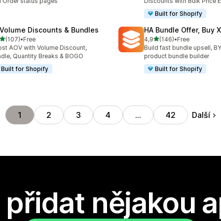
 Order status pages
Discounts with Bulk Price E
Built for Shopify
 Volume Discounts & Bundles
HA Bundle Offer, Buy 
z 5 hvězd
z 5 hvězd
(107)
•
Free
4,9
(146)
•
Free
kový počet recenzí: 107
Celkový počet recenzí: 14
st AOV with Volume Discount,
Build fast bundle upsell,
dle, Quantity Breaks & BOGO
product bundle builder
Built for Shopify
Built for Shopify
Další
1
2
3
4
…
42
přidat nějakou a