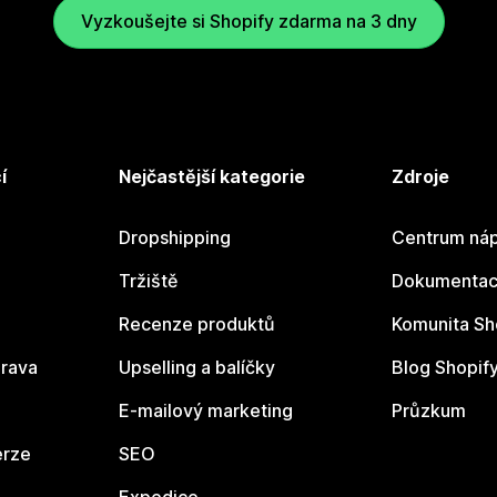
Vyzkoušejte si Shopify zdarma na 3 dny
í
Nejčastější kategorie
Zdroje
Dropshipping
Centrum náp
Tržiště
Dokumentace
Recenze produktů
Komunita Sh
rava
Upselling a balíčky
Blog Shopif
E-mailový marketing
Průzkum
erze
SEO