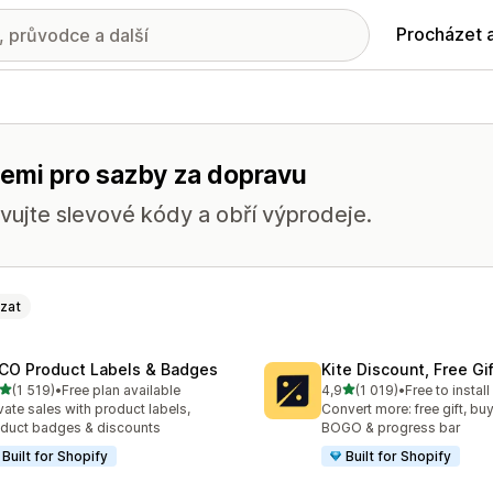
Procházet 
cemi pro sazby za dopravu
avujte slevové kódy a obří výprodeje.
zat
CO Product Labels & Badges
Kite Discount, Free G
z 5 hvězd
z 5 hvězd
(1 519)
•
Free plan available
4,9
(1 019)
•
Free to install
kový počet recenzí: 1519
Celkový počet recenzí: 10
vate sales with product labels,
Convert more: free gift, buy
duct badges & discounts
BOGO & progress bar
Built for Shopify
Built for Shopify