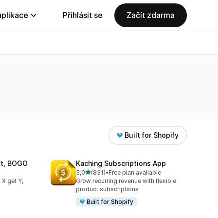
aplikace
Přihlásit se
Začít zdarma
Built for Shopify
ift, BOGO
Kaching Subscriptions App
z 5 hvězd
5,0
(831)
•
Free plan available
19
Celkový počet recenzí: 831
 X get Y,
Grow recurring revenue with flexible
product subscriptions
Built for Shopify