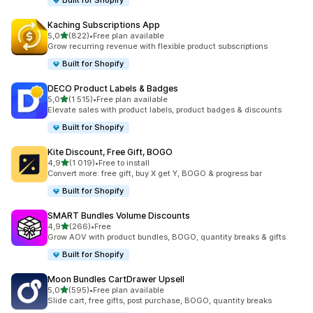
Built for Shopify
Kaching Subscriptions App
/ 5 tähteä
5,0
(822)
•
Free plan available
822 arvostelua yhteensä
Grow recurring revenue with flexible product subscriptions
Built for Shopify
DECO Product Labels & Badges
/ 5 tähteä
5,0
(1 515)
•
Free plan available
1515 arvostelua yhteensä
Elevate sales with product labels, product badges & discounts
Built for Shopify
Kite Discount, Free Gift, BOGO
/ 5 tähteä
4,9
(1 019)
•
Free to install
1019 arvostelua yhteensä
Convert more: free gift, buy X get Y, BOGO & progress bar
Built for Shopify
SMART Bundles Volume Discounts
/ 5 tähteä
4,9
(266)
•
Free
266 arvostelua yhteensä
Grow AOV with product bundles, BOGO, quantity breaks & gifts
Built for Shopify
Moon Bundles CartDrawer Upsell
/ 5 tähteä
5,0
(595)
•
Free plan available
595 arvostelua yhteensä
Slide cart, free gifts, post purchase, BOGO, quantity breaks