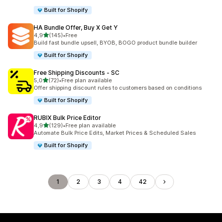
Built for Shopify
HA Bundle Offer, Buy X Get Y
/ 5 tähteä
4,9
(145)
•
Free
145 arvostelua yhteensä
Build fast bundle upsell, BYOB, BOGO product bundle builder
Built for Shopify
Free Shipping Discounts ‑ SC
/ 5 tähteä
5,0
(72)
•
Free plan available
72 arvostelua yhteensä
Offer shipping discount rules to customers based on conditions
Built for Shopify
RUBIX Bulk Price Editor
/ 5 tähteä
4,9
(129)
•
Free plan available
129 arvostelua yhteensä
Automate Bulk Price Edits, Market Prices & Scheduled Sales
Built for Shopify
1
2
3
4
42