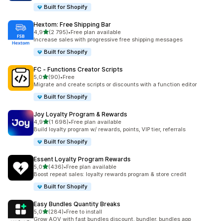
Built for Shopify
Hextom: Free Shipping Bar
/ 5 tähteä
4,9
(2 795)
•
Free plan available
2795 arvostelua yhteensä
Increase sales with progressive free shipping messages
Built for Shopify
FC ‑ Functions Creator Scripts
/ 5 tähteä
5,0
(90)
•
Free
90 arvostelua yhteensä
Migrate and create scripts or discounts with a function editor
Built for Shopify
Joy Loyalty Program & Rewards
/ 5 tähteä
4,9
(1 698)
•
Free plan available
1698 arvostelua yhteensä
Build loyalty program w/ rewards, points, VIP tier, referrals
Built for Shopify
Essent Loyalty Program Rewards
/ 5 tähteä
5,0
(436)
•
Free plan available
436 arvostelua yhteensä
Boost repeat sales: loyalty rewards program & store credit
Built for Shopify
Easy Bundles Quantity Breaks
/ 5 tähteä
5,0
(284)
•
Free to install
284 arvostelua yhteensä
Grow AOV with fast bundles discount, bundler, bundles app