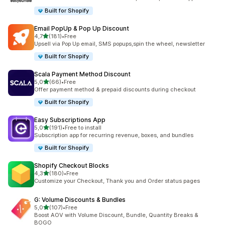
Built for Shopify
Email PopUp & Pop Up Discount
/ 5 tähteä
4,7
(181)
•
Free
181 arvostelua yhteensä
Upsell via Pop Up email, SMS popups,spin the wheel, newsletter
Built for Shopify
Scala Payment Method Discount
/ 5 tähteä
5,0
(66)
•
Free
66 arvostelua yhteensä
Offer payment method & prepaid discounts during checkout
Built for Shopify
Easy Subscriptions App
/ 5 tähteä
5,0
(191)
•
Free to install
191 arvostelua yhteensä
Subscription app for recurring revenue, boxes, and bundles
Built for Shopify
Shopify Checkout Blocks
/ 5 tähteä
4,3
(180)
•
Free
180 arvostelua yhteensä
Customize your Checkout, Thank you and Order status pages
G: Volume Discounts & Bundles
/ 5 tähteä
5,0
(107)
•
Free
107 arvostelua yhteensä
Boost AOV with Volume Discount, Bundle, Quantity Breaks &
BOGO