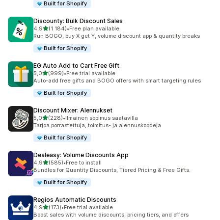
Built for Shopify
Discounty: Bulk Discount Sales
/ 5 tähteä
4,9
(1 184)
•
Free plan available
1184 arvostelua yhteensä
Run BOGO, buy X get Y, volume discount app & quantity breaks
Built for Shopify
EG Auto Add to Cart Free Gift
/ 5 tähteä
5,0
(999)
•
Free trial available
999 arvostelua yhteensä
Auto-add free gifts and BOGO offers with smart targeting rules
Built for Shopify
Discount Mixer: Alennukset
/ 5 tähteä
5,0
(228)
•
Ilmainen sopimus saatavilla
228 arvostelua yhteensä
Tarjoa porrastettuja, toimitus- ja alennuskoodeja
Built for Shopify
Dealeasy: Volume Discounts App
/ 5 tähteä
4,9
(585)
•
Free to install
585 arvostelua yhteensä
Bundles for Quantity Discounts, Tiered Pricing & Free Gifts.
Built for Shopify
Regios Automatic Discounts
/ 5 tähteä
4,9
(173)
•
Free trial available
173 arvostelua yhteensä
Boost sales with volume discounts, pricing tiers, and offers