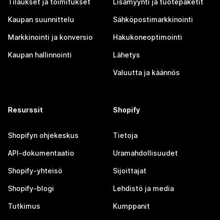
Tilaukset ja toimitukset
Lisämyynti ja tuotepaketit
Kaupan suunnittelu
Sähköpostimarkkinointi
Markkinointi ja konversio
Hakukoneoptimointi
Kaupan hallinnointi
Lähetys
Valuutta ja käännös
Resurssit
Shopify
Shopifyn ohjekeskus
Tietoja
API-dokumentaatio
Uramahdollisuudet
Shopify-yhteisö
Sijoittajat
Shopify-blogi
Lehdistö ja media
Tutkimus
Kumppanit