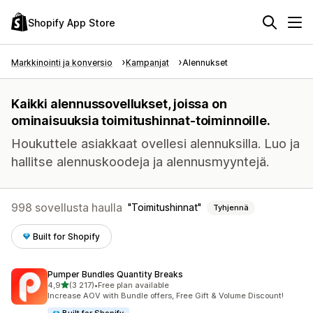
Shopify App Store
Markkinointi ja konversio
Kampanjat
Alennukset
Kaikki alennussovellukset, joissa on
ominaisuuksia toimitushinnat-toiminnoille.
Houkuttele asiakkaat ovellesi alennuksilla. Luo ja
hallitse alennuskoodeja ja alennusmyyntejä.
998 sovellusta haulla
Toimitushinnat
Tyhjennä
Built for Shopify
Pumper Bundles Quantity Breaks
/ 5 tähteä
4,9
(3 217)
•
Free plan available
3217 arvostelua yhteensä
Increase AOV with Bundle offers, Free Gift & Volume Discount!