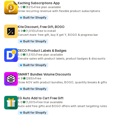
Kaching Subscriptions App
เต็ม 5 ดาว
5.0
(821)
•
Free plan available
ทั้งหมด 821 รีวิว
Grow recurring revenue with flexible product subscriptions
Built for Shopify
Kite Discount, Free Gift, BOGO
เต็ม 5 ดาว
4.9
(1,010)
•
Free to install
ทั้งหมด 1010 รีวิว
Convert more: free gift, buy X get Y, BOGO & progress bar
Built for Shopify
DECO Product Labels & Badges
เต็ม 5 ดาว
5.0
(1,510)
•
Free plan available
ทั้งหมด 1510 รีวิว
Elevate sales with product labels, product badges & discounts
Built for Shopify
SMART Bundles Volume Discounts
เต็ม 5 ดาว
4.9
(265)
•
Free
ทั้งหมด 265 รีวิว
Grow AOV with product bundles, BOGO, quantity breaks & gifts
Built for Shopify
EG Auto Add to Cart Free Gift
เต็ม 5 ดาว
5.0
(1,001)
•
Free trial available
ทั้งหมด 1001 รีวิว
Auto-add free gifts and BOGO offers with smart targeting rules
Built for Shopify