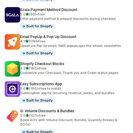
Scala Payment Method Discount
เต็ม 5 ดาว
5.0
(66)
•
Free
ทั้งหมด 66 รีวิว
Offer payment method & prepaid discounts during checkout
Built for Shopify
Email PopUp & Pop Up Discount
เต็ม 5 ดาว
4.7
(176)
•
Free
ทั้งหมด 176 รีวิว
Upsell via Pop Up email, SMS popups,spin the wheel, newsletter
Built for Shopify
Shopify Checkout Blocks
เต็ม 5 ดาว
4.3
(180)
•
Free
ทั้งหมด 180 รีวิว
Customize your Checkout, Thank you and Order status pages
Easy Subscriptions App
เต็ม 5 ดาว
5.0
(190)
•
Free to install
ทั้งหมด 190 รีวิว
Subscription app for recurring revenue, boxes, and bundles
Built for Shopify
G: Volume Discounts & Bundles
เต็ม 5 ดาว
5.0
(107)
•
Free
ทั้งหมด 107 รีวิว
Boost AOV with Volume Discount, Bundle, Quantity Breaks &
BOGO
Built for Shopify