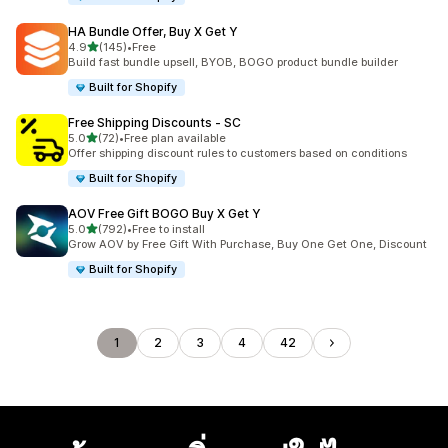
HA Bundle Offer, Buy X Get Y
เต็ม 5 ดาว
4.9
(145)
•
Free
ทั้งหมด 145 รีวิว
Build fast bundle upsell, BYOB, BOGO product bundle builder
Built for Shopify
Free Shipping Discounts ‑ SC
เต็ม 5 ดาว
5.0
(72)
•
Free plan available
ทั้งหมด 72 รีวิว
Offer shipping discount rules to customers based on conditions
Built for Shopify
AOV Free Gift BOGO Buy X Get Y
เต็ม 5 ดาว
5.0
(792)
•
Free to install
ทั้งหมด 792 รีวิว
Grow AOV by Free Gift With Purchase, Buy One Get One, Discount
Built for Shopify
1
2
3
4
42