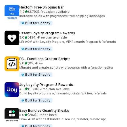
Hextom: Free Shipping Bar
เต็ม 5 ดาว
4.9
(2,793)
•
Free plan available
ทั้งหมด 2793 รีวิว
Increase sales with progressive free shipping messages
Built for Shopify
Essent Loyalty Program Rewards
เต็ม 5 ดาว
5.0
(434)
•
Free plan available
ทั้งหมด 434 รีวิว
Lift AOV with Loyalty Program, VIP Rewards Program & Referrals
Built for Shopify
FC ‑ Functions Creator Scripts
เต็ม 5 ดาว
5.0
(89)
•
Free
ทั้งหมด 89 รีวิว
Migrate and create scripts or discounts with a function editor
Built for Shopify
Joy Loyalty Program & Rewards
เต็ม 5 ดาว
4.9
(1,696)
•
Free plan available
ทั้งหมด 1696 รีวิว
Build loyalty program w/ rewards, points, VIP tier, referrals
Built for Shopify
Easy Bundles Quantity Breaks
เต็ม 5 ดาว
5.0
(283)
•
Free to install
ทั้งหมด 283 รีวิว
Grow AOV with fast bundle discount, bundler, bundle app
Built for Shopify