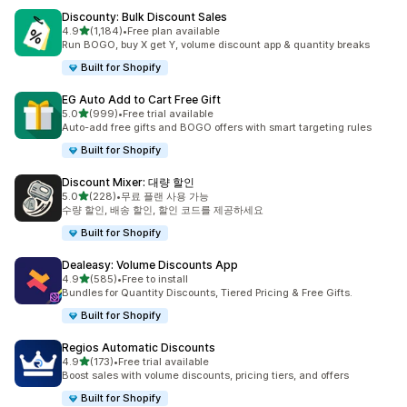
Discounty: Bulk Discount Sales
별 5개 중
4.9
(1,184)
•
Free plan available
총 리뷰 1184개
Run BOGO, buy X get Y, volume discount app & quantity breaks
Built for Shopify
EG Auto Add to Cart Free Gift
별 5개 중
5.0
(999)
•
Free trial available
총 리뷰 999개
Auto-add free gifts and BOGO offers with smart targeting rules
Built for Shopify
Discount Mixer: 대량 할인
별 5개 중
5.0
(228)
•
무료 플랜 사용 가능
총 리뷰 228개
수량 할인, 배송 할인, 할인 코드를 제공하세요
Built for Shopify
Dealeasy: Volume Discounts App
별 5개 중
4.9
(585)
•
Free to install
총 리뷰 585개
Bundles for Quantity Discounts, Tiered Pricing & Free Gifts.
Built for Shopify
Regios Automatic Discounts
별 5개 중
4.9
(173)
•
Free trial available
총 리뷰 173개
Boost sales with volume discounts, pricing tiers, and offers
Built for Shopify