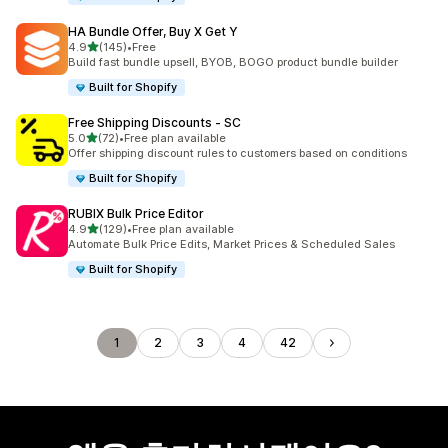
HA Bundle Offer, Buy X Get Y
별 5개 중
4.9
(145)
•
Free
총 리뷰 145개
Build fast bundle upsell, BYOB, BOGO product bundle builder
Built for Shopify
Free Shipping Discounts ‑ SC
별 5개 중
5.0
(72)
•
Free plan available
총 리뷰 72개
Offer shipping discount rules to customers based on conditions
Built for Shopify
RUBIX Bulk Price Editor
별 5개 중
4.9
(129)
•
Free plan available
총 리뷰 129개
Automate Bulk Price Edits, Market Prices & Scheduled Sales
Built for Shopify
1
2
3
4
42