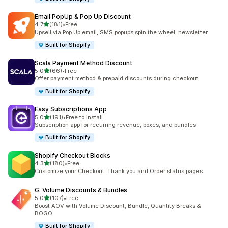
Email PopUp & Pop Up Discount
별 5개 중
4.7
(181)
•
Free
총 리뷰 181개
Upsell via Pop Up email, SMS popups,spin the wheel, newsletter
Built for Shopify
Scala Payment Method Discount
별 5개 중
5.0
(66)
•
Free
총 리뷰 66개
Offer payment method & prepaid discounts during checkout
Built for Shopify
Easy Subscriptions App
별 5개 중
5.0
(191)
•
Free to install
총 리뷰 191개
Subscription app for recurring revenue, boxes, and bundles
Built for Shopify
Shopify Checkout Blocks
별 5개 중
4.3
(180)
•
Free
총 리뷰 180개
Customize your Checkout, Thank you and Order status pages
G: Volume Discounts & Bundles
별 5개 중
5.0
(107)
•
Free
총 리뷰 107개
Boost AOV with Volume Discount, Bundle, Quantity Breaks &
BOGO
Built for Shopify