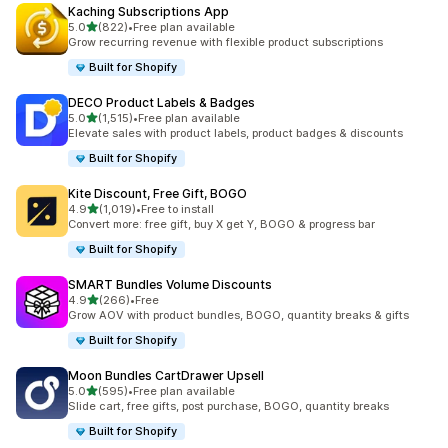
Kaching Subscriptions App
별 5개 중
5.0
(822)
•
Free plan available
총 리뷰 822개
Grow recurring revenue with flexible product subscriptions
Built for Shopify
DECO Product Labels & Badges
별 5개 중
5.0
(1,515)
•
Free plan available
총 리뷰 1515개
Elevate sales with product labels, product badges & discounts
Built for Shopify
Kite Discount, Free Gift, BOGO
별 5개 중
4.9
(1,019)
•
Free to install
총 리뷰 1019개
Convert more: free gift, buy X get Y, BOGO & progress bar
Built for Shopify
SMART Bundles Volume Discounts
별 5개 중
4.9
(266)
•
Free
총 리뷰 266개
Grow AOV with product bundles, BOGO, quantity breaks & gifts
Built for Shopify
Moon Bundles CartDrawer Upsell
별 5개 중
5.0
(595)
•
Free plan available
총 리뷰 595개
Slide cart, free gifts, post purchase, BOGO, quantity breaks
Built for Shopify