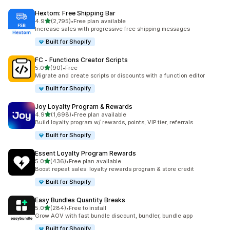
Hextom: Free Shipping Bar
별 5개 중
4.9
(2,795)
•
Free plan available
총 리뷰 2795개
Increase sales with progressive free shipping messages
Built for Shopify
FC ‑ Functions Creator Scripts
별 5개 중
5.0
(90)
•
Free
총 리뷰 90개
Migrate and create scripts or discounts with a function editor
Built for Shopify
Joy Loyalty Program & Rewards
별 5개 중
4.9
(1,698)
•
Free plan available
총 리뷰 1698개
Build loyalty program w/ rewards, points, VIP tier, referrals
Built for Shopify
Essent Loyalty Program Rewards
별 5개 중
5.0
(436)
•
Free plan available
총 리뷰 436개
Boost repeat sales: loyalty rewards program & store credit
Built for Shopify
Easy Bundles Quantity Breaks
별 5개 중
5.0
(284)
•
Free to install
총 리뷰 284개
Grow AOV with fast bundle discount, bundler, bundle app
Built for Shopify