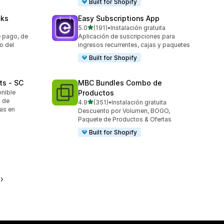
Built for Shopify
cks
Easy Subscriptions App
de 5 estrellas
5.0
(191)
•
Instalación gratuita
191 reseñas en total
e pago, de
Aplicación de suscripciones para
o del
ingresos recurrentes, cajas y paquetes
Built for Shopify
ts ‑ SC
MBC Bundles Combo de
onible
Productos
s de
de 5 estrellas
4.9
(351)
•
Instalación gratuita
351 reseñas en total
as en
Descuento por Volumen, BOGO,
Paquete de Productos & Ofertas
Built for Shopify