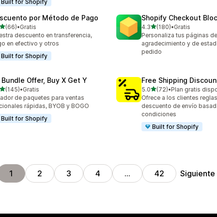
Built for Shopify
scuento por Método de Pago
Shopify Checkout Blo
de 5 estrellas
de 5 estrellas
(66)
•
Gratis
4.3
(180)
•
Gratis
reseñas en total
180 reseñas en total
stra descuento en transferencia,
Personaliza tus páginas d
o en efectivo y otros
agradecimiento y de estad
pedido
Built for Shopify
 Bundle Offer, Buy X Get Y
Free Shipping Discoun
de 5 estrellas
de 5 estrellas
(145)
•
Gratis
5.0
(72)
•
Plan gratis disp
 reseñas en total
72 reseñas en total
ador de paquetes para ventas
Ofrece a los clientes regla
cionales rápidas, BYOB y BOGO
descuento de envío basad
condiciones
Built for Shopify
Built for Shopify
Siguiente
1
2
3
4
…
42