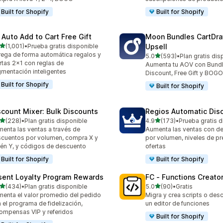
Built for Shopify
Built for Shopify
 Auto Add to Cart Free Gift
Moon Bundles CartDr
de 5 estrellas
(1,001)
•
Prueba gratis disponible
Upsell
1 reseñas en total
ega de forma automática regalos y
de 5 estrellas
5.0
(593)
•
Plan gratis dis
593 reseñas en total
rtas 2x1 con reglas de
Aumenta tu AOV con Bundl
mentación inteligentes
Discount, Free Gift y BOG
Built for Shopify
Built for Shopify
scount Mixer: Bulk Discounts
Regios Automatic Dis
de 5 estrellas
de 5 estrellas
(228)
•
Plan gratis disponible
4.9
(173)
•
Prueba gratis d
 reseñas en total
173 reseñas en total
enta las ventas a través de
Aumenta las ventas con d
cuentos por volumen, compra X y
por volumen, niveles de pr
én Y, y códigos de descuento
ofertas
Built for Shopify
Built for Shopify
sent Loyalty Program Rewards
FC ‑ Functions Creator
de 5 estrellas
de 5 estrellas
(434)
•
Plan gratis disponible
5.0
(90)
•
Gratis
 reseñas en total
90 reseñas en total
enta el valor promedio del pedido
Migra y crea scripts o des
 el programa de fidelización,
un editor de funciones
ompensas VIP y referidos
Built for Shopify