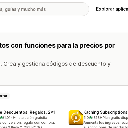
Explorar aplic
os con funciones para la precios por
s. Crea y gestiona códigos de descuento y
orrar
te Descuentos, Regalos, 2x1
Kaching Subscriptions
de 5 estrellas
de 5 estrellas
(1,014)
•
Instalación gratuita
5.0
(818)
•
Plan gratis dis
4 reseñas en total
818 reseñas en total
 conversión: regalo con compra,
Aumenta los ingresos recu
pra X lleva Y, 2x1, BOGO
suscripciones de productos