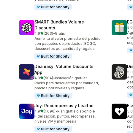
Built for Shopify
SMART Bundles Volume
EG
Discounts
5.0
100
Agr
de 5 estrellas
4.9
(263)
•
Gratis
263 reseñas en total
ofe
Aumenta el valor promedio del pedido
seg
con paquetes de productos, BOGO,
descuentos por cantidad y regalos
Built for Shopify
Dealeasy: Volume Discounts
Di
App
5.0
228
Aum
de 5 estrellas
4.9
(584)
•
Instalación gratuita
584 reseñas en total
des
Packs para descuentos por cantidad,
obt
precios por niveles y regalos.
Built for Shopify
Joy: Recompensas y Lealtad
Es
de 5 estrellas
4.9
(1,696)
•
Plan gratis disponible
5.0
1696 reseñas en total
434
Fidelización, puntos, recompensas,
Aum
niveles VIP y membresía
con
rec
Built for Shopify