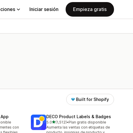
aciones
Iniciar sesión
Empieza gratis
Built for Shopify
 App
DECO Product Labels & Badges
de 5 estrellas
ponible
5.0
(1,512)
•
Plan gratis disponible
1512 reseñas en total
rrentes con
Aumenta las ventas con etiquetas de
 flexibles
producto, insignias de producto y