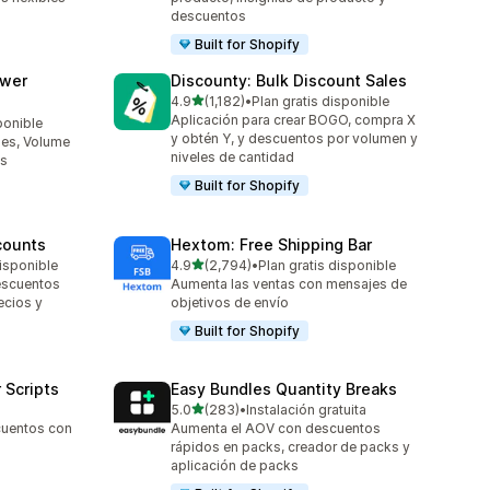
descuentos
Built for Shopify
awer
Discounty: Bulk Discount Sales
de 5 estrellas
4.9
(1,182)
•
Plan gratis disponible
1182 reseñas en total
Aplicación para crear BOGO, compra X
ponible
y obtén Y, y descuentos por volumen y
es, Volume
niveles de cantidad
Os
Built for Shopify
counts
Hextom: Free Shipping Bar
de 5 estrellas
isponible
4.9
(2,794)
•
Plan gratis disponible
2794 reseñas en total
escuentos
Aumenta las ventas con mensajes de
ecios y
objetivos de envío
Built for Shopify
 Scripts
Easy Bundles Quantity Breaks
de 5 estrellas
5.0
(283)
•
Instalación gratuita
283 reseñas en total
cuentos con
Aumenta el AOV con descuentos
rápidos en packs, creador de packs y
aplicación de packs