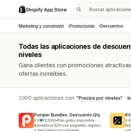
Shopify App Store
Marketing y conversión
Promociones
Descuentos
Todas las aplicaciones de descuent
niveles
Gana clientes con promociones atractiva
ofertas increíbles.
1.000 aplicaciones con
Precios por niveles
B
Pumper Bundles: Descuento Qty
Ki
de 5 estrellas
4.9
(3,209)
•
Plan gratis disponible
4.9
3209 reseñas en total
101
Aumenta el AOV con paquetes, regalos
Más
y descuentos por volumen
com