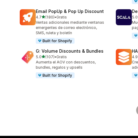
Email PopUp & Pop Up Discount
De
de 5 estrellas
4.7
(180)
•
Gratis
5.0
180 reseñas en total
66 
Ventas adicionales mediante ventanas
Mue
emergentes de correo electrónico,
pag
SMS, ruleta y boletín
Built for Shopify
G: Volume Discounts & Bundles
HA
de 5 estrellas
5.0
(107)
•
Gratis
4.9
107 reseñas en total
145
Aumenta el AOV con descuentos,
Cre
bundles, regalos y upsells
adi
Built for Shopify