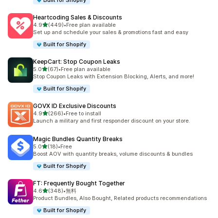
Built for Shopify
Heartcoding Sales & Discounts
5つ星中
4.9
(449)
•
Free plan available
合計レビュー数：449件
Set up and schedule your sales & promotions fast and easy
Built for Shopify
KeepCart: Stop Coupon Leaks
5つ星中
5.0
(67)
•
Free plan available
合計レビュー数：67件
Stop Coupon Leaks with Extension Blocking, Alerts, and more!
Built for Shopify
GOVX ID Exclusive Discounts
5つ星中
4.9
(266)
•
Free to install
合計レビュー数：266件
Launch a military and first responder discount on your store.
Magic Bundles Quantity Breaks
5つ星中
5.0
(18)
•
Free
合計レビュー数：18件
Boost AOV with quantity breaks, volume discounts & bundles
Built for Shopify
FT: Frequently Bought Together
5つ星中
4.6
(348)
•
無料
合計レビュー数：348件
Product Bundles, Also Bought, Related products recommendations
Built for Shopify