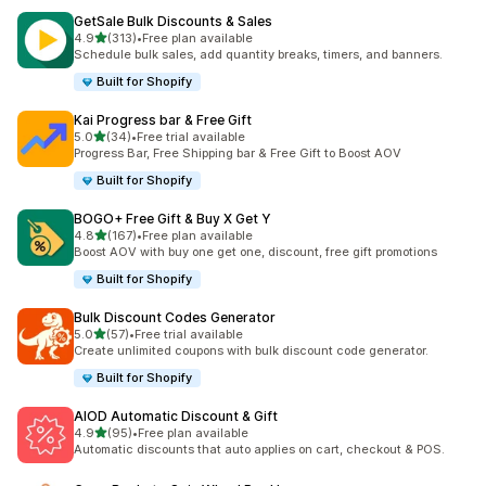
GetSale Bulk Discounts & Sales
5つ星中
4.9
(313)
•
Free plan available
合計レビュー数：313件
Schedule bulk sales, add quantity breaks, timers, and banners.
Built for Shopify
Kai Progress bar & Free Gift
5つ星中
5.0
(34)
•
Free trial available
合計レビュー数：34件
Progress Bar, Free Shipping bar & Free Gift to Boost AOV
Built for Shopify
BOGO+ Free Gift & Buy X Get Y
5つ星中
4.8
(167)
•
Free plan available
合計レビュー数：167件
Boost AOV with buy one get one, discount, free gift promotions
Built for Shopify
Bulk Discount Codes Generator
5つ星中
5.0
(57)
•
Free trial available
合計レビュー数：57件
Create unlimited coupons with bulk discount code generator.
Built for Shopify
AIOD Automatic Discount & Gift
5つ星中
4.9
(95)
•
Free plan available
合計レビュー数：95件
Automatic discounts that auto applies on cart, checkout & POS.