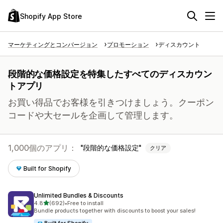
Shopify App Store
マーケティングとコンバージョン
プロモーション
ディスカウント
段階的な価格設定を特集したすべてのディスカウン
トアプリ
お買い得品でお客様を引きつけましょう。クーポン
コードや大セールを企画して管理します。
1,000個のアプリ：
段階的な価格設定
クリア
Built for Shopify
Unlimited Bundles & Discounts
5つ星中
4.8
(692)
•
Free to install
合計レビュー数：692件
Bundle products together with discounts to boost your sales!