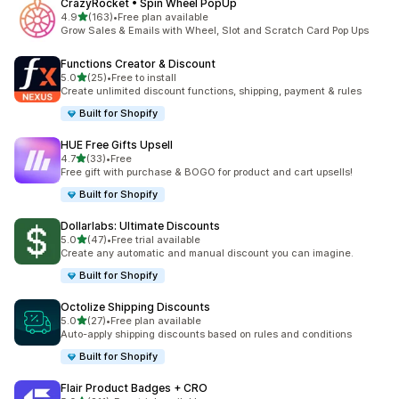
CrazyRocket • Spin Wheel PopUp
5つ星中
4.9
(163)
•
Free plan available
合計レビュー数：163件
Grow Sales & Emails with Wheel, Slot and Scratch Card Pop Ups
Functions Creator & Discount
5つ星中
5.0
(25)
•
Free to install
合計レビュー数：25件
Create unlimited discount functions, shipping, payment & rules
Built for Shopify
HUE Free Gifts Upsell
5つ星中
4.7
(33)
•
Free
合計レビュー数：33件
Free gift with purchase & BOGO for product and cart upsells!
Built for Shopify
Dollarlabs: Ultimate Discounts
5つ星中
5.0
(47)
•
Free trial available
合計レビュー数：47件
Create any automatic and manual discount you can imagine.
Built for Shopify
Octolize Shipping Discounts
5つ星中
5.0
(27)
•
Free plan available
合計レビュー数：27件
Auto-apply shipping discounts based on rules and conditions
Built for Shopify
Flair Product Badges + CRO