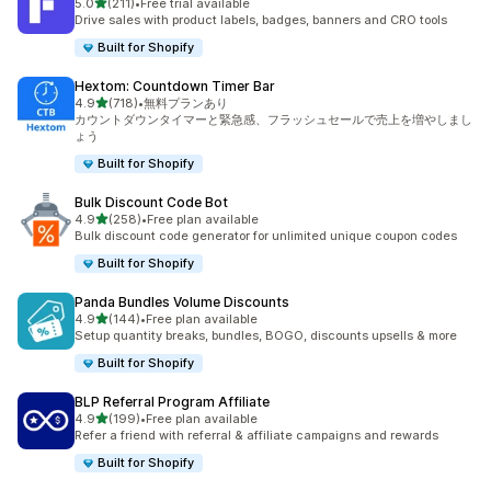
5つ星中
5.0
(211)
•
Free trial available
合計レビュー数：211件
Drive sales with product labels, badges, banners and CRO tools
Built for Shopify
Hextom: Countdown Timer Bar
5つ星中
4.9
(718)
•
無料プランあり
合計レビュー数：718件
カウントダウンタイマーと緊急感、フラッシュセールで売上を増やしまし
ょう
Built for Shopify
Bulk Discount Code Bot
5つ星中
4.9
(258)
•
Free plan available
合計レビュー数：258件
Bulk discount code generator for unlimited unique coupon codes
Built for Shopify
Panda Bundles Volume Discounts
5つ星中
4.9
(144)
•
Free plan available
合計レビュー数：144件
Setup quantity breaks, bundles, BOGO, discounts upsells & more
Built for Shopify
BLP Referral Program Affiliate
5つ星中
4.9
(199)
•
Free plan available
合計レビュー数：199件
Refer a friend with referral & affiliate campaigns and rewards
Built for Shopify