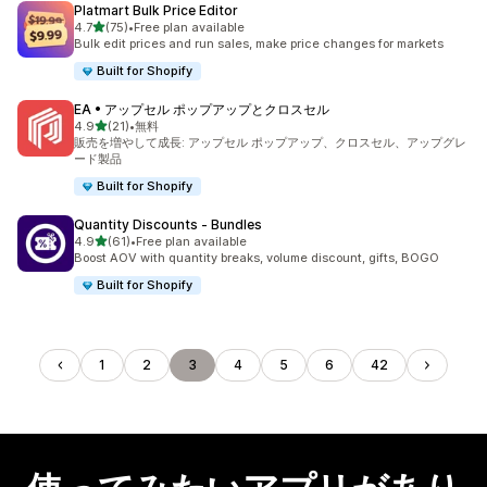
Platmart Bulk Price Editor
5つ星中
4.7
(75)
•
Free plan available
合計レビュー数：75件
Bulk edit prices and run sales, make price changes for markets
Built for Shopify
EA • アップセル ポップアップとクロスセル
5つ星中
4.9
(21)
•
無料
合計レビュー数：21件
販売を増やして成長: アップセル ポップアップ、クロスセル、アップグレ
ード製品
Built for Shopify
Quantity Discounts ‑ Bundles
5つ星中
4.9
(61)
•
Free plan available
合計レビュー数：61件
Boost AOV with quantity breaks, volume discount, gifts, BOGO
Built for Shopify
1
2
3
4
5
6
42