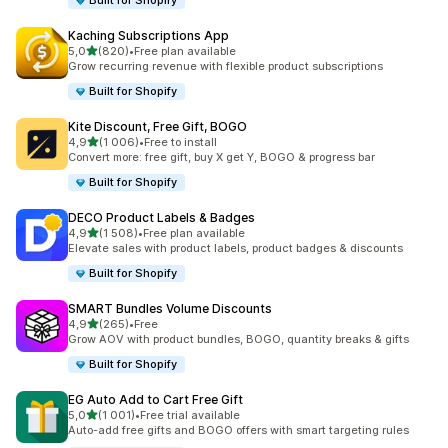
Built for Shopify
Kaching Subscriptions App
av 5 stjerner
5,0
(820)
•
Free plan available
Totalt 820 omtaler
Grow recurring revenue with flexible product subscriptions
Built for Shopify
Kite Discount, Free Gift, BOGO
av 5 stjerner
4,9
(1 006)
•
Free to install
Totalt 1006 omtaler
Convert more: free gift, buy X get Y, BOGO & progress bar
Built for Shopify
DECO Product Labels & Badges
av 5 stjerner
4,9
(1 508)
•
Free plan available
Totalt 1508 omtaler
Elevate sales with product labels, product badges & discounts
Built for Shopify
SMART Bundles Volume Discounts
av 5 stjerner
4,9
(265)
•
Free
Totalt 265 omtaler
Grow AOV with product bundles, BOGO, quantity breaks & gifts
Built for Shopify
EG Auto Add to Cart Free Gift
av 5 stjerner
5,0
(1 001)
•
Free trial available
Totalt 1001 omtaler
Auto-add free gifts and BOGO offers with smart targeting rules