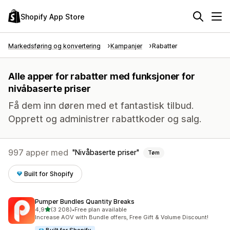
Shopify App Store
Markedsføring og konvertering
Kampanjer
Rabatter
Alle apper for rabatter med funksjoner for
nivåbaserte priser
Få dem inn døren med et fantastisk tilbud.
Opprett og administrer rabattkoder og salg.
997 apper med
Nivåbaserte priser
Tøm
Built for Shopify
Pumper Bundles Quantity Breaks
av 5 stjerner
4,9
(3 208)
•
Free plan available
Totalt 3208 omtaler
Increase AOV with Bundle offers, Free Gift & Volume Discount!