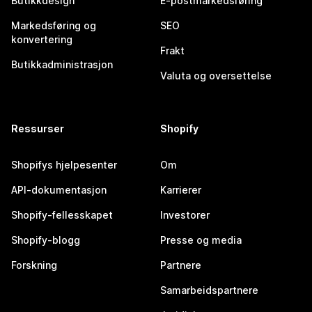
Butikkdesign
E-postmarkedsføring
Markedsføring og
SEO
konvertering
Frakt
Butikkadministrasjon
Valuta og oversettelse
Ressurser
Shopify
Shopifys hjelpesenter
Om
API-dokumentasjon
Karrierer
Shopify-fellesskapet
Investorer
Shopify-blogg
Presse og media
Forskning
Partnere
Samarbeidspartnere