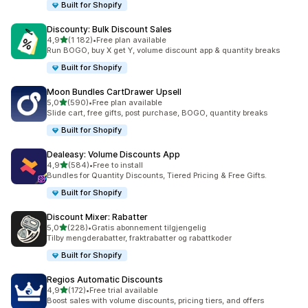
Built for Shopify
Discounty: Bulk Discount Sales
av 5 stjerner
4,9
(1 182)
•
Free plan available
Totalt 1182 omtaler
Run BOGO, buy X get Y, volume discount app & quantity breaks
Built for Shopify
Moon Bundles CartDrawer Upsell
av 5 stjerner
5,0
(590)
•
Free plan available
Totalt 590 omtaler
Slide cart, free gifts, post purchase, BOGO, quantity breaks
Built for Shopify
Dealeasy: Volume Discounts App
av 5 stjerner
4,9
(584)
•
Free to install
Totalt 584 omtaler
Bundles for Quantity Discounts, Tiered Pricing & Free Gifts.
Built for Shopify
Discount Mixer: Rabatter
av 5 stjerner
5,0
(228)
•
Gratis abonnement tilgjengelig
Totalt 228 omtaler
Tilby mengderabatter, fraktrabatter og rabattkoder
Built for Shopify
Regios Automatic Discounts
av 5 stjerner
4,9
(172)
•
Free trial available
Totalt 172 omtaler
Boost sales with volume discounts, pricing tiers, and offers