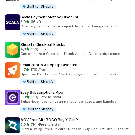
Built for Shopify
Scala Payment Method Discount
av 5 stjerner
5,0
(66)
•
Free
Totalt 66 omtaler
Offer payment method & prepaid discounts during checkout
Built for Shopify
Shopify Checkout Blocks
av 5 stjerner
4,3
(180)
•
Free
Totalt 180 omtaler
Customize your Checkout, Thank you and Order status pages
Email PopUp & Pop Up Discount
av 5 stjerner
4,7
(176)
•
Free
Totalt 176 omtaler
Upsell via Pop Up email, SMS popups,spin the wheel, newsletter
Built for Shopify
Easy Subscriptions App
av 5 stjerner
5,0
(189)
•
Free to install
Totalt 189 omtaler
Subscription app for recurring revenue, boxes, and bundles
Built for Shopify
AOV Free Gift BOGO Buy X Get Y
av 5 stjerner
5,0
(791)
•
Free to install
Totalt 791 omtaler
Grow AOV by Free Gift With Purchase, Buy One Get One, Discount