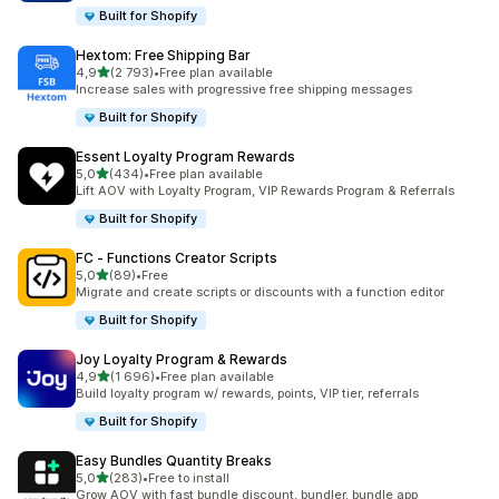
Built for Shopify
Hextom: Free Shipping Bar
av 5 stjerner
4,9
(2 793)
•
Free plan available
Totalt 2793 omtaler
Increase sales with progressive free shipping messages
Built for Shopify
Essent Loyalty Program Rewards
av 5 stjerner
5,0
(434)
•
Free plan available
Totalt 434 omtaler
Lift AOV with Loyalty Program, VIP Rewards Program & Referrals
Built for Shopify
FC ‑ Functions Creator Scripts
av 5 stjerner
5,0
(89)
•
Free
Totalt 89 omtaler
Migrate and create scripts or discounts with a function editor
Built for Shopify
Joy Loyalty Program & Rewards
av 5 stjerner
4,9
(1 696)
•
Free plan available
Totalt 1696 omtaler
Build loyalty program w/ rewards, points, VIP tier, referrals
Built for Shopify
Easy Bundles Quantity Breaks
av 5 stjerner
5,0
(283)
•
Free to install
Totalt 283 omtaler
Grow AOV with fast bundle discount, bundler, bundle app