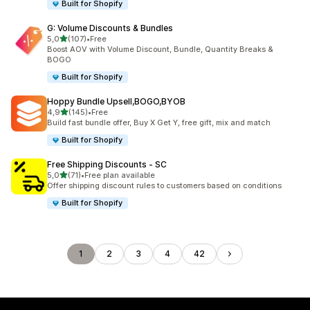
Built for Shopify
G: Volume Discounts & Bundles
av 5 stjerner
5,0
(107)
•
Free
Totalt 107 omtaler
Boost AOV with Volume Discount, Bundle, Quantity Breaks &
BOGO
Built for Shopify
Hoppy Bundle Upsell,BOGO,BYOB
av 5 stjerner
4,9
(145)
•
Free
Totalt 145 omtaler
Build fast bundle offer, Buy X Get Y, free gift, mix and match
Built for Shopify
Free Shipping Discounts ‑ SC
av 5 stjerner
5,0
(71)
•
Free plan available
Totalt 71 omtaler
Offer shipping discount rules to customers based on conditions
Built for Shopify
1
2
3
4
42