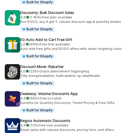
Built for Shopify
Discounty: Bulk Discount Sales
av 5 stjerner
4,9
(1 184)
•
Free plan available
Totalt 1184 omtaler
Run BOGO, buy X get Y, volume discount app & quantity breaks
Built for Shopify
EG Auto Add to Cart Free Gift
av 5 stjerner
5,0
(999)
•
Free trial available
Totalt 999 omtaler
Auto-add free gifts and BOGO offers with smart targeting rules
Built for Shopify
Discount Mixer: Rabatter
av 5 stjerner
5,0
(228)
•
Gratis abonnement tilgjengelig
Totalt 228 omtaler
Tilby mengderabatter, fraktrabatter og rabattkoder
Built for Shopify
Dealeasy: Volume Discounts App
av 5 stjerner
4,9
(585)
•
Free to install
Totalt 585 omtaler
Bundles for Quantity Discounts, Tiered Pricing & Free Gifts.
Built for Shopify
Regios Automatic Discounts
av 5 stjerner
4,9
(173)
•
Free trial available
Totalt 173 omtaler
Boost sales with volume discounts, pricing tiers, and offers