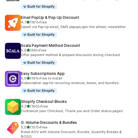
Built for Shopify
Email PopUp & Pop Up Discount
av 5 stjerner
4,7
(181)
•
Free
Totalt 181 omtaler
Upsell via Pop Up email, SMS popups,spin the wheel, newsletter
Built for Shopify
Scala Payment Method Discount
av 5 stjerner
5,0
(66)
•
Free
Totalt 66 omtaler
Offer payment method & prepaid discounts during checkout
Built for Shopify
Easy Subscriptions App
av 5 stjerner
5,0
(191)
•
Free to install
Totalt 191 omtaler
Subscription app for recurring revenue, boxes, and bundles
Built for Shopify
Shopify Checkout Blocks
av 5 stjerner
4,3
(180)
•
Free
Totalt 180 omtaler
Customize your Checkout, Thank you and Order status pages
G: Volume Discounts & Bundles
av 5 stjerner
5,0
(107)
•
Free
Totalt 107 omtaler
Boost AOV with Volume Discount, Bundle, Quantity Breaks &
BOGO