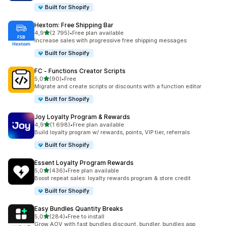
Built for Shopify
Hextom: Free Shipping Bar
av 5 stjerner
4,9
(2 795)
•
Free plan available
Totalt 2795 omtaler
Increase sales with progressive free shipping messages
Built for Shopify
FC ‑ Functions Creator Scripts
av 5 stjerner
5,0
(90)
•
Free
Totalt 90 omtaler
Migrate and create scripts or discounts with a function editor
Built for Shopify
Joy Loyalty Program & Rewards
av 5 stjerner
4,9
(1 698)
•
Free plan available
Totalt 1698 omtaler
Build loyalty program w/ rewards, points, VIP tier, referrals
Built for Shopify
Essent Loyalty Program Rewards
av 5 stjerner
5,0
(436)
•
Free plan available
Totalt 436 omtaler
Boost repeat sales: loyalty rewards program & store credit
Built for Shopify
Easy Bundles Quantity Breaks
av 5 stjerner
5,0
(284)
•
Free to install
Totalt 284 omtaler
Grow AOV with fast bundles discount, bundler, bundles app