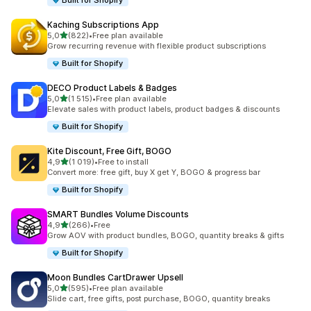
Built for Shopify
Kaching Subscriptions App
av 5 stjerner
5,0
(822)
•
Free plan available
Totalt 822 omtaler
Grow recurring revenue with flexible product subscriptions
Built for Shopify
DECO Product Labels & Badges
av 5 stjerner
5,0
(1 515)
•
Free plan available
Totalt 1515 omtaler
Elevate sales with product labels, product badges & discounts
Built for Shopify
Kite Discount, Free Gift, BOGO
av 5 stjerner
4,9
(1 019)
•
Free to install
Totalt 1019 omtaler
Convert more: free gift, buy X get Y, BOGO & progress bar
Built for Shopify
SMART Bundles Volume Discounts
av 5 stjerner
4,9
(266)
•
Free
Totalt 266 omtaler
Grow AOV with product bundles, BOGO, quantity breaks & gifts
Built for Shopify
Moon Bundles CartDrawer Upsell
av 5 stjerner
5,0
(595)
•
Free plan available
Totalt 595 omtaler
Slide cart, free gifts, post purchase, BOGO, quantity breaks