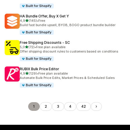
Built for Shopify
HA Bundle Offer, Buy X Get Y
av 5 stjerner
4,9
(145)
•
Free
Totalt 145 omtaler
Build fast bundle upsell, BYOB, BOGO product bundle builder
Built for Shopify
Free Shipping Discounts ‑ SC
av 5 stjerner
5,0
(72)
•
Free plan available
Totalt 72 omtaler
Offer shipping discount rules to customers based on conditions
Built for Shopify
RUBIX Bulk Price Editor
av 5 stjerner
4,9
(129)
•
Free plan available
Totalt 129 omtaler
Automate Bulk Price Edits, Market Prices & Scheduled Sales
Built for Shopify
1
2
3
4
42