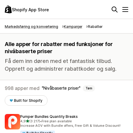
Shopify App Store
Markedsføring og konvertering
Kampanjer
Rabatter
Alle apper for rabatter med funksjoner for
nivåbaserte priser
Få dem inn døren med et fantastisk tilbud.
Opprett og administrer rabattkoder og salg.
998 apper med
Nivåbaserte priser
Tøm
Built for Shopify
Pumper Bundles Quantity Breaks
av 5 stjerner
4,9
(3 217)
•
Free plan available
Totalt 3217 omtaler
Increase AOV with Bundle offers, Free Gift & Volume Discount!