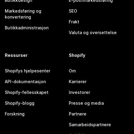
Butikkdesign
E-postmarkedsføring
Markedsføring og
SEO
konvertering
Frakt
Butikkadministrasjon
Valuta og oversettelse
Ressurser
Shopify
Shopifys hjelpesenter
Om
API-dokumentasjon
Karrierer
Shopify-fellesskapet
Investorer
Shopify-blogg
Presse og media
Forskning
Partnere
Samarbeidspartnere