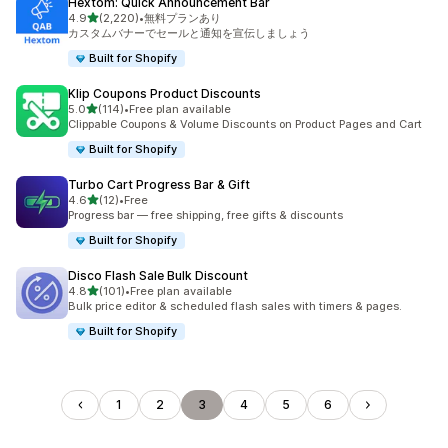
Hextom: Quick Announcement Bar
5つ星中
4.9
(2,220)
•
無料プランあり
合計レビュー数：2220件
カスタムバナーでセールと通知を宣伝しましょう
Built for Shopify
Klip Coupons Product Discounts
5つ星中
5.0
(114)
•
Free plan available
合計レビュー数：114件
Clippable Coupons & Volume Discounts on Product Pages and Cart
Built for Shopify
Turbo Cart Progress Bar & Gift
5つ星中
4.6
(12)
•
Free
合計レビュー数：12件
Progress bar — free shipping, free gifts & discounts
Built for Shopify
Disco Flash Sale Bulk Discount
5つ星中
4.8
(101)
•
Free plan available
合計レビュー数：101件
Bulk price editor & scheduled flash sales with timers & pages.
Built for Shopify
1
2
3
4
5
6