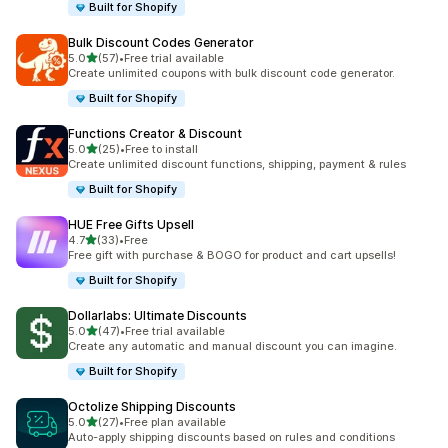
Built for Shopify
Bulk Discount Codes Generator
5つ星中
5.0
(57)
•
Free trial available
合計レビュー数：57件
Create unlimited coupons with bulk discount code generator.
Built for Shopify
Functions Creator & Discount
5つ星中
5.0
(25)
•
Free to install
合計レビュー数：25件
Create unlimited discount functions, shipping, payment & rules
Built for Shopify
HUE Free Gifts Upsell
5つ星中
4.7
(33)
•
Free
合計レビュー数：33件
Free gift with purchase & BOGO for product and cart upsells!
Built for Shopify
Dollarlabs: Ultimate Discounts
5つ星中
5.0
(47)
•
Free trial available
合計レビュー数：47件
Create any automatic and manual discount you can imagine.
Built for Shopify
Octolize Shipping Discounts
5つ星中
5.0
(27)
•
Free plan available
合計レビュー数：27件
Auto-apply shipping discounts based on rules and conditions