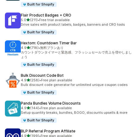
Built for Shopify
Flair Product Badges + CRO
5つ星中
5.0
(211)
•
Free trial available
合計レビュー数：211件
Drive sales with product labels, badges, banners and CRO tools
Built for Shopify
Hextom: Countdown Timer Bar
5つ星中
4.9
(718)
•
無料プランあり
合計レビュー数：718件
カウントダウンタイマーと緊急感、フラッシュセールで売上を増やしまし
ょう
Built for Shopify
Bulk Discount Code Bot
5つ星中
4.9
(258)
•
Free plan available
合計レビュー数：258件
Bulk discount code generator for unlimited unique coupon codes
Built for Shopify
Panda Bundles Volume Discounts
5つ星中
4.9
(144)
•
Free plan available
合計レビュー数：144件
Setup quantity breaks, bundles, BOGO, discounts upsells & more
Built for Shopify
BLP Referral Program Affiliate
5つ星中
4.9
(199)
•
Free plan available