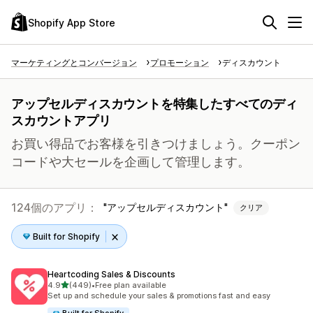
Shopify App Store
マーケティングとコンバージョン
プロモーション
ディスカウント
アップセルディスカウントを特集したすべてのディ
スカウントアプリ
お買い得品でお客様を引きつけましょう。クーポン
コードや大セールを企画して管理します。
124個のアプリ：
アップセルディスカウント
クリア
Built for Shopify
Heartcoding Sales & Discounts
5つ星中
4.9
(449)
•
Free plan available
合計レビュー数：449件
Set up and schedule your sales & promotions fast and easy