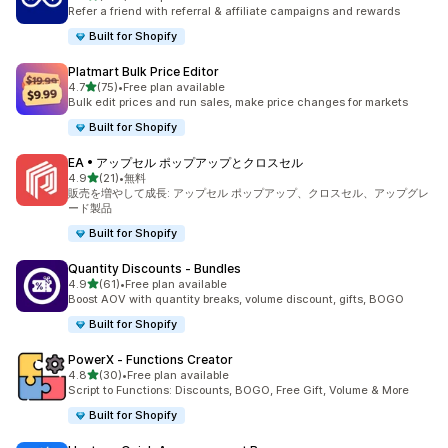
合計レビュー数：199件
Refer a friend with referral & affiliate campaigns and rewards
Built for Shopify
Platmart Bulk Price Editor
5つ星中
4.7
(75)
•
Free plan available
合計レビュー数：75件
Bulk edit prices and run sales, make price changes for markets
Built for Shopify
EA • アップセル ポップアップとクロスセル
5つ星中
4.9
(21)
•
無料
合計レビュー数：21件
販売を増やして成長: アップセル ポップアップ、クロスセル、アップグレ
ード製品
Built for Shopify
Quantity Discounts ‑ Bundles
5つ星中
4.9
(61)
•
Free plan available
合計レビュー数：61件
Boost AOV with quantity breaks, volume discount, gifts, BOGO
Built for Shopify
PowerX ‑ Functions Creator
5つ星中
4.8
(30)
•
Free plan available
合計レビュー数：30件
Script to Functions: Discounts, BOGO, Free Gift, Volume & More
Built for Shopify