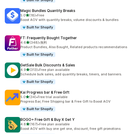
Built for Shopify
Magic Bundles Quantity Breaks
5つ星中
5.0
(18)
•
Free
合計レビュー数：18件
Boost AOV with quantity breaks, volume discounts & bundles
Built for Shopify
FT: Frequently Bought Together
5つ星中
4.6
(348)
•
無料
合計レビュー数：348件
Product Bundles, Also Bought, Related products recommendations
Built for Shopify
GetSale Bulk Discounts & Sales
5つ星中
4.9
(313)
•
Free plan available
合計レビュー数：313件
Schedule bulk sales, add quantity breaks, timers, and banners.
Built for Shopify
Kai Progress bar & Free Gift
5つ星中
5.0
(34)
•
Free trial available
合計レビュー数：34件
Progress Bar, Free Shipping bar & Free Gift to Boost AOV
Built for Shopify
BOGO+ Free Gift & Buy X Get Y
5つ星中
4.8
(167)
•
Free plan available
合計レビュー数：167件
Boost AOV with buy one get one, discount, free gift promotions