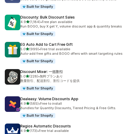
Built for Shopify
Discounty: Bulk Discount Sales
5つ星中
4.9
(1,184)
•
Free plan available
合計レビュー数：1184件
Run BOGO, buy X get Y, volume discount app & quantity breaks
Built for Shopify
EG Auto Add to Cart Free Gift
5つ星中
5.0
(999)
•
Free trial available
合計レビュー数：999件
Auto-add free gifts and BOGO offers with smart targeting rules
Built for Shopify
Discount Mixer: 一括割引
5つ星中
5.0
(228)
•
無料プランあり
合計レビュー数：228件
数量割引、配送割引、割引コードを提供
Built for Shopify
Dealeasy: Volume Discounts App
5つ星中
4.9
(585)
•
Free to install
合計レビュー数：585件
Bundles for Quantity Discounts, Tiered Pricing & Free Gifts.
Built for Shopify
Regios Automatic Discounts
5つ星中
4.9
(173)
•
Free trial available
合計レビュー数：173件