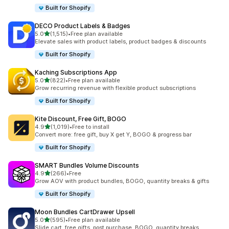
Built for Shopify
DECO Product Labels & Badges
5つ星中
5.0
(1,515)
•
Free plan available
合計レビュー数：1515件
Elevate sales with product labels, product badges & discounts
Built for Shopify
Kaching Subscriptions App
5つ星中
5.0
(822)
•
Free plan available
合計レビュー数：822件
Grow recurring revenue with flexible product subscriptions
Built for Shopify
Kite Discount, Free Gift, BOGO
5つ星中
4.9
(1,019)
•
Free to install
合計レビュー数：1019件
Convert more: free gift, buy X get Y, BOGO & progress bar
Built for Shopify
SMART Bundles Volume Discounts
5つ星中
4.9
(266)
•
Free
合計レビュー数：266件
Grow AOV with product bundles, BOGO, quantity breaks & gifts
Built for Shopify
Moon Bundles CartDrawer Upsell
5つ星中
5.0
(595)
•
Free plan available
合計レビュー数：595件
Slide cart, free gifts, post purchase, BOGO, quantity breaks