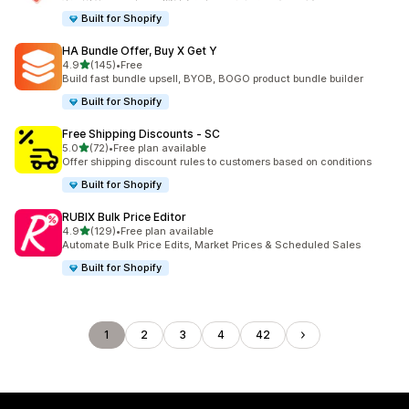
Built for Shopify
HA Bundle Offer, Buy X Get Y
5つ星中
4.9
(145)
•
Free
合計レビュー数：145件
Build fast bundle upsell, BYOB, BOGO product bundle builder
Built for Shopify
Free Shipping Discounts ‑ SC
5つ星中
5.0
(72)
•
Free plan available
合計レビュー数：72件
Offer shipping discount rules to customers based on conditions
Built for Shopify
RUBIX Bulk Price Editor
5つ星中
4.9
(129)
•
Free plan available
合計レビュー数：129件
Automate Bulk Price Edits, Market Prices & Scheduled Sales
Built for Shopify
1
2
3
4
42