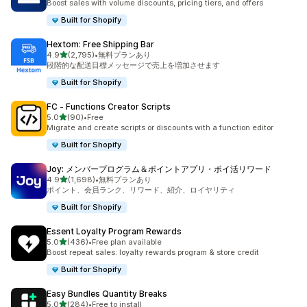
Boost sales with volume discounts, pricing tiers, and offers
Built for Shopify
Hextom: Free Shipping Bar
5つ星中
4.9
(2,795)
•
無料プランあり
合計レビュー数：2795件
段階的な配送目標メッセージで売上を増加させます
Built for Shopify
FC ‑ Functions Creator Scripts
5つ星中
5.0
(90)
•
Free
合計レビュー数：90件
Migrate and create scripts or discounts with a function editor
Built for Shopify
Joy: メンバープログラム＆ポイントアプリ・ポイ活リワード
5つ星中
4.9
(1,698)
•
無料プランあり
合計レビュー数：1698件
ポイント、会員ランク、リワード、紹介、ロイヤリティ
Built for Shopify
Essent Loyalty Program Rewards
5つ星中
5.0
(436)
•
Free plan available
合計レビュー数：436件
Boost repeat sales: loyalty rewards program & store credit
Built for Shopify
Easy Bundles Quantity Breaks
5つ星中
5.0
(284)
•
Free to install