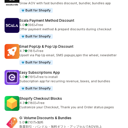
合計レビュー数：284件
Grow AOV with fast bundles discount, bundler, bundles app
Built for Shopify
Scala Payment Method Discount
5つ星中
5.0
(66)
•
Free
合計レビュー数：66件
Offer payment method & prepaid discounts during checkout
Built for Shopify
Email PopUp & Pop Up Discount
5つ星中
4.7
(181)
•
Free
合計レビュー数：181件
Upsell via Pop Up email, SMS popups,spin the wheel, newsletter
Built for Shopify
Easy Subscriptions App
5つ星中
5.0
(191)
•
Free to install
合計レビュー数：191件
Subscription app for recurring revenue, boxes, and bundles
Built for Shopify
Shopify Checkout Blocks
5つ星中
4.3
(180)
•
Free
合計レビュー数：180件
Customize your Checkout, Thank you and Order status pages
G: Volume Discounts & Bundles
5つ星中
5.0
(107)
•
無料
合計レビュー数：107件
数量割引・バンドル・無料ギフト・アップセルでAOV向上