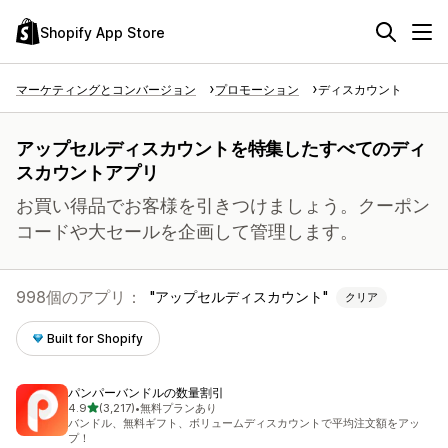
Shopify App Store
マーケティングとコンバージョン
プロモーション
ディスカウント
アップセルディスカウントを特集したすべてのディ
スカウントアプリ
お買い得品でお客様を引きつけましょう。クーポン
コードや大セールを企画して管理します。
998個のアプリ：
アップセルディスカウント
クリア
Built for Shopify
パンパーバンドルの数量割引
5つ星中
4.9
(3,217)
•
無料プランあり
合計レビュー数：3217件
バンドル、無料ギフト、ボリュームディスカウントで平均注文額をアッ
プ！