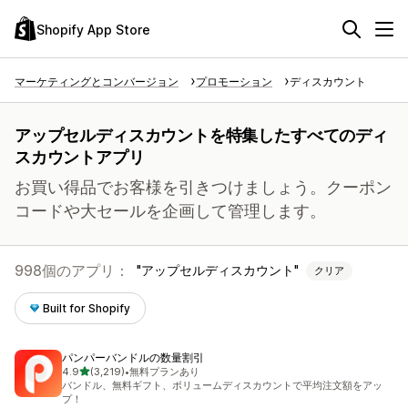
Shopify App Store
マーケティングとコンバージョン
プロモーション
ディスカウント
アップセルディスカウントを特集したすべてのディ
スカウントアプリ
お買い得品でお客様を引きつけましょう。クーポン
コードや大セールを企画して管理します。
998個のアプリ：
アップセルディスカウント
クリア
Built for Shopify
パンパーバンドルの数量割引
5つ星中
4.9
(3,219)
•
無料プランあり
合計レビュー数：3219件
バンドル、無料ギフト、ボリュームディスカウントで平均注文額をアッ
プ！