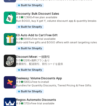
Built for Shopify
Discounty: Bulk Discount Sales
5つ星中
4.9
(1,186)
•
Free plan available
合計レビュー数：1186件
Run BOGO, buy X get Y, volume discount app & quantity breaks
Built for Shopify
EG Auto Add to Cart Free Gift
5つ星中
5.0
(999)
•
Free trial available
合計レビュー数：999件
Auto-add free gifts and BOGO offers with smart targeting rules
Built for Shopify
Discount Mixer: 一括割引
5つ星中
5.0
(228)
•
無料プランあり
合計レビュー数：228件
数量割引、配送割引、割引コードを提供
Built for Shopify
Dealeasy: Volume Discounts App
5つ星中
4.9
(585)
•
Free to install
合計レビュー数：585件
Bundles for Quantity Discounts, Tiered Pricing & Free Gifts.
Built for Shopify
Regios Automatic Discounts
5つ星中
4.9
(173)
•
Free trial available
合計レビュー数：173件