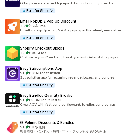
合計レビュー数：66件
Offer payment method & prepaid discounts during checkout
Built for Shopify
Email PopUp & Pop Up Discount
5つ星中
4.7
(185)
•
Free
合計レビュー数：185件
Upsell via Pop Up email, SMS popups,spin the wheel, newsletter
Built for Shopify
Shopify Checkout Blocks
5つ星中
4.3
(180)
•
Free
合計レビュー数：180件
Customize your Checkout, Thank you and Order status pages
Easy Subscriptions App
5つ星中
5.0
(191)
•
Free to install
合計レビュー数：191件
Subscription app for recurring revenue, boxes, and bundles
Built for Shopify
Easy Bundles Quantity Breaks
5つ星中
5.0
(283)
•
Free to install
合計レビュー数：283件
Grow AOV with fast bundles discount, bundler, bundles app
Built for Shopify
G: Volume Discounts & Bundles
5つ星中
5.0
(107)
•
無料
合計レビュー数：107件
数量割引・バンドル・無料ギフト・アップセルでAOV向上