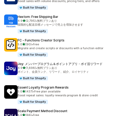
Boost sales with volume discounts, pricing tiers, and offers
Built for Shopify
Hextom: Free Shipping Bar
5つ星中
4.9
(2,795)
•
無料プランあり
合計レビュー数：2795件
段階的な配送目標メッセージで売上を増加させます
Built for Shopify
FC ‑ Functions Creator Scripts
5つ星中
5.0
(90)
•
Free
合計レビュー数：90件
Migrate and create scripts or discounts with a function editor
Built for Shopify
Joy: メンバープログラム＆ポイントアプリ・ポイ活リワード
5つ星中
4.9
(1,698)
•
無料プランあり
合計レビュー数：1698件
ポイント、会員ランク、リワード、紹介、ロイヤリティ
Built for Shopify
Essent Loyalty Program Rewards
5つ星中
5.0
(437)
•
Free plan available
合計レビュー数：437件
Boost repeat sales: loyalty rewards program & store credit
Built for Shopify
Scala Payment Method Discount
5つ星中
5.0
(66)
•
Free