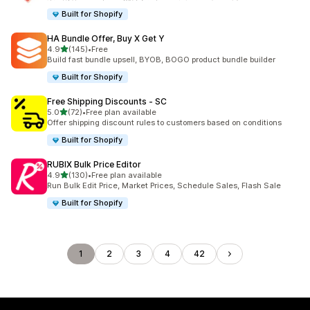
Built for Shopify
HA Bundle Offer, Buy X Get Y
5つ星中
4.9
(145)
•
Free
合計レビュー数：145件
Build fast bundle upsell, BYOB, BOGO product bundle builder
Built for Shopify
Free Shipping Discounts ‑ SC
5つ星中
5.0
(72)
•
Free plan available
合計レビュー数：72件
Offer shipping discount rules to customers based on conditions
Built for Shopify
RUBIX Bulk Price Editor
5つ星中
4.9
(130)
•
Free plan available
合計レビュー数：130件
Run Bulk Edit Price, Market Prices, Schedule Sales, Flash Sale
Built for Shopify
1
2
3
4
42