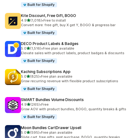
Built for Shopify
Kite Discount, Free Gift, BOGO
5つ星中
4.9
(1,018)
•
Free to install
合計レビュー数：1018件
Convert more: free gift, buy X get Y, BOGO & progress bar
Built for Shopify
DECO Product Labels & Badges
5つ星中
5.0
(1,516)
•
Free plan available
合計レビュー数：1516件
Elevate sales with product labels, product badges & discounts
Built for Shopify
Kaching Subscriptions App
5つ星中
5.0
(825)
•
Free plan available
合計レビュー数：825件
Grow recurring revenue with flexible product subscriptions
Built for Shopify
SMART Bundles Volume Discounts
5つ星中
4.9
(265)
•
Free
合計レビュー数：265件
Grow AOV with product bundles, BOGO, quantity breaks & gifts
Built for Shopify
Moon Bundles CartDrawer Upsell
5つ星中
5.0
(595)
•
Free plan available
合計レビュー数：595件
Slide cart, free gifts, post purchase, BOGO, quantity breaks