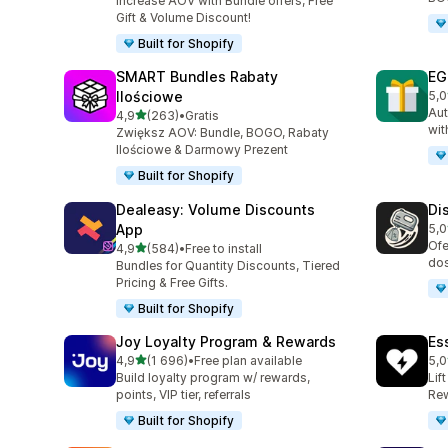
Increase AOV with Bundle offers, Free
Gift & Volume Discount!
Built for Shopify
SMART Bundles Rabaty
EG
Ilościowe
5,0
Łąc
Aut
na 5 gwiazdek
4,9
(263)
•
Gratis
Łączna liczba recenzji: 263
wit
Zwiększ AOV: Bundle, BOGO, Rabaty
Ilościowe & Darmowy Prezent
Built for Shopify
Dealeasy: Volume Discounts
Di
App
5,0
Łąc
Ofe
na 5 gwiazdek
4,9
(584)
•
Free to install
Łączna liczba recenzji: 584
dos
Bundles for Quantity Discounts, Tiered
Pricing & Free Gifts.
Built for Shopify
Joy Loyalty Program & Rewards
Es
na 5 gwiazdek
4,9
(1 696)
•
Free plan available
5,0
Łączna liczba recenzji: 1696
Łąc
Build loyalty program w/ rewards,
Lif
points, VIP tier, referrals
Rew
Built for Shopify