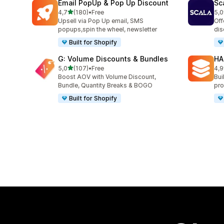
Email PopUp & Pop Up Discount
Sc
na 5 gwiazdek
4,7
(180)
•
Free
5,0
Łączna liczba recenzji: 180
Łąc
Upsell via Pop Up email, SMS
Off
popups,spin the wheel, newsletter
dis
Built for Shopify
G: Volume Discounts & Bundles
HA
na 5 gwiazdek
5,0
(107)
•
Free
4,9
Łączna liczba recenzji: 107
Łąc
Boost AOV with Volume Discount,
Bui
Bundle, Quantity Breaks & BOGO
pro
Built for Shopify