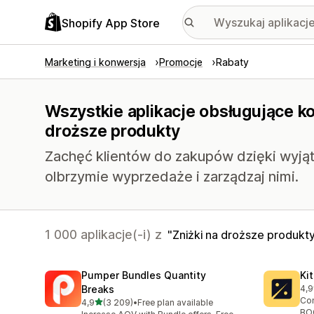
Shopify App Store
Marketing i konwersja
Promocje
Rabaty
Wszystkie aplikacje obsługujące ko
droższe produkty
Zachęć klientów do zakupów dzięki wyj
olbrzymie wyprzedaże i zarządzaj nimi.
1 000 aplikacje(-i) z
Zniżki na droższe produkt
Pumper Bundles Quantity
Ki
Breaks
4,9
Łąc
Con
na 5 gwiazdek
4,9
(3 209)
•
Free plan available
Łączna liczba recenzji: 3209
BOG