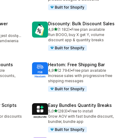
Built for Shopify
awer
Discounty: Bulk Discount Sales
na 5 gwiazdek
4,9
(1 182)
•
Free plan available
Łączna liczba recenzji: 1182
Run BOGO, buy X get Y, volume
Bezpłatny plan jest dostępny
3
discount app & quantity breaks
zamówienia
Built for Shopify
counts
Hextom: Free Shipping Bar
na 5 gwiazdek
ble
4,9
(2 794)
•
Free plan available
Łączna liczba recenzji: 2794
iscounts,
Increase sales with progressive free
shipping messages
Built for Shopify
 Scripts
Easy Bundles Quantity Breaks
na 5 gwiazdek
5,0
(283)
•
Free to install
Łączna liczba recenzji: 283
 or discounts
Grow AOV with fast bundle discount,
bundler, bundle app
Built for Shopify