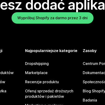
esz dodać aplika
Wypróbuj Shopify za darmo przez 3 dni
ji
Najpopularniejsze kategorie
Zasoby
Dropshipping
Centrum Po
oduktów
Marketplace
Dokumentac
tów
Recenzje produktu
Społeczność
yłka
Oferuj sprzedaż droższych
Blog Shopif
produktów i pakietów
Badania