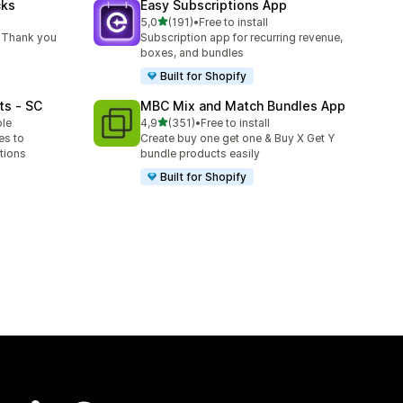
cks
Easy Subscriptions App
na 5 gwiazdek
5,0
(191)
•
Free to install
Łączna liczba recenzji: 191
 Thank you
Subscription app for recurring revenue,
boxes, and bundles
Built for Shopify
ts ‑ SC
MBC Mix and Match Bundles App
na 5 gwiazdek
ble
4,9
(351)
•
Free to install
Łączna liczba recenzji: 351
es to
Create buy one get one & Buy X Get Y
tions
bundle products easily
Built for Shopify