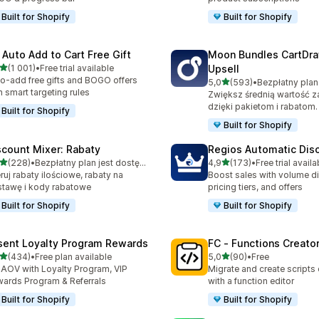
Built for Shopify
Built for Shopify
 Auto Add to Cart Free Gift
Moon Bundles CartDr
na 5 gwiazdek
(1 001)
•
Free trial available
Upsell
zna liczba recenzji: 1001
o-add free gifts and BOGO offers
na 5 gwiazdek
5,0
(593)
•
Łączna liczba recenzji: 59
h smart targeting rules
Zwiększ średnią wartość 
dzięki pakietom i rabatom.
Built for Shopify
Built for Shopify
scount Mixer: Rabaty
Regios Automatic Dis
na 5 gwiazdek
na 5 gwiazdek
(228)
•
Bezpłatny plan jest dostępny
4,9
(173)
•
Free trial availa
zna liczba recenzji: 228
Łączna liczba recenzji: 173
ruj rabaty ilościowe, rabaty na
Boost sales with volume d
tawę i kody rabatowe
pricing tiers, and offers
Built for Shopify
Built for Shopify
sent Loyalty Program Rewards
FC ‑ Functions Creator
na 5 gwiazdek
na 5 gwiazdek
(434)
•
Free plan available
5,0
(90)
•
Free
zna liczba recenzji: 434
Łączna liczba recenzji: 90
t AOV with Loyalty Program, VIP
Migrate and create scripts
ards Program & Referrals
with a function editor
Built for Shopify
Built for Shopify