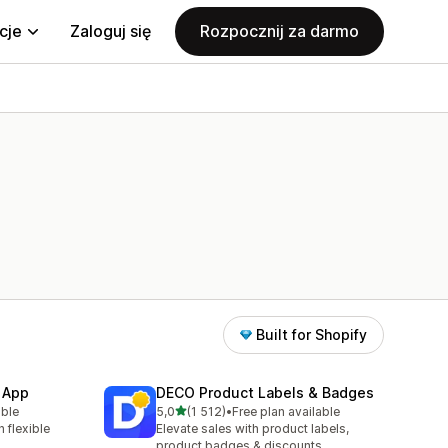
cje
Zaloguj się
Rozpocznij za darmo
Built for Shopify
 App
DECO Product Labels & Badges
na 5 gwiazdek
able
5,0
(1 512)
•
Free plan available
Łączna liczba recenzji: 1512
 flexible
Elevate sales with product labels,
product badges & discounts