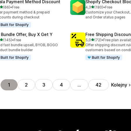
ala Payment Method Discount
Shopify Checkout Blo
na 5 gwiazdek
na 5 gwiazdek
(66)
•
Free
4,3
(180)
•
Free
zna liczba recenzji: 66
Łączna liczba recenzji: 180
er payment method & prepaid
Customize your Checkout,
counts during checkout
and Order status pages
Built for Shopify
 Bundle Offer, Buy X Get Y
Free Shipping Discoun
na 5 gwiazdek
na 5 gwiazdek
(145)
•
Free
5,0
(72)
•
Free plan availa
zna liczba recenzji: 145
Łączna liczba recenzji: 72
ld fast bundle upsell, BYOB, BOGO
Offer shipping discount rul
duct bundle builder
customers based on condi
Built for Shopify
Built for Shopify
Kolejny
1
2
3
4
…
42