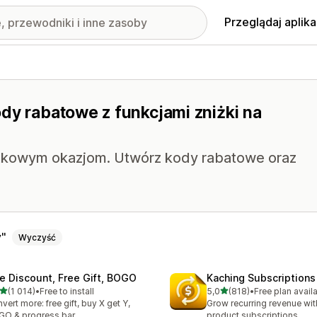
Przeglądaj aplika
dy rabatowe z funkcjami zniżki na
ątkowym okazjom. Utwórz kody rabatowe oraz
y
Wyczyść
te Discount, Free Gift, BOGO
Kaching Subscriptions
na 5 gwiazdek
na 5 gwiazdek
(1 014)
•
Free to install
5,0
(818)
•
Free plan avail
zna liczba recenzji: 1014
Łączna liczba recenzji: 818
vert more: free gift, buy X get Y,
Grow recurring revenue with
O & progress bar
product subscriptions