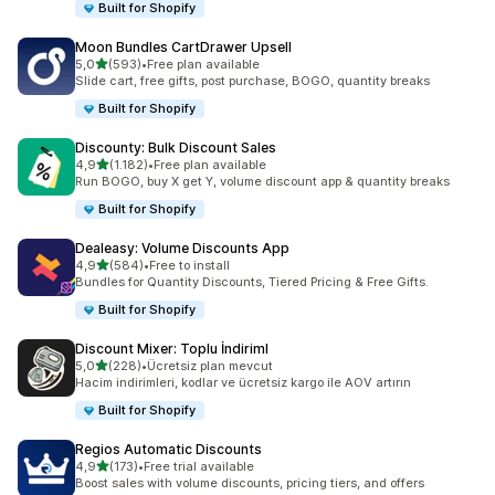
Built for Shopify
Moon Bundles CartDrawer Upsell
5 yıldız üzerinden
5,0
(593)
•
Free plan available
toplam 593 değerlendirme
Slide cart, free gifts, post purchase, BOGO, quantity breaks
Built for Shopify
Discounty: Bulk Discount Sales
5 yıldız üzerinden
4,9
(1.182)
•
Free plan available
toplam 1182 değerlendirme
Run BOGO, buy X get Y, volume discount app & quantity breaks
Built for Shopify
Dealeasy: Volume Discounts App
5 yıldız üzerinden
4,9
(584)
•
Free to install
toplam 584 değerlendirme
Bundles for Quantity Discounts, Tiered Pricing & Free Gifts.
Built for Shopify
Discount Mixer: Toplu İndiriml
5 yıldız üzerinden
5,0
(228)
•
Ücretsiz plan mevcut
toplam 228 değerlendirme
Hacim indirimleri, kodlar ve ücretsiz kargo ile AOV artırın
Built for Shopify
Regios Automatic Discounts
5 yıldız üzerinden
4,9
(173)
•
Free trial available
toplam 173 değerlendirme
Boost sales with volume discounts, pricing tiers, and offers