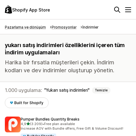
Shopify App Store
Pazarlama ve dönüşüm
Promosyonlar
İndirimler
yukarı satış indirimleri özelliklerini içeren tüm
i̇ndirim uygulamaları
Harika bir fırsatla müşterileri çekin. İndirim
kodları ve dev indirimler oluşturup yönetin.
1.000 uygulama:
Yukarı satış indirimleri
Temizle
Built for Shopify
Pumper Bundles Quantity Breaks
5 yıldız üzerinden
4,9
(3.209)
•
Free plan available
toplam 3209 değerlendirme
Increase AOV with Bundle offers, Free Gift & Volume Discount!