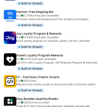
Built for Shopify
Hextom: Free Shipping Bar
5 yıldız üzerinden
4,9
(2.794)
•
Free plan available
toplam 2794 değerlendirme
Increase sales with progressive free shipping messages
Built for Shopify
Joy Loyalty Program & Rewards
5 yıldız üzerinden
4,9
(1.696)
•
Free plan available
toplam 1696 değerlendirme
Build loyalty program w/ rewards, points, VIP tier, referrals
Built for Shopify
Essent Loyalty Program Rewards
5 yıldız üzerinden
5,0
(434)
•
Free plan available
toplam 434 değerlendirme
Lift AOV with Loyalty Program, VIP Rewards Program & Referrals
Built for Shopify
FC ‑ Functions Creator Scripts
5 yıldız üzerinden
5,0
(90)
•
Free
toplam 90 değerlendirme
Migrate and create scripts or discounts with a function editor
Built for Shopify
Easy Bundles Quantity Breaks
5 yıldız üzerinden
5,0
(283)
•
Free to install
toplam 283 değerlendirme
Grow AOV with fast bundle discount, bundler, bundle app