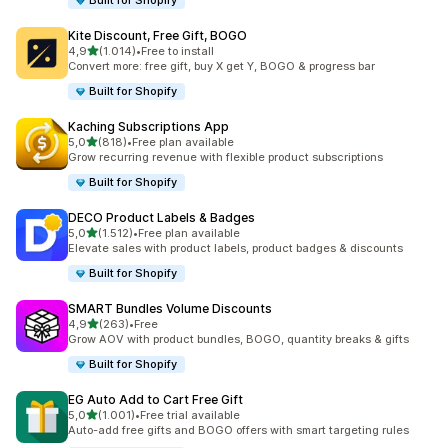
Built for Shopify
Kite Discount, Free Gift, BOGO
5 yıldız üzerinden
4,9
(1.014)
•
Free to install
toplam 1014 değerlendirme
Convert more: free gift, buy X get Y, BOGO & progress bar
Built for Shopify
Kaching Subscriptions App
5 yıldız üzerinden
5,0
(818)
•
Free plan available
toplam 818 değerlendirme
Grow recurring revenue with flexible product subscriptions
Built for Shopify
DECO Product Labels & Badges
5 yıldız üzerinden
5,0
(1.512)
•
Free plan available
toplam 1512 değerlendirme
Elevate sales with product labels, product badges & discounts
Built for Shopify
SMART Bundles Volume Discounts
5 yıldız üzerinden
4,9
(263)
•
Free
toplam 263 değerlendirme
Grow AOV with product bundles, BOGO, quantity breaks & gifts
Built for Shopify
EG Auto Add to Cart Free Gift
5 yıldız üzerinden
5,0
(1.001)
•
Free trial available
toplam 1001 değerlendirme
Auto-add free gifts and BOGO offers with smart targeting rules