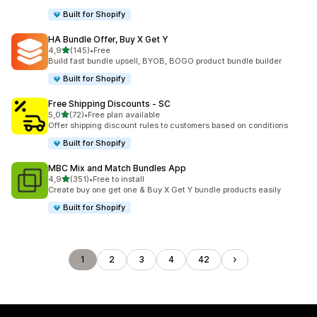
Built for Shopify
HA Bundle Offer, Buy X Get Y
5 yıldız üzerinden
4,9
(145)
•
Free
toplam 145 değerlendirme
Build fast bundle upsell, BYOB, BOGO product bundle builder
Built for Shopify
Free Shipping Discounts ‑ SC
5 yıldız üzerinden
5,0
(72)
•
Free plan available
toplam 72 değerlendirme
Offer shipping discount rules to customers based on conditions
Built for Shopify
MBC Mix and Match Bundles App
5 yıldız üzerinden
4,9
(351)
•
Free to install
toplam 351 değerlendirme
Create buy one get one & Buy X Get Y bundle products easily
Built for Shopify
1
2
3
4
42