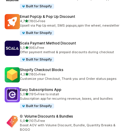
Built for Shopify
Email PopUp & Pop Up Discount
5 yıldız üzerinden
4,7
(180)
•
Free
toplam 180 değerlendirme
Upsell via Pop Up email, SMS popups,spin the wheel, newsletter
Built for Shopify
Scala Payment Method Discount
5 yıldız üzerinden
5,0
(66)
•
Free
toplam 66 değerlendirme
Offer payment method & prepaid discounts during checkout
Built for Shopify
Shopify Checkout Blocks
5 yıldız üzerinden
4,3
(180)
•
Free
toplam 180 değerlendirme
Customize your Checkout, Thank you and Order status pages
Easy Subscriptions App
5 yıldız üzerinden
5,0
(191)
•
Free to install
toplam 191 değerlendirme
Subscription app for recurring revenue, boxes, and bundles
Built for Shopify
G: Volume Discounts & Bundles
5 yıldız üzerinden
5,0
(107)
•
Free
toplam 107 değerlendirme
Boost AOV with Volume Discount, Bundle, Quantity Breaks &
BOGO