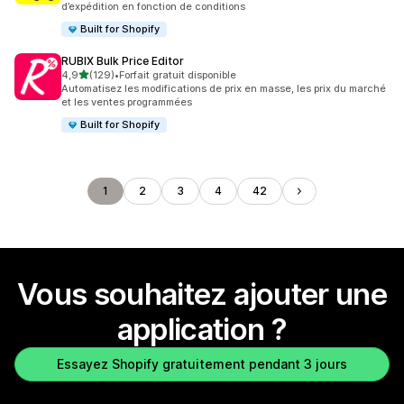
d’expédition en fonction de conditions
Built for Shopify
RUBIX Bulk Price Editor
étoile(s) sur 5
4,9
(129)
•
Forfait gratuit disponible
129 avis au total
Automatisez les modifications de prix en masse, les prix du marché
et les ventes programmées
Built for Shopify
1
2
3
4
42
Vous souhaitez ajouter une
application ?
Essayez Shopify gratuitement pendant 3 jours