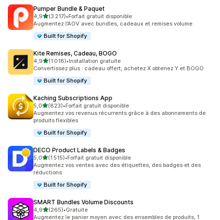
Pumper Bundle & Paquet
étoile(s) sur 5
4,9
(3 217)
•
Forfait gratuit disponible
3217 avis au total
Augmentez l’AOV avec bundles, cadeaux et remises volume
Built for Shopify
Kite Remises, Cadeau, BOGO
étoile(s) sur 5
4,9
(1 018)
•
Installation gratuite
1018 avis au total
Convertissez plus : cadeau offert, achetez X obtenez Y et BOGO
Built for Shopify
Kaching Subscriptions App
étoile(s) sur 5
5,0
(823)
•
Forfait gratuit disponible
823 avis au total
Augmentez vos revenus récurrents grâce à des abonnements de
produits flexibles
Built for Shopify
DECO Product Labels & Badges
étoile(s) sur 5
5,0
(1 515)
•
Forfait gratuit disponible
1515 avis au total
Augmentez vos ventes avec des étiquettes, des badges et des
réductions.
Built for Shopify
SMART Bundles Volume Discounts
étoile(s) sur 5
4,9
(265)
•
Gratuite
265 avis au total
Augmentez le panier moyen avec des ensembles de produits, 1