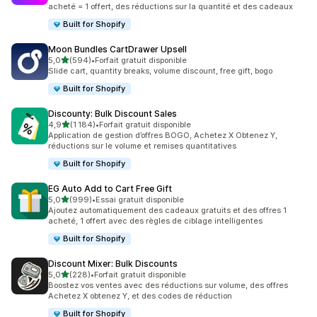
acheté = 1 offert, des réductions sur la quantité et des cadeaux
Built for Shopify
Moon Bundles CartDrawer Upsell
étoile(s) sur 5
5,0
(594)
•
Forfait gratuit disponible
594 avis au total
Slide cart, quantity breaks, volume discount, free gift, bogo
Built for Shopify
Discounty: Bulk Discount Sales
étoile(s) sur 5
4,9
(1 184)
•
Forfait gratuit disponible
1184 avis au total
Application de gestion d’offres BOGO, Achetez X Obtenez Y,
réductions sur le volume et remises quantitatives
Built for Shopify
EG Auto Add to Cart Free Gift
étoile(s) sur 5
5,0
(999)
•
Essai gratuit disponible
999 avis au total
Ajoutez automatiquement des cadeaux gratuits et des offres 1
acheté, 1 offert avec des règles de ciblage intelligentes
Built for Shopify
Discount Mixer: Bulk Discounts
étoile(s) sur 5
5,0
(228)
•
Forfait gratuit disponible
228 avis au total
Boostez vos ventes avec des réductions sur volume, des offres
Achetez X obtenez Y, et des codes de réduction
Built for Shopify