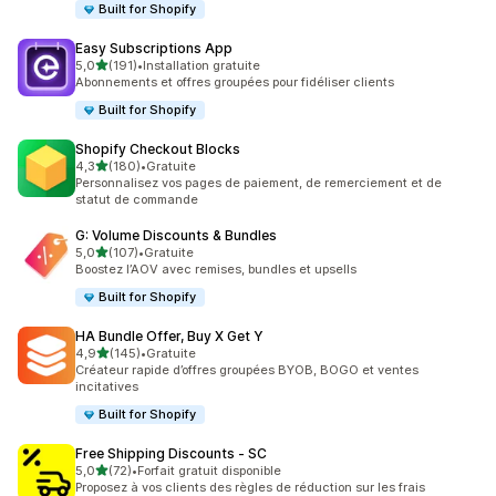
Built for Shopify
Easy Subscriptions App
étoile(s) sur 5
5,0
(191)
•
Installation gratuite
191 avis au total
Abonnements et offres groupées pour fidéliser clients
Built for Shopify
Shopify Checkout Blocks
étoile(s) sur 5
4,3
(180)
•
Gratuite
180 avis au total
Personnalisez vos pages de paiement, de remerciement et de
statut de commande
G: Volume Discounts & Bundles
étoile(s) sur 5
5,0
(107)
•
Gratuite
107 avis au total
Boostez l’AOV avec remises, bundles et upsells
Built for Shopify
HA Bundle Offer, Buy X Get Y
étoile(s) sur 5
4,9
(145)
•
Gratuite
145 avis au total
Créateur rapide d’offres groupées BYOB, BOGO et ventes
incitatives
Built for Shopify
Free Shipping Discounts ‑ SC
étoile(s) sur 5
5,0
(72)
•
Forfait gratuit disponible
72 avis au total
Proposez à vos clients des règles de réduction sur les frais