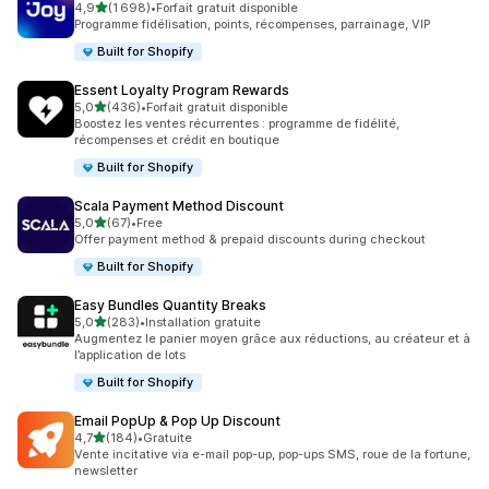
étoile(s) sur 5
4,9
(1 698)
•
Forfait gratuit disponible
1698 avis au total
Programme fidélisation, points, récompenses, parrainage, VIP
Built for Shopify
Essent Loyalty Program Rewards
étoile(s) sur 5
5,0
(436)
•
Forfait gratuit disponible
436 avis au total
Boostez les ventes récurrentes : programme de fidélité,
récompenses et crédit en boutique
Built for Shopify
Scala Payment Method Discount
étoile(s) sur 5
5,0
(67)
•
Free
67 avis au total
Offer payment method & prepaid discounts during checkout
Built for Shopify
Easy Bundles Quantity Breaks
étoile(s) sur 5
5,0
(283)
•
Installation gratuite
283 avis au total
Augmentez le panier moyen grâce aux réductions, au créateur et à
l’application de lots
Built for Shopify
Email PopUp & Pop Up Discount
étoile(s) sur 5
4,7
(184)
•
Gratuite
184 avis au total
Vente incitative via e-mail pop-up, pop-ups SMS, roue de la fortune,
newsletter