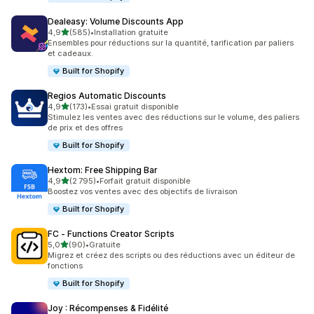
Dealeasy: Volume Discounts App
étoile(s) sur 5
4,9
(585)
•
Installation gratuite
585 avis au total
Ensembles pour réductions sur la quantité, tarification par paliers
et cadeaux.
Built for Shopify
Regios Automatic Discounts
étoile(s) sur 5
4,9
(173)
•
Essai gratuit disponible
173 avis au total
Stimulez les ventes avec des réductions sur le volume, des paliers
de prix et des offres
Built for Shopify
Hextom: Free Shipping Bar
étoile(s) sur 5
4,9
(2 795)
•
Forfait gratuit disponible
2795 avis au total
Boostez vos ventes avec des objectifs de livraison
Built for Shopify
FC ‑ Functions Creator Scripts
étoile(s) sur 5
5,0
(90)
•
Gratuite
90 avis au total
Migrez et créez des scripts ou des réductions avec un éditeur de
fonctions
Built for Shopify
Joy : Récompenses & Fidélité