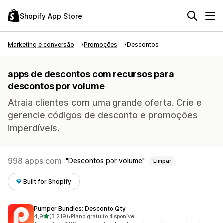
Shopify App Store
Marketing e conversão
Promoções
Descontos
apps de descontos com recursos para
descontos por volume
Atraia clientes com uma grande oferta. Crie e
gerencie códigos de desconto e promoções
imperdíveis.
998 apps com
Descontos por volume
Limpar
Built for Shopify
Pumper Bundles: Desconto Qty
de 5 estrelas
4,9
(3.219)
•
Plano gratuito disponível
3219 avaliações ao todo