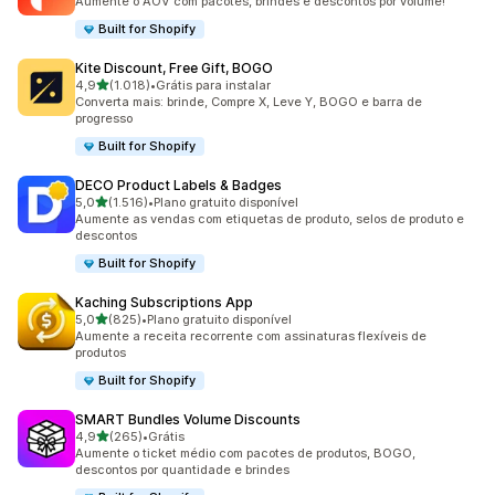
Aumente o AOV com pacotes, brindes e descontos por volume!
Built for Shopify
Kite Discount, Free Gift, BOGO
de 5 estrelas
4,9
(1.018)
•
Grátis para instalar
1018 avaliações ao todo
Converta mais: brinde, Compre X, Leve Y, BOGO e barra de
progresso
Built for Shopify
DECO Product Labels & Badges
de 5 estrelas
5,0
(1.516)
•
Plano gratuito disponível
1516 avaliações ao todo
Aumente as vendas com etiquetas de produto, selos de produto e
descontos
Built for Shopify
Kaching Subscriptions App
de 5 estrelas
5,0
(825)
•
Plano gratuito disponível
825 avaliações ao todo
Aumente a receita recorrente com assinaturas flexíveis de
produtos
Built for Shopify
SMART Bundles Volume Discounts
de 5 estrelas
4,9
(265)
•
Grátis
265 avaliações ao todo
Aumente o ticket médio com pacotes de produtos, BOGO,
descontos por quantidade e brindes