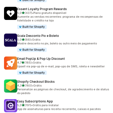
Built for Shopify
Essent Loyalty Program Rewards
de 5 estrelas
5,0
(437)
•
Plano gratuito disponível
437 avaliações ao todo
Aumente as vendas recorrentes: programa de recompensas de
fidelidade e crédito na loja
Built for Shopify
Scala Desconto Pix e Boleto
de 5 estrelas
5,0
(66)
•
Grátis
66 avaliações ao todo
Mostre desconto no pix, boleto ou outro meio de pagamento
Built for Shopify
Email PopUp & Pop Up Discount
de 5 estrelas
4,7
(185)
•
Grátis
185 avaliações ao todo
Upsell via pop-up de e-mail, pop-ups de SMS, roleta e newsletter
Built for Shopify
Shopify Checkout Blocks
de 5 estrelas
4,3
(180)
•
Grátis
180 avaliações ao todo
Personalize as páginas de checkout, de agradecimento e de status
do pedido
Easy Subscriptions App
de 5 estrelas
5,0
(191)
•
Grátis para instalar
191 avaliações ao todo
App de assinaturas para receita recorrente, caixas e pacotes