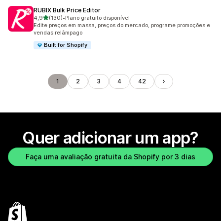
RUBIX Bulk Price Editor
de 5 estrelas
4,9
(130)
•
Plano gratuito disponível
130 avaliações ao todo
Edite preços em massa, preços do mercado, programe promoções e
vendas relâmpago
Built for Shopify
1
2
3
4
42
Quer adicionar um app?
Faça uma avaliação gratuita da Shopify por 3 dias