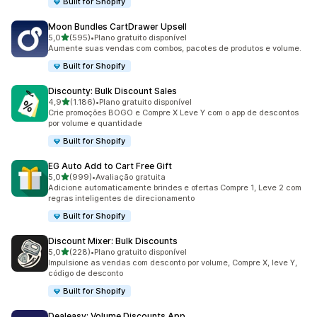
Built for Shopify
Moon Bundles CartDrawer Upsell
de 5 estrelas
5,0
(595)
•
Plano gratuito disponível
595 avaliações ao todo
Aumente suas vendas com combos, pacotes de produtos e volume.
Built for Shopify
Discounty: Bulk Discount Sales
de 5 estrelas
4,9
(1.186)
•
Plano gratuito disponível
1186 avaliações ao todo
Crie promoções BOGO e Compre X Leve Y com o app de descontos
por volume e quantidade
Built for Shopify
EG Auto Add to Cart Free Gift
de 5 estrelas
5,0
(999)
•
Avaliação gratuita
999 avaliações ao todo
Adicione automaticamente brindes e ofertas Compre 1, Leve 2 com
regras inteligentes de direcionamento
Built for Shopify
Discount Mixer: Bulk Discounts
de 5 estrelas
5,0
(228)
•
Plano gratuito disponível
228 avaliações ao todo
Impulsione as vendas com desconto por volume, Compre X, leve Y,
código de desconto
Built for Shopify
Dealeasy: Volume Discounts App