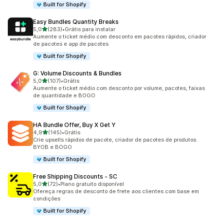
Built for Shopify
Easy Bundles Quantity Breaks
de 5 estrelas
5,0
(283)
•
Grátis para instalar
283 avaliações ao todo
Aumente o ticket médio com desconto em pacotes rápidos, criador
de pacotes e app de pacotes
Built for Shopify
G: Volume Discounts & Bundles
de 5 estrelas
5,0
(107)
•
Grátis
107 avaliações ao todo
Aumente o ticket médio com desconto por volume, pacotes, faixas
de quantidade e BOGO
Built for Shopify
HA Bundle Offer, Buy X Get Y
de 5 estrelas
4,9
(145)
•
Grátis
145 avaliações ao todo
Crie upsells rápidos de pacote, criador de pacotes de produtos
BYOB e BOGO
Built for Shopify
Free Shipping Discounts ‑ SC
de 5 estrelas
5,0
(72)
•
Plano gratuito disponível
72 avaliações ao todo
Ofereça regras de desconto de frete aos clientes com base em
condições
Built for Shopify