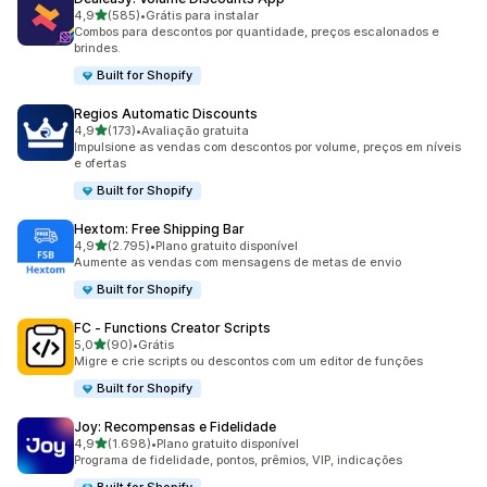
de 5 estrelas
4,9
(585)
•
Grátis para instalar
585 avaliações ao todo
Combos para descontos por quantidade, preços escalonados e
brindes.
Built for Shopify
Regios Automatic Discounts
de 5 estrelas
4,9
(173)
•
Avaliação gratuita
173 avaliações ao todo
Impulsione as vendas com descontos por volume, preços em níveis
e ofertas
Built for Shopify
Hextom: Free Shipping Bar
de 5 estrelas
4,9
(2.795)
•
Plano gratuito disponível
2795 avaliações ao todo
Aumente as vendas com mensagens de metas de envio
Built for Shopify
FC ‑ Functions Creator Scripts
de 5 estrelas
5,0
(90)
•
Grátis
90 avaliações ao todo
Migre e crie scripts ou descontos com um editor de funções
Built for Shopify
Joy: Recompensas e Fidelidade
de 5 estrelas
4,9
(1.698)
•
Plano gratuito disponível
1698 avaliações ao todo
Programa de fidelidade, pontos, prêmios, VIP, indicações