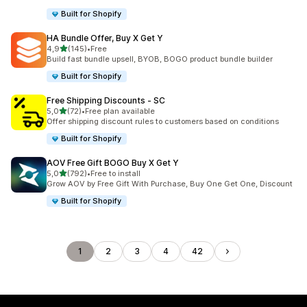
Built for Shopify
HA Bundle Offer, Buy X Get Y
5 yıldız üzerinden
4,9
(145)
•
Free
toplam 145 değerlendirme
Build fast bundle upsell, BYOB, BOGO product bundle builder
Built for Shopify
Free Shipping Discounts ‑ SC
5 yıldız üzerinden
5,0
(72)
•
Free plan available
toplam 72 değerlendirme
Offer shipping discount rules to customers based on conditions
Built for Shopify
AOV Free Gift BOGO Buy X Get Y
5 yıldız üzerinden
5,0
(792)
•
Free to install
toplam 792 değerlendirme
Grow AOV by Free Gift With Purchase, Buy One Get One, Discount
Built for Shopify
1
2
3
4
42