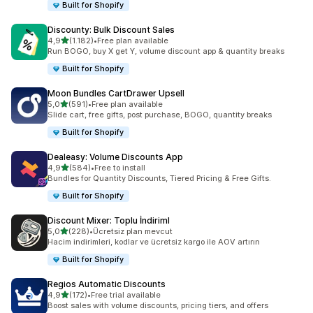
Built for Shopify
Discounty: Bulk Discount Sales
5 yıldız üzerinden
4,9
(1.182)
•
Free plan available
toplam 1182 değerlendirme
Run BOGO, buy X get Y, volume discount app & quantity breaks
Built for Shopify
Moon Bundles CartDrawer Upsell
5 yıldız üzerinden
5,0
(591)
•
Free plan available
toplam 591 değerlendirme
Slide cart, free gifts, post purchase, BOGO, quantity breaks
Built for Shopify
Dealeasy: Volume Discounts App
5 yıldız üzerinden
4,9
(584)
•
Free to install
toplam 584 değerlendirme
Bundles for Quantity Discounts, Tiered Pricing & Free Gifts.
Built for Shopify
Discount Mixer: Toplu İndiriml
5 yıldız üzerinden
5,0
(228)
•
Ücretsiz plan mevcut
toplam 228 değerlendirme
Hacim indirimleri, kodlar ve ücretsiz kargo ile AOV artırın
Built for Shopify
Regios Automatic Discounts
5 yıldız üzerinden
4,9
(172)
•
Free trial available
toplam 172 değerlendirme
Boost sales with volume discounts, pricing tiers, and offers