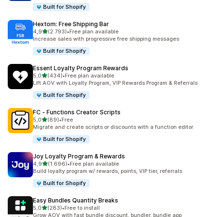
Built for Shopify
Hextom: Free Shipping Bar
5 yıldız üzerinden
4,9
(2.793)
•
Free plan available
toplam 2793 değerlendirme
Increase sales with progressive free shipping messages
Built for Shopify
Essent Loyalty Program Rewards
5 yıldız üzerinden
5,0
(434)
•
Free plan available
toplam 434 değerlendirme
Lift AOV with Loyalty Program, VIP Rewards Program & Referrals
Built for Shopify
FC ‑ Functions Creator Scripts
5 yıldız üzerinden
5,0
(89)
•
Free
toplam 89 değerlendirme
Migrate and create scripts or discounts with a function editor
Built for Shopify
Joy Loyalty Program & Rewards
5 yıldız üzerinden
4,9
(1.696)
•
Free plan available
toplam 1696 değerlendirme
Build loyalty program w/ rewards, points, VIP tier, referrals
Built for Shopify
Easy Bundles Quantity Breaks
5 yıldız üzerinden
5,0
(283)
•
Free to install
toplam 283 değerlendirme
Grow AOV with fast bundle discount, bundler, bundle app