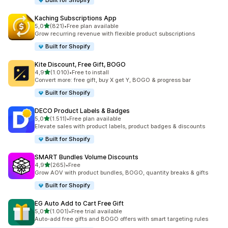
Built for Shopify
Kaching Subscriptions App
5 yıldız üzerinden
5,0
(821)
•
Free plan available
toplam 821 değerlendirme
Grow recurring revenue with flexible product subscriptions
Built for Shopify
Kite Discount, Free Gift, BOGO
5 yıldız üzerinden
4,9
(1.010)
•
Free to install
toplam 1010 değerlendirme
Convert more: free gift, buy X get Y, BOGO & progress bar
Built for Shopify
DECO Product Labels & Badges
5 yıldız üzerinden
5,0
(1.511)
•
Free plan available
toplam 1511 değerlendirme
Elevate sales with product labels, product badges & discounts
Built for Shopify
SMART Bundles Volume Discounts
5 yıldız üzerinden
4,9
(265)
•
Free
toplam 265 değerlendirme
Grow AOV with product bundles, BOGO, quantity breaks & gifts
Built for Shopify
EG Auto Add to Cart Free Gift
5 yıldız üzerinden
5,0
(1.001)
•
Free trial available
toplam 1001 değerlendirme
Auto-add free gifts and BOGO offers with smart targeting rules