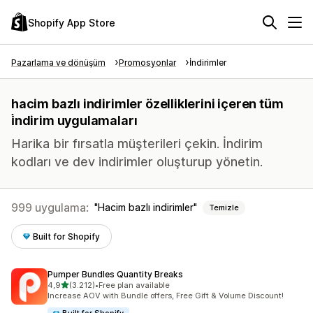
Shopify App Store
Pazarlama ve dönüşüm
Promosyonlar
İndirimler
hacim bazlı indirimler özelliklerini içeren tüm
i̇ndirim uygulamaları
Harika bir fırsatla müşterileri çekin. İndirim
kodları ve dev indirimler oluşturup yönetin.
999 uygulama:
Hacim bazlı indirimler
Temizle
Built for Shopify
Pumper Bundles Quantity Breaks
5 yıldız üzerinden
4,9
(3.212)
•
Free plan available
toplam 3212 değerlendirme
Increase AOV with Bundle offers, Free Gift & Volume Discount!