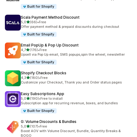
Built for Shopify
Scala Payment Method Discount
5 yıldız üzerinden
5,0
(66)
•
Free
toplam 66 değerlendirme
Offer payment method & prepaid discounts during checkout
Built for Shopify
Email PopUp & Pop Up Discount
5 yıldız üzerinden
4,7
(176)
•
Free
toplam 176 değerlendirme
Upsell via Pop Up email, SMS popups,spin the wheel, newsletter
Built for Shopify
Shopify Checkout Blocks
5 yıldız üzerinden
4,3
(180)
•
Free
toplam 180 değerlendirme
Customize your Checkout, Thank you and Order status pages
Easy Subscriptions App
5 yıldız üzerinden
5,0
(190)
•
Free to install
toplam 190 değerlendirme
Subscription app for recurring revenue, boxes, and bundles
Built for Shopify
G: Volume Discounts & Bundles
5 yıldız üzerinden
5,0
(107)
•
Free
toplam 107 değerlendirme
Boost AOV with Volume Discount, Bundle, Quantity Breaks &
BOGO