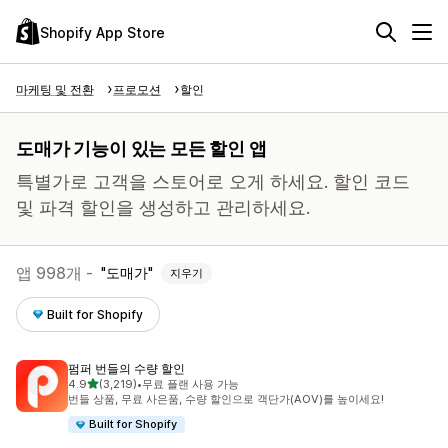
Shopify App Store
마케팅 및 전환
프로모션
할인
도매가 기능이 있는 모든 할인 앱
특별가로 고객을 스토어로 오게 하세요. 할인 코드
및 파격 할인을 생성하고 관리하세요.
앱 998개 -
도매가
지우기
Built for Shopify
펌퍼 번들의 수량 할인
별 5개 중
4.9
(3,219)
•
무료 플랜 사용 가능
총 리뷰 3219개
번들 상품, 무료 사은품, 수량 할인으로 객단가(AOV)를 높이세요!
Built for Shopify