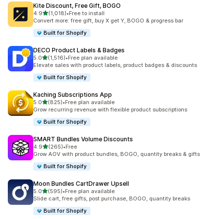
Kite Discount, Free Gift, BOGO
별 5개 중
4.9
(1,018)
•
Free to install
총 리뷰 1018개
Convert more: free gift, buy X get Y, BOGO & progress bar
Built for Shopify
DECO Product Labels & Badges
별 5개 중
5.0
(1,516)
•
Free plan available
총 리뷰 1516개
Elevate sales with product labels, product badges & discounts
Built for Shopify
Kaching Subscriptions App
별 5개 중
5.0
(825)
•
Free plan available
총 리뷰 825개
Grow recurring revenue with flexible product subscriptions
Built for Shopify
SMART Bundles Volume Discounts
별 5개 중
4.9
(265)
•
Free
총 리뷰 265개
Grow AOV with product bundles, BOGO, quantity breaks & gifts
Built for Shopify
Moon Bundles CartDrawer Upsell
별 5개 중
5.0
(595)
•
Free plan available
총 리뷰 595개
Slide cart, free gifts, post purchase, BOGO, quantity breaks
Built for Shopify