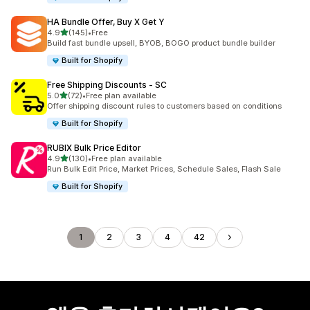
HA Bundle Offer, Buy X Get Y
별 5개 중
4.9
(145)
•
Free
총 리뷰 145개
Build fast bundle upsell, BYOB, BOGO product bundle builder
Built for Shopify
Free Shipping Discounts ‑ SC
별 5개 중
5.0
(72)
•
Free plan available
총 리뷰 72개
Offer shipping discount rules to customers based on conditions
Built for Shopify
RUBIX Bulk Price Editor
별 5개 중
4.9
(130)
•
Free plan available
총 리뷰 130개
Run Bulk Edit Price, Market Prices, Schedule Sales, Flash Sale
Built for Shopify
1
2
3
4
42