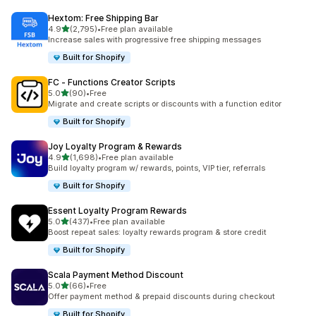
Hextom: Free Shipping Bar
별 5개 중
4.9
(2,795)
•
Free plan available
총 리뷰 2795개
Increase sales with progressive free shipping messages
Built for Shopify
FC ‑ Functions Creator Scripts
별 5개 중
5.0
(90)
•
Free
총 리뷰 90개
Migrate and create scripts or discounts with a function editor
Built for Shopify
Joy Loyalty Program & Rewards
별 5개 중
4.9
(1,698)
•
Free plan available
총 리뷰 1698개
Build loyalty program w/ rewards, points, VIP tier, referrals
Built for Shopify
Essent Loyalty Program Rewards
별 5개 중
5.0
(437)
•
Free plan available
총 리뷰 437개
Boost repeat sales: loyalty rewards program & store credit
Built for Shopify
Scala Payment Method Discount
별 5개 중
5.0
(66)
•
Free
총 리뷰 66개
Offer payment method & prepaid discounts during checkout
Built for Shopify