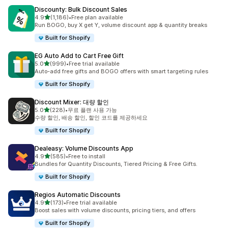
Discounty: Bulk Discount Sales
별 5개 중
4.9
(1,186)
•
Free plan available
총 리뷰 1186개
Run BOGO, buy X get Y, volume discount app & quantity breaks
Built for Shopify
EG Auto Add to Cart Free Gift
별 5개 중
5.0
(999)
•
Free trial available
총 리뷰 999개
Auto-add free gifts and BOGO offers with smart targeting rules
Built for Shopify
Discount Mixer: 대량 할인
별 5개 중
5.0
(228)
•
무료 플랜 사용 가능
총 리뷰 228개
수량 할인, 배송 할인, 할인 코드를 제공하세요
Built for Shopify
Dealeasy: Volume Discounts App
별 5개 중
4.9
(585)
•
Free to install
총 리뷰 585개
Bundles for Quantity Discounts, Tiered Pricing & Free Gifts.
Built for Shopify
Regios Automatic Discounts
별 5개 중
4.9
(173)
•
Free trial available
총 리뷰 173개
Boost sales with volume discounts, pricing tiers, and offers
Built for Shopify