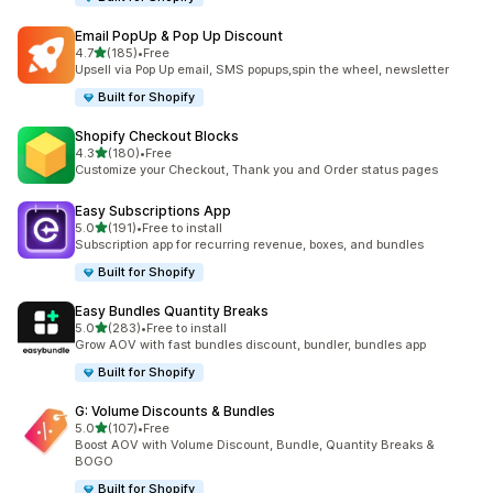
Email PopUp & Pop Up Discount
별 5개 중
4.7
(185)
•
Free
총 리뷰 185개
Upsell via Pop Up email, SMS popups,spin the wheel, newsletter
Built for Shopify
Shopify Checkout Blocks
별 5개 중
4.3
(180)
•
Free
총 리뷰 180개
Customize your Checkout, Thank you and Order status pages
Easy Subscriptions App
별 5개 중
5.0
(191)
•
Free to install
총 리뷰 191개
Subscription app for recurring revenue, boxes, and bundles
Built for Shopify
Easy Bundles Quantity Breaks
별 5개 중
5.0
(283)
•
Free to install
총 리뷰 283개
Grow AOV with fast bundles discount, bundler, bundles app
Built for Shopify
G: Volume Discounts & Bundles
별 5개 중
5.0
(107)
•
Free
총 리뷰 107개
Boost AOV with Volume Discount, Bundle, Quantity Breaks &
BOGO
Built for Shopify