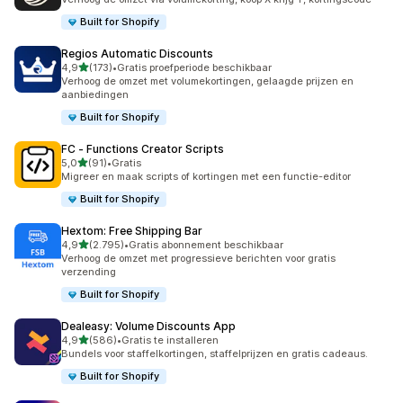
Built for Shopify
Regios Automatic Discounts
van 5 sterren
4,9
(173)
•
Gratis proefperiode beschikbaar
173 recensies in totaal
Verhoog de omzet met volumekortingen, gelaagde prijzen en
aanbiedingen
Built for Shopify
FC ‑ Functions Creator Scripts
van 5 sterren
5,0
(91)
•
Gratis
91 recensies in totaal
Migreer en maak scripts of kortingen met een functie-editor
Built for Shopify
Hextom: Free Shipping Bar
van 5 sterren
4,9
(2.795)
•
Gratis abonnement beschikbaar
2795 recensies in totaal
Verhoog de omzet met progressieve berichten voor gratis
verzending
Built for Shopify
Dealeasy: Volume Discounts App
van 5 sterren
4,9
(586)
•
Gratis te installeren
586 recensies in totaal
Bundels voor staffelkortingen, staffelprijzen en gratis cadeaus.
Built for Shopify