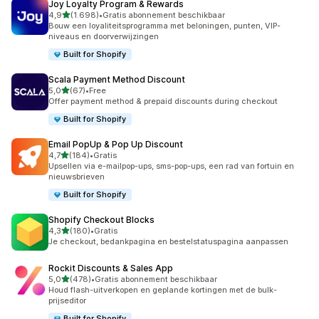
Joy Loyalty Program & Rewards
van 5 sterren
4,9
(1.698)
•
Gratis abonnement beschikbaar
1698 recensies in totaal
Bouw een loyaliteitsprogramma met beloningen, punten, VIP-
niveaus en doorverwijzingen
Built for Shopify
Scala Payment Method Discount
van 5 sterren
5,0
(67)
•
Free
67 recensies in totaal
Offer payment method & prepaid discounts during checkout
Built for Shopify
Email PopUp & Pop Up Discount
van 5 sterren
4,7
(184)
•
Gratis
184 recensies in totaal
Upsellen via e-mailpop-ups, sms-pop-ups, een rad van fortuin en
nieuwsbrieven
Built for Shopify
Shopify Checkout Blocks
van 5 sterren
4,3
(180)
•
Gratis
180 recensies in totaal
Je checkout, bedankpagina en bestelstatuspagina aanpassen
Rockit Discounts & Sales App
van 5 sterren
5,0
(478)
•
Gratis abonnement beschikbaar
478 recensies in totaal
Houd flash-uitverkopen en geplande kortingen met de bulk-
prijseditor
Built for Shopify