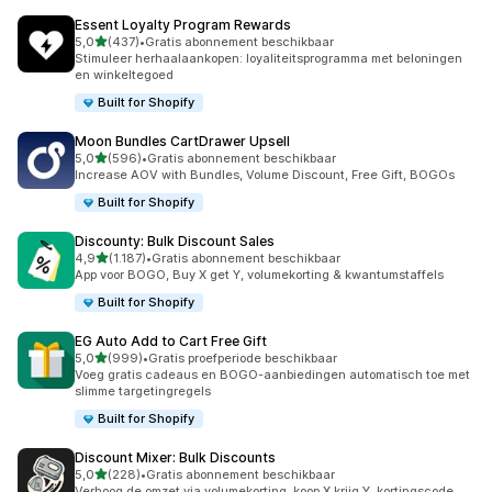
Essent Loyalty Program Rewards
van 5 sterren
5,0
(437)
•
Gratis abonnement beschikbaar
437 recensies in totaal
Stimuleer herhaalaankopen: loyaliteitsprogramma met beloningen
en winkeltegoed
Built for Shopify
Moon Bundles CartDrawer Upsell
van 5 sterren
5,0
(596)
•
Gratis abonnement beschikbaar
596 recensies in totaal
Increase AOV with Bundles, Volume Discount, Free Gift, BOGOs
Built for Shopify
Discounty: Bulk Discount Sales
van 5 sterren
4,9
(1.187)
•
Gratis abonnement beschikbaar
1187 recensies in totaal
App voor BOGO, Buy X get Y, volumekorting & kwantumstaffels
Built for Shopify
EG Auto Add to Cart Free Gift
van 5 sterren
5,0
(999)
•
Gratis proefperiode beschikbaar
999 recensies in totaal
Voeg gratis cadeaus en BOGO-aanbiedingen automatisch toe met
slimme targetingregels
Built for Shopify
Discount Mixer: Bulk Discounts
van 5 sterren
5,0
(228)
•
Gratis abonnement beschikbaar
228 recensies in totaal
Verhoog de omzet via volumekorting, koop X krijg Y, kortingscode