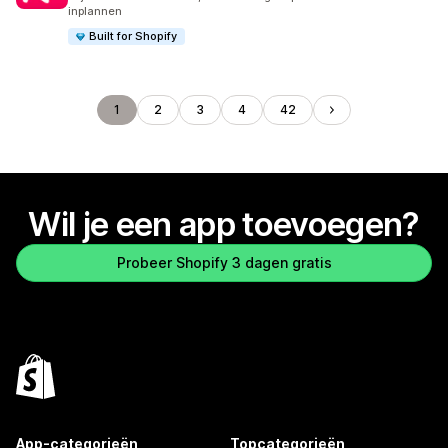
inplannen
Built for Shopify
1
2
3
4
42
Wil je een app toevoegen?
Probeer Shopify 3 dagen gratis
App-categorieën
Topcategorieën