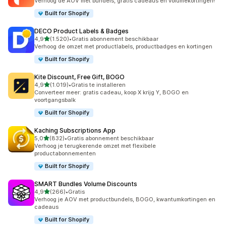
Verhoog de AOV met bundels, gratis cadeaus en volumekortingen!
Built for Shopify
DECO Product Labels & Badges
van 5 sterren
4,9
(1.520)
•
Gratis abonnement beschikbaar
1520 recensies in totaal
Verhoog de omzet met productlabels, productbadges en kortingen
Built for Shopify
Kite Discount, Free Gift, BOGO
van 5 sterren
4,9
(1.019)
•
Gratis te installeren
1019 recensies in totaal
Converteer meer: gratis cadeau, koop X krijg Y, BOGO en
voortgangsbalk
Built for Shopify
Kaching Subscriptions App
van 5 sterren
5,0
(832)
•
Gratis abonnement beschikbaar
832 recensies in totaal
Verhoog je terugkerende omzet met flexibele
productabonnementen
Built for Shopify
SMART Bundles Volume Discounts
van 5 sterren
4,9
(266)
•
Gratis
266 recensies in totaal
Verhoog je AOV met productbundels, BOGO, kwantumkortingen en
cadeaus
Built for Shopify