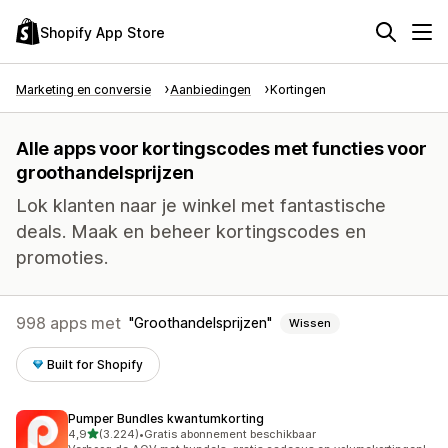
Shopify App Store
Marketing en conversie
Aanbiedingen
Kortingen
Alle apps voor kortingscodes met functies voor
groothandelsprijzen
Lok klanten naar je winkel met fantastische
deals. Maak en beheer kortingscodes en
promoties.
998 apps met
Groothandelsprijzen
Wissen
Built for Shopify
Pumper Bundles kwantumkorting
van 5 sterren
4,9
(3.224)
•
Gratis abonnement beschikbaar
3224 recensies in totaal