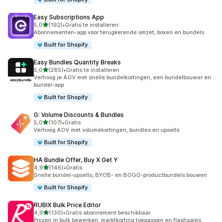
Easy Subscriptions App
van 5 sterren
5,0
(192)
•
Gratis te installeren
192 recensies in totaal
Abonnementen-app voor terugkerende omzet, boxen en bundels
Built for Shopify
Easy Bundles Quantity Breaks
van 5 sterren
5,0
(285)
•
Gratis te installeren
285 recensies in totaal
Verhoog je AOV met snelle bundelkortingen, een bundelbouwer en
bundel-app
Built for Shopify
G: Volume Discounts & Bundles
van 5 sterren
5,0
(107)
•
Gratis
107 recensies in totaal
Verhoog AOV met volumekortingen, bundles en upsells
Built for Shopify
HA Bundle Offer, Buy X Get Y
van 5 sterren
4,9
(146)
•
Gratis
146 recensies in totaal
Snelle bundel-upsells, BYOB- en BOGO-productbundels bouwen
Built for Shopify
RUBIX Bulk Price Editor
van 5 sterren
4,9
(130)
•
Gratis abonnement beschikbaar
130 recensies in totaal
Prijzen in bulk bewerken, marktkorting toepassen en flashsales