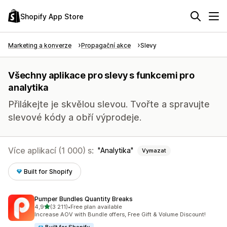
Shopify App Store
Marketing a konverze
Propagační akce
Slevy
Všechny aplikace pro slevy s funkcemi pro
analytika
Přilákejte je skvělou slevou. Tvořte a spravujte
slevové kódy a obří výprodeje.
Více aplikací (1 000) s:
Analytika
Vymazat
Built for Shopify
Pumper Bundles Quantity Breaks
z 5 hvězd
4,9
(3 211)
•
Free plan available
Celkový počet recenzí: 3211
Increase AOV with Bundle offers, Free Gift & Volume Discount!