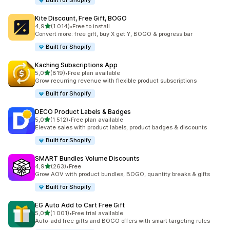
Built for Shopify
Kite Discount, Free Gift, BOGO
z 5 hvězd
4,9
(1 014)
•
Free to install
Celkový počet recenzí: 1014
Convert more: free gift, buy X get Y, BOGO & progress bar
Built for Shopify
Kaching Subscriptions App
z 5 hvězd
5,0
(819)
•
Free plan available
Celkový počet recenzí: 819
Grow recurring revenue with flexible product subscriptions
Built for Shopify
DECO Product Labels & Badges
z 5 hvězd
5,0
(1 512)
•
Free plan available
Celkový počet recenzí: 1512
Elevate sales with product labels, product badges & discounts
Built for Shopify
SMART Bundles Volume Discounts
z 5 hvězd
4,9
(263)
•
Free
Celkový počet recenzí: 263
Grow AOV with product bundles, BOGO, quantity breaks & gifts
Built for Shopify
EG Auto Add to Cart Free Gift
z 5 hvězd
5,0
(1 001)
•
Free trial available
Celkový počet recenzí: 1001
Auto-add free gifts and BOGO offers with smart targeting rules