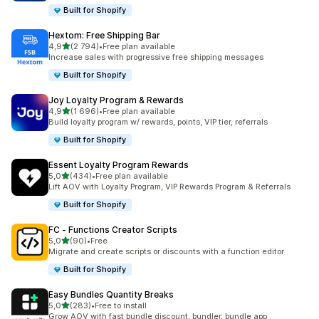
Built for Shopify
Hextom: Free Shipping Bar
z 5 hvězd
4,9
(2 794)
•
Free plan available
Celkový počet recenzí: 2794
Increase sales with progressive free shipping messages
Built for Shopify
Joy Loyalty Program & Rewards
z 5 hvězd
4,9
(1 696)
•
Free plan available
Celkový počet recenzí: 1696
Build loyalty program w/ rewards, points, VIP tier, referrals
Built for Shopify
Essent Loyalty Program Rewards
z 5 hvězd
5,0
(434)
•
Free plan available
Celkový počet recenzí: 434
Lift AOV with Loyalty Program, VIP Rewards Program & Referrals
Built for Shopify
FC ‑ Functions Creator Scripts
z 5 hvězd
5,0
(90)
•
Free
Celkový počet recenzí: 90
Migrate and create scripts or discounts with a function editor
Built for Shopify
Easy Bundles Quantity Breaks
z 5 hvězd
5,0
(283)
•
Free to install
Celkový počet recenzí: 283
Grow AOV with fast bundle discount, bundler, bundle app