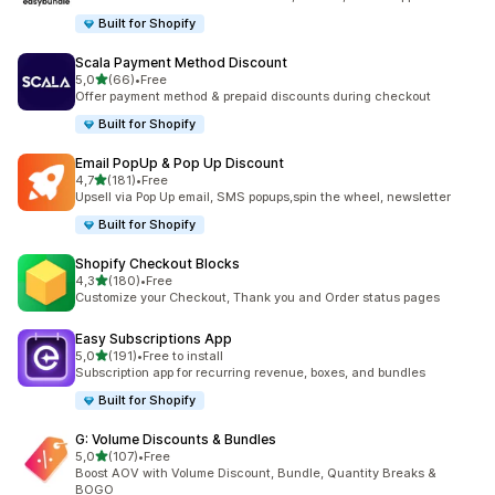
Built for Shopify
Scala Payment Method Discount
z 5 hvězd
5,0
(66)
•
Free
Celkový počet recenzí: 66
Offer payment method & prepaid discounts during checkout
Built for Shopify
Email PopUp & Pop Up Discount
z 5 hvězd
4,7
(181)
•
Free
Celkový počet recenzí: 181
Upsell via Pop Up email, SMS popups,spin the wheel, newsletter
Built for Shopify
Shopify Checkout Blocks
z 5 hvězd
4,3
(180)
•
Free
Celkový počet recenzí: 180
Customize your Checkout, Thank you and Order status pages
Easy Subscriptions App
z 5 hvězd
5,0
(191)
•
Free to install
Celkový počet recenzí: 191
Subscription app for recurring revenue, boxes, and bundles
Built for Shopify
G: Volume Discounts & Bundles
z 5 hvězd
5,0
(107)
•
Free
Celkový počet recenzí: 107
Boost AOV with Volume Discount, Bundle, Quantity Breaks &
BOGO