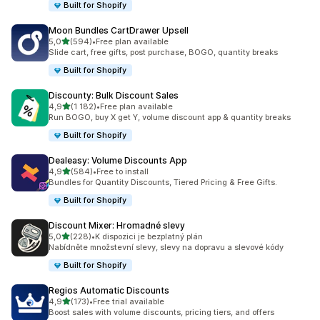
Built for Shopify
Moon Bundles CartDrawer Upsell
z 5 hvězd
5,0
(594)
•
Free plan available
Celkový počet recenzí: 594
Slide cart, free gifts, post purchase, BOGO, quantity breaks
Built for Shopify
Discounty: Bulk Discount Sales
z 5 hvězd
4,9
(1 182)
•
Free plan available
Celkový počet recenzí: 1182
Run BOGO, buy X get Y, volume discount app & quantity breaks
Built for Shopify
Dealeasy: Volume Discounts App
z 5 hvězd
4,9
(584)
•
Free to install
Celkový počet recenzí: 584
Bundles for Quantity Discounts, Tiered Pricing & Free Gifts.
Built for Shopify
Discount Mixer: Hromadné slevy
z 5 hvězd
5,0
(228)
•
K dispozici je bezplatný plán
Celkový počet recenzí: 228
Nabídněte množstevní slevy, slevy na dopravu a slevové kódy
Built for Shopify
Regios Automatic Discounts
z 5 hvězd
4,9
(173)
•
Free trial available
Celkový počet recenzí: 173
Boost sales with volume discounts, pricing tiers, and offers