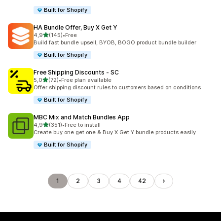
Built for Shopify
HA Bundle Offer, Buy X Get Y
z 5 hvězd
4,9
(145)
•
Free
Celkový počet recenzí: 145
Build fast bundle upsell, BYOB, BOGO product bundle builder
Built for Shopify
Free Shipping Discounts ‑ SC
z 5 hvězd
5,0
(72)
•
Free plan available
Celkový počet recenzí: 72
Offer shipping discount rules to customers based on conditions
Built for Shopify
MBC Mix and Match Bundles App
z 5 hvězd
4,9
(351)
•
Free to install
Celkový počet recenzí: 351
Create buy one get one & Buy X Get Y bundle products easily
Built for Shopify
1
2
3
4
42