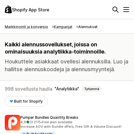
Shopify App Store
Markkinointi ja konversio
Kampanjat
Alennukset
Kaikki alennussovellukset, joissa on
ominaisuuksia analytiikka-toiminnoille.
Houkuttele asiakkaat ovellesi alennuksilla. Luo ja
hallitse alennuskoodeja ja alennusmyyntejä.
998 sovellusta haulla
Analytiikka
Tyhjennä
Built for Shopify
Pumper Bundles Quantity Breaks
/ 5 tähteä
4,9
(3 217)
•
Free plan available
3217 arvostelua yhteensä
Increase AOV with Bundle offers, Free Gift & Volume Discount!