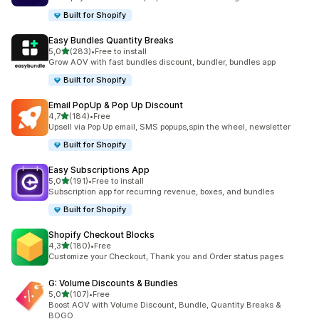
Built for Shopify
Easy Bundles Quantity Breaks
/ 5 tähteä
5,0
(283)
•
Free to install
283 arvostelua yhteensä
Grow AOV with fast bundles discount, bundler, bundles app
Built for Shopify
Email PopUp & Pop Up Discount
/ 5 tähteä
4,7
(184)
•
Free
184 arvostelua yhteensä
Upsell via Pop Up email, SMS popups,spin the wheel, newsletter
Built for Shopify
Easy Subscriptions App
/ 5 tähteä
5,0
(191)
•
Free to install
191 arvostelua yhteensä
Subscription app for recurring revenue, boxes, and bundles
Built for Shopify
Shopify Checkout Blocks
/ 5 tähteä
4,3
(180)
•
Free
180 arvostelua yhteensä
Customize your Checkout, Thank you and Order status pages
G: Volume Discounts & Bundles
/ 5 tähteä
5,0
(107)
•
Free
107 arvostelua yhteensä
Boost AOV with Volume Discount, Bundle, Quantity Breaks &
BOGO