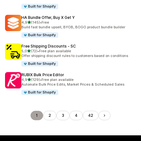
Built for Shopify
HA Bundle Offer, Buy X Get Y
/ 5 tähteä
4,9
(145)
•
Free
145 arvostelua yhteensä
Build fast bundle upsell, BYOB, BOGO product bundle builder
Built for Shopify
Free Shipping Discounts ‑ SC
/ 5 tähteä
5,0
(72)
•
Free plan available
72 arvostelua yhteensä
Offer shipping discount rules to customers based on conditions
Built for Shopify
RUBIX Bulk Price Editor
/ 5 tähteä
4,9
(129)
•
Free plan available
129 arvostelua yhteensä
Automate Bulk Price Edits, Market Prices & Scheduled Sales
Built for Shopify
1
2
3
4
42