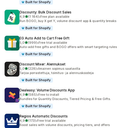
Built for Shopify
Discounty: Bulk Discount Sales
/ 5 tähteä
4,9
(1 184)
•
Free plan available
1184 arvostelua yhteensä
Run BOGO, buy X get Y, volume discount app & quantity breaks
Built for Shopify
EG Auto Add to Cart Free Gift
/ 5 tähteä
5,0
(999)
•
Free trial available
999 arvostelua yhteensä
Auto-add free gifts and BOGO offers with smart targeting rules
Built for Shopify
Discount Mixer: Alennukset
/ 5 tähteä
5,0
(228)
•
Ilmainen sopimus saatavilla
228 arvostelua yhteensä
Tarjoa porrastettuja, toimitus- ja alennuskoodeja
Built for Shopify
Dealeasy: Volume Discounts App
/ 5 tähteä
4,9
(585)
•
Free to install
585 arvostelua yhteensä
Bundles for Quantity Discounts, Tiered Pricing & Free Gifts.
Built for Shopify
Regios Automatic Discounts
/ 5 tähteä
4,9
(173)
•
Free trial available
173 arvostelua yhteensä
Boost sales with volume discounts, pricing tiers, and offers