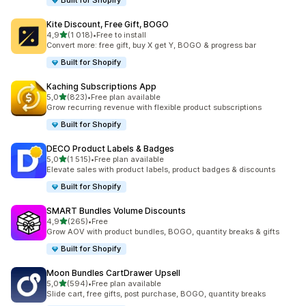
Built for Shopify
Kite Discount, Free Gift, BOGO
/ 5 tähteä
4,9
(1 018)
•
Free to install
1018 arvostelua yhteensä
Convert more: free gift, buy X get Y, BOGO & progress bar
Built for Shopify
Kaching Subscriptions App
/ 5 tähteä
5,0
(823)
•
Free plan available
823 arvostelua yhteensä
Grow recurring revenue with flexible product subscriptions
Built for Shopify
DECO Product Labels & Badges
/ 5 tähteä
5,0
(1 515)
•
Free plan available
1515 arvostelua yhteensä
Elevate sales with product labels, product badges & discounts
Built for Shopify
SMART Bundles Volume Discounts
/ 5 tähteä
4,9
(265)
•
Free
265 arvostelua yhteensä
Grow AOV with product bundles, BOGO, quantity breaks & gifts
Built for Shopify
Moon Bundles CartDrawer Upsell
/ 5 tähteä
5,0
(594)
•
Free plan available
594 arvostelua yhteensä
Slide cart, free gifts, post purchase, BOGO, quantity breaks