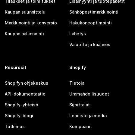
Tilaukset ja toimitukset
Lisämyynti ja tuotepaketit
Kaupan suunnittelu
Sähköpostimarkkinointi
Markkinointi ja konversio
Hakukoneoptimointi
Kaupan hallinnointi
Lähetys
Valuutta ja käännös
Resurssit
Shopify
Shopifyn ohjekeskus
Tietoja
API-dokumentaatio
Uramahdollisuudet
Shopify-yhteisö
Sijoittajat
Shopify-blogi
Lehdistö ja media
Tutkimus
Kumppanit