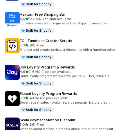
Built for Shopify
Hextom: Free Shipping Bar
/ 5 tähteä
4,9
(2 795)
•
Free plan available
2795 arvostelua yhteensä
Increase sales with progressive free shipping messages
Built for Shopify
FC ‑ Functions Creator Scripts
/ 5 tähteä
5,0
(90)
•
Free
90 arvostelua yhteensä
Migrate and create scripts or discounts with a function editor
Built for Shopify
Joy Loyalty Program & Rewards
/ 5 tähteä
4,9
(1 698)
•
Free plan available
1698 arvostelua yhteensä
Build loyalty program w/ rewards, points, VIP tier, referrals
Built for Shopify
Essent Loyalty Program Rewards
/ 5 tähteä
5,0
(437)
•
Free plan available
437 arvostelua yhteensä
Boost repeat sales: loyalty rewards program & store credit
Built for Shopify
Scala Payment Method Discount
/ 5 tähteä
5,0
(66)
•
Free
66 arvostelua yhteensä
Offer payment method & prepaid discounts during checkout