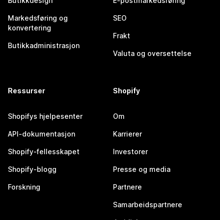
Butikkdesign
E-postmarkedsføring
Markedsføring og
SEO
konvertering
Frakt
Butikkadministrasjon
Valuta og oversettelse
Ressurser
Shopify
Shopifys hjelpesenter
Om
API-dokumentasjon
Karrierer
Shopify-fellesskapet
Investorer
Shopify-blogg
Presse og media
Forskning
Partnere
Samarbeidspartnere