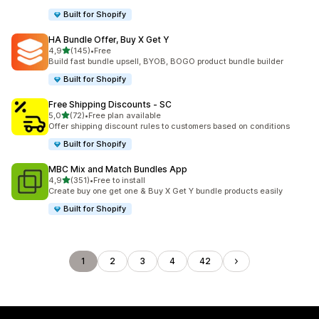
Built for Shopify
HA Bundle Offer, Buy X Get Y
av 5 stjerner
4,9
(145)
•
Free
Totalt 145 omtaler
Build fast bundle upsell, BYOB, BOGO product bundle builder
Built for Shopify
Free Shipping Discounts ‑ SC
av 5 stjerner
5,0
(72)
•
Free plan available
Totalt 72 omtaler
Offer shipping discount rules to customers based on conditions
Built for Shopify
MBC Mix and Match Bundles App
av 5 stjerner
4,9
(351)
•
Free to install
Totalt 351 omtaler
Create buy one get one & Buy X Get Y bundle products easily
Built for Shopify
1
2
3
4
42