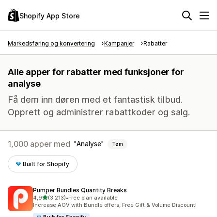
Shopify App Store
Markedsføring og konvertering
Kampanjer
Rabatter
Alle apper for rabatter med funksjoner for
analyse
Få dem inn døren med et fantastisk tilbud.
Opprett og administrer rabattkoder og salg.
1,000 apper med
Analyse
Tøm
Built for Shopify
Pumper Bundles Quantity Breaks
av 5 stjerner
4,9
(3 213)
•
Free plan available
Totalt 3213 omtaler
Increase AOV with Bundle offers, Free Gift & Volume Discount!