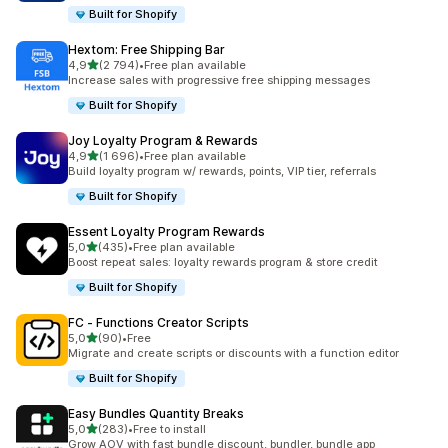
Built for Shopify
Hextom: Free Shipping Bar
av 5 stjerner
4,9
(2 794)
•
Free plan available
Totalt 2794 omtaler
Increase sales with progressive free shipping messages
Built for Shopify
Joy Loyalty Program & Rewards
av 5 stjerner
4,9
(1 696)
•
Free plan available
Totalt 1696 omtaler
Build loyalty program w/ rewards, points, VIP tier, referrals
Built for Shopify
Essent Loyalty Program Rewards
av 5 stjerner
5,0
(435)
•
Free plan available
Totalt 435 omtaler
Boost repeat sales: loyalty rewards program & store credit
Built for Shopify
FC ‑ Functions Creator Scripts
av 5 stjerner
5,0
(90)
•
Free
Totalt 90 omtaler
Migrate and create scripts or discounts with a function editor
Built for Shopify
Easy Bundles Quantity Breaks
av 5 stjerner
5,0
(283)
•
Free to install
Totalt 283 omtaler
Grow AOV with fast bundle discount, bundler, bundle app