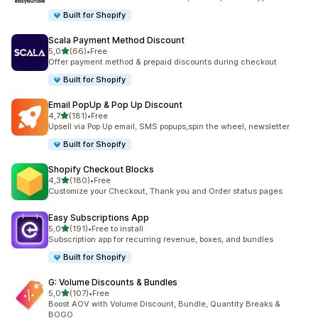
Built for Shopify
Scala Payment Method Discount
av 5 stjerner
5,0
(66)
•
Free
Totalt 66 omtaler
Offer payment method & prepaid discounts during checkout
Built for Shopify
Email PopUp & Pop Up Discount
av 5 stjerner
4,7
(181)
•
Free
Totalt 181 omtaler
Upsell via Pop Up email, SMS popups,spin the wheel, newsletter
Built for Shopify
Shopify Checkout Blocks
av 5 stjerner
4,3
(180)
•
Free
Totalt 180 omtaler
Customize your Checkout, Thank you and Order status pages
Easy Subscriptions App
av 5 stjerner
5,0
(191)
•
Free to install
Totalt 191 omtaler
Subscription app for recurring revenue, boxes, and bundles
Built for Shopify
G: Volume Discounts & Bundles
av 5 stjerner
5,0
(107)
•
Free
Totalt 107 omtaler
Boost AOV with Volume Discount, Bundle, Quantity Breaks &
BOGO