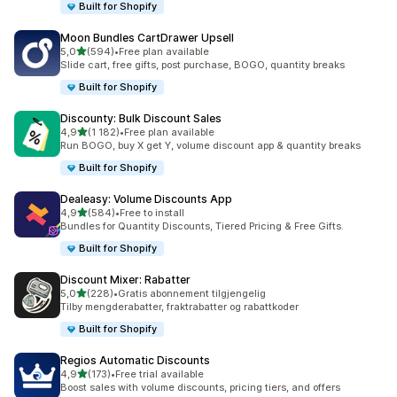
Built for Shopify
Moon Bundles CartDrawer Upsell
av 5 stjerner
5,0
(594)
•
Free plan available
Totalt 594 omtaler
Slide cart, free gifts, post purchase, BOGO, quantity breaks
Built for Shopify
Discounty: Bulk Discount Sales
av 5 stjerner
4,9
(1 182)
•
Free plan available
Totalt 1182 omtaler
Run BOGO, buy X get Y, volume discount app & quantity breaks
Built for Shopify
Dealeasy: Volume Discounts App
av 5 stjerner
4,9
(584)
•
Free to install
Totalt 584 omtaler
Bundles for Quantity Discounts, Tiered Pricing & Free Gifts.
Built for Shopify
Discount Mixer: Rabatter
av 5 stjerner
5,0
(228)
•
Gratis abonnement tilgjengelig
Totalt 228 omtaler
Tilby mengderabatter, fraktrabatter og rabattkoder
Built for Shopify
Regios Automatic Discounts
av 5 stjerner
4,9
(173)
•
Free trial available
Totalt 173 omtaler
Boost sales with volume discounts, pricing tiers, and offers