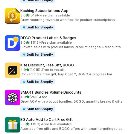
Built for Shopify
Kaching Subscriptions App
av 5 stjerner
5,0
(819)
•
Free plan available
Totalt 819 omtaler
Grow recurring revenue with flexible product subscriptions
Built for Shopify
DECO Product Labels & Badges
av 5 stjerner
5,0
(1 513)
•
Free plan available
Totalt 1513 omtaler
Elevate sales with product labels, product badges & discounts
Built for Shopify
Kite Discount, Free Gift, BOGO
av 5 stjerner
4,9
(1 015)
•
Free to install
Totalt 1015 omtaler
Convert more: free gift, buy X get Y, BOGO & progress bar
Built for Shopify
SMART Bundles Volume Discounts
av 5 stjerner
4,9
(265)
•
Free
Totalt 265 omtaler
Grow AOV with product bundles, BOGO, quantity breaks & gifts
Built for Shopify
EG Auto Add to Cart Free Gift
av 5 stjerner
5,0
(1 001)
•
Free trial available
Totalt 1001 omtaler
Auto-add free gifts and BOGO offers with smart targeting rules