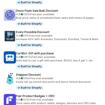
Built for Shopify
Disco Flash Sale Bulk Discount
na 5 gwiazdek
4,8
(101)
•
Free plan available
Łączna liczba recenzji: 101
Bulk price editor & scheduled flash sales with timers & pages.
Built for Shopify
Every Possible Discount
na 5 gwiazdek
4,9
(31)
•
Free trial available
Łączna liczba recenzji: 31
Increase AOV with Automatic Discounts: Bundled, Tiered & More.
Built for Shopify
CartBot: Gift with purchase
na 5 gwiazdek
4,9
(487)
•
Free plan available
Łączna liczba recenzji: 487
Auto add to cart a gift with purchase, BOGO, buy X get Y, etc.
Built for Shopify
Steppun Discount
na 5 gwiazdek
4,8
(34)
•
Free trial available
Łączna liczba recenzji: 34
Easily set up volume discounts and piece-limited discounts.
Built for Shopify
Flair Product Badges + CRO
na 5 gwiazdek
5,0
(211)
•
Free trial available
Łączna liczba recenzji: 211
Drive sales with product labels, badges, banners and CRO tools