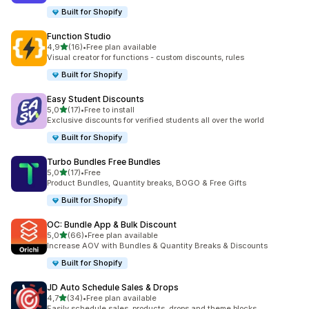
Built for Shopify
Function Studio
na 5 gwiazdek
4,9
(16)
•
Free plan available
Łączna liczba recenzji: 16
Visual creator for functions - custom discounts, rules
Built for Shopify
Easy Student Discounts
na 5 gwiazdek
5,0
(17)
•
Free to install
Łączna liczba recenzji: 17
Exclusive discounts for verified students all over the world
Built for Shopify
Turbo Bundles Free Bundles
na 5 gwiazdek
5,0
(17)
•
Free
Łączna liczba recenzji: 17
Product Bundles, Quantity breaks, BOGO & Free Gifts
Built for Shopify
OC: Bundle App & Bulk Discount
na 5 gwiazdek
5,0
(66)
•
Free plan available
Łączna liczba recenzji: 66
Increase AOV with Bundles & Quantity Breaks & Discounts
Built for Shopify
JD Auto Schedule Sales & Drops
na 5 gwiazdek
4,7
(34)
•
Free plan available
Łączna liczba recenzji: 34
Easily schedule sales, products, drops and theme blocks