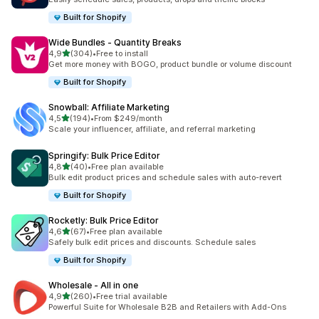
Built for Shopify
Wide Bundles ‑ Quantity Breaks
na 5 gwiazdek
4,9
(304)
•
Free to install
Łączna liczba recenzji: 304
Get more money with BOGO, product bundle or volume discount
Built for Shopify
Snowball: Affiliate Marketing
na 5 gwiazdek
4,5
(194)
•
From $249/month
Łączna liczba recenzji: 194
Scale your influencer, affiliate, and referral marketing
Springify: Bulk Price Editor
na 5 gwiazdek
4,8
(40)
•
Free plan available
Łączna liczba recenzji: 40
Bulk edit product prices and schedule sales with auto-revert
Built for Shopify
Rocketly: Bulk Price Editor
na 5 gwiazdek
4,6
(67)
•
Free plan available
Łączna liczba recenzji: 67
Safely bulk edit prices and discounts. Schedule sales
Built for Shopify
Wholesale ‑ All in one
na 5 gwiazdek
4,9
(260)
•
Free trial available
Łączna liczba recenzji: 260
Powerful Suite for Wholesale B2B and Retailers with Add-Ons