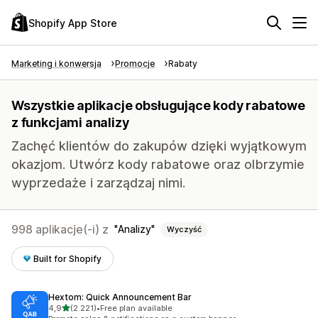
Shopify App Store
Marketing i konwersja
Promocje
Rabaty
Wszystkie aplikacje obsługujące kody rabatowe
z funkcjami analizy
Zachęć klientów do zakupów dzięki wyjątkowym
okazjom. Utwórz kody rabatowe oraz olbrzymie
wyprzedaże i zarządzaj nimi.
998 aplikacje(-i) z
Analizy
Wyczyść
Built for Shopify
Hextom: Quick Announcement Bar
na 5 gwiazdek
4,9
(2 221)
•
Free plan available
Łączna liczba recenzji: 2221