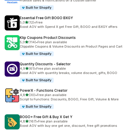
Promote sales & notifications on a custom banner
Built for Shopify
Essential Free Gift BOGO BXGY
na 5 gwiazdek
5,0
(12)
•
Free
Łączna liczba recenzji: 12
Boost AOV with Spend X get Free Gift, BOGO and BXGY offers
Klip Coupons Product Discounts
na 5 gwiazdek
5,0
(114)
•
Free plan available
Łączna liczba recenzji: 114
Clippable Coupons & Volume Discounts on Product Pages and Cart
Built for Shopify
Quantity Discounts ‑ Selector
na 5 gwiazdek
4,9
(61)
•
Free plan available
Łączna liczba recenzji: 61
Boost AOV with quantity breaks, volume discount, gifts, BOGO
Built for Shopify
PowerX ‑ Functions Creator
na 5 gwiazdek
4,8
(30)
•
Free plan available
Łączna liczba recenzji: 30
Script to Functions: Discounts, BOGO, Free Gift, Volume & More
Built for Shopify
BOGO+ Free Gift & Buy X Get Y
na 5 gwiazdek
4,8
(167)
•
Free plan available
Łączna liczba recenzji: 167
Boost AOV with buy one get one, discount, free gift promotions