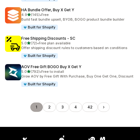
HA Bundle Offer, Buy X Get Y
เต็ม 5 ดาว
4.9
(145)
•
Free
ทั้งหมด 145 รีวิว
Build fast bundle upsell, BYOB, BOGO product bundle builder
Built for Shopify
Free Shipping Discounts ‑ SC
เต็ม 5 ดาว
5.0
(72)
•
Free plan available
ทั้งหมด 72 รีวิว
Offer shipping discount rules to customers based on conditions
Built for Shopify
AOV Free Gift BOGO Buy X Get Y
เต็ม 5 ดาว
5.0
(792)
•
Free to install
ทั้งหมด 792 รีวิว
Grow AOV by Free Gift With Purchase, Buy One Get One, Discount
Built for Shopify
1
2
3
4
42