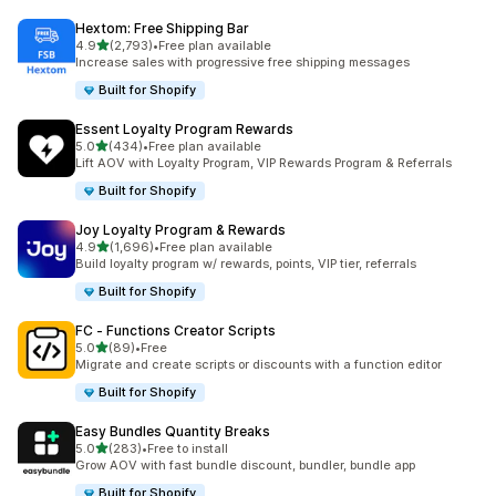
Hextom: Free Shipping Bar
เต็ม 5 ดาว
4.9
(2,793)
•
Free plan available
ทั้งหมด 2793 รีวิว
Increase sales with progressive free shipping messages
Built for Shopify
Essent Loyalty Program Rewards
เต็ม 5 ดาว
5.0
(434)
•
Free plan available
ทั้งหมด 434 รีวิว
Lift AOV with Loyalty Program, VIP Rewards Program & Referrals
Built for Shopify
Joy Loyalty Program & Rewards
เต็ม 5 ดาว
4.9
(1,696)
•
Free plan available
ทั้งหมด 1696 รีวิว
Build loyalty program w/ rewards, points, VIP tier, referrals
Built for Shopify
FC ‑ Functions Creator Scripts
เต็ม 5 ดาว
5.0
(89)
•
Free
ทั้งหมด 89 รีวิว
Migrate and create scripts or discounts with a function editor
Built for Shopify
Easy Bundles Quantity Breaks
เต็ม 5 ดาว
5.0
(283)
•
Free to install
ทั้งหมด 283 รีวิว
Grow AOV with fast bundle discount, bundler, bundle app
Built for Shopify