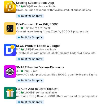
Kaching Subscriptions App
เต็ม 5 ดาว
5.0
(818)
•
Free plan available
ทั้งหมด 818 รีวิว
Grow recurring revenue with flexible product subscriptions
Built for Shopify
Kite Discount, Free Gift, BOGO
เต็ม 5 ดาว
4.9
(1,014)
•
Free to install
ทั้งหมด 1014 รีวิว
Convert more: free gift, buy X get Y, BOGO & progress bar
Built for Shopify
DECO Product Labels & Badges
เต็ม 5 ดาว
5.0
(1,511)
•
Free plan available
ทั้งหมด 1511 รีวิว
Elevate sales with product labels, product badges & discounts
Built for Shopify
SMART Bundles Volume Discounts
เต็ม 5 ดาว
4.9
(263)
•
Free
ทั้งหมด 263 รีวิว
Grow AOV with product bundles, BOGO, quantity breaks & gifts
Built for Shopify
EG Auto Add to Cart Free Gift
เต็ม 5 ดาว
5.0
(1,001)
•
Free trial available
ทั้งหมด 1001 รีวิว
Auto-add free gifts and BOGO offers with smart targeting rules
Built for Shopify