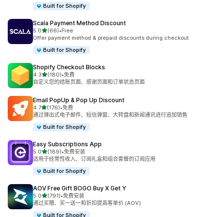
Built for Shopify
Scala Payment Method Discount
星（满分 5 星）
5.0
(66)
•
Free
总共 66 条评论
Offer payment method & prepaid discounts during checkout
Built for Shopify
Shopify Checkout Blocks
星（满分 5 星）
4.3
(180)
•
免费
总共 180 条评论
自定义您的结账页面、感谢页面和订单状态页面
Email PopUp & Pop Up Discount
星（满分 5 星）
4.7
(176)
•
免费
总共 176 条评论
通过弹出式电子邮件、短信弹窗、大转盘和新闻通讯进行追加销售
Built for Shopify
Easy Subscriptions App
星（满分 5 星）
5.0
(189)
•
免费安装
总共 189 条评论
适用于经常性收入、订阅礼盒和组合套餐的订阅应用
Built for Shopify
AOV Free Gift BOGO Buy X Get Y
星（满分 5 星）
5.0
(791)
•
免费安装
总共 791 条评论
通过买赠、买一送一和折扣提高客单价 (AOV)
Built for Shopify