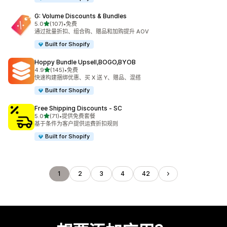
G: Volume Discounts & Bundles
星（满分 5 星）
5.0
(107)
•
免费
总共 107 条评论
通过批量折扣、组合购、赠品和加购提升 AOV
Built for Shopify
Hoppy Bundle Upsell,BOGO,BYOB
星（满分 5 星）
4.9
(145)
•
免费
总共 145 条评论
快速构建捆绑优惠、买 X 送 Y、赠品、混搭
Built for Shopify
Free Shipping Discounts ‑ SC
星（满分 5 星）
5.0
(71)
•
提供免费套餐
总共 71 条评论
基于条件为客户提供运费折扣规则
Built for Shopify
1
2
3
4
42