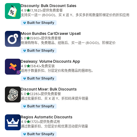
Discounty: Bulk Discount Sales
星（满分 5 星）
4.9
(1,182)
•
提供免费套餐
总共 1182 条评论
支持买一送一 (BOGO)、买 X 送 Y、多买多折和数量阶梯定价的折扣应用
Built for Shopify
Moon Bundles CartDrawer Upsell
星（满分 5 星）
5.0
(590)
•
提供免费套餐
总共 590 条评论
侧滑购物车、免费赠品、结账后、买一送一 (BOGO)、阶梯定价
Built for Shopify
Dealeasy: Volume Discounts App
星（满分 5 星）
4.9
(584)
•
免费安装
总共 584 条评论
适用于数量折扣、分层定价和免费赠品的捆绑包。
Built for Shopify
Discount Mixer: Bulk Discounts
星（满分 5 星）
5.0
(228)
•
提供免费套餐
总共 228 条评论
通过批量折扣、买 X 送 Y、折扣码来提升销量
Built for Shopify
Regios Automatic Discounts
星（满分 5 星）
4.9
(172)
•
提供免费试用
总共 172 条评论
通过数量折扣、分层定价和优惠活动提升销量
Built for Shopify