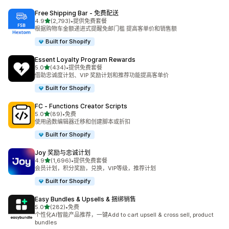
Free Shipping Bar ‑ 免费配送
星（满分 5 星）
4.9
(2,793)
•
提供免费套餐
总共 2793 条评论
根据购物车金额递进式提醒免邮门槛 提高客单价和销售额
Built for Shopify
Essent Loyalty Program Rewards
星（满分 5 星）
5.0
(434)
•
提供免费套餐
总共 434 条评论
借助忠诚度计划、VIP 奖励计划和推荐功能提高客单价
Built for Shopify
FC ‑ Functions Creator Scripts
星（满分 5 星）
5.0
(89)
•
免费
总共 89 条评论
使用函数编辑器迁移和创建脚本或折扣
Built for Shopify
Joy 奖励与忠诚计划
星（满分 5 星）
4.9
(1,696)
•
提供免费套餐
总共 1696 条评论
会员计划，积分奖励，兑换，VIP等级，推荐计划
Built for Shopify
Easy Bundles & Upsells & 捆绑销售
星（满分 5 星）
5.0
(282)
•
免费
总共 282 条评论
个性化AI智能产品推荐，一键Add to cart upsell & cross sell, product
bundles