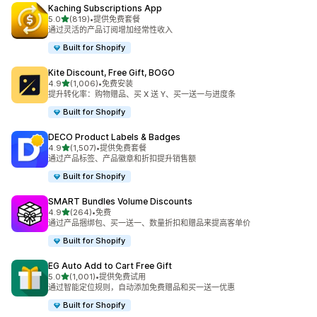
Kaching Subscriptions App
星（满分 5 星）
5.0
(819)
•
提供免费套餐
总共 819 条评论
通过灵活的产品订阅增加经常性收入
Built for Shopify
Kite Discount, Free Gift, BOGO
星（满分 5 星）
4.9
(1,006)
•
免费安装
总共 1006 条评论
提升转化率：购物赠品、买 X 送 Y、买一送一与进度条
Built for Shopify
DECO Product Labels & Badges
星（满分 5 星）
4.9
(1,507)
•
提供免费套餐
总共 1507 条评论
通过产品标签、产品徽章和折扣提升销售额
Built for Shopify
SMART Bundles Volume Discounts
星（满分 5 星）
4.9
(264)
•
免费
总共 264 条评论
通过产品捆绑包、买一送一、数量折扣和赠品来提高客单价
Built for Shopify
EG Auto Add to Cart Free Gift
星（满分 5 星）
5.0
(1,001)
•
提供免费试用
总共 1001 条评论
通过智能定位规则，自动添加免费赠品和买一送一优惠
Built for Shopify