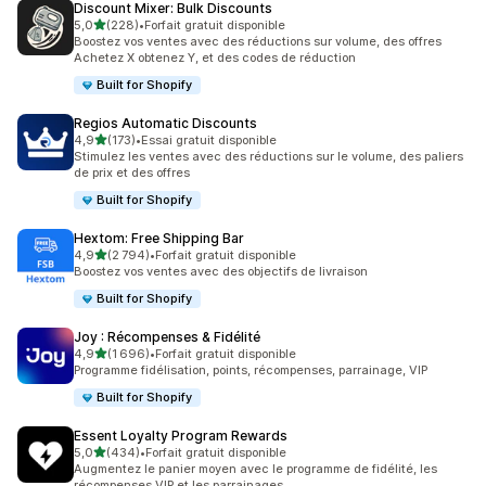
Discount Mixer: Bulk Discounts
étoile(s) sur 5
5,0
(228)
•
Forfait gratuit disponible
228 avis au total
Boostez vos ventes avec des réductions sur volume, des offres
Achetez X obtenez Y, et des codes de réduction
Built for Shopify
Regios Automatic Discounts
étoile(s) sur 5
4,9
(173)
•
Essai gratuit disponible
173 avis au total
Stimulez les ventes avec des réductions sur le volume, des paliers
de prix et des offres
Built for Shopify
Hextom: Free Shipping Bar
étoile(s) sur 5
4,9
(2 794)
•
Forfait gratuit disponible
2794 avis au total
Boostez vos ventes avec des objectifs de livraison
Built for Shopify
Joy : Récompenses & Fidélité
étoile(s) sur 5
4,9
(1 696)
•
Forfait gratuit disponible
1696 avis au total
Programme fidélisation, points, récompenses, parrainage, VIP
Built for Shopify
Essent Loyalty Program Rewards
étoile(s) sur 5
5,0
(434)
•
Forfait gratuit disponible
434 avis au total
Augmentez le panier moyen avec le programme de fidélité, les
récompenses VIP et les parrainages