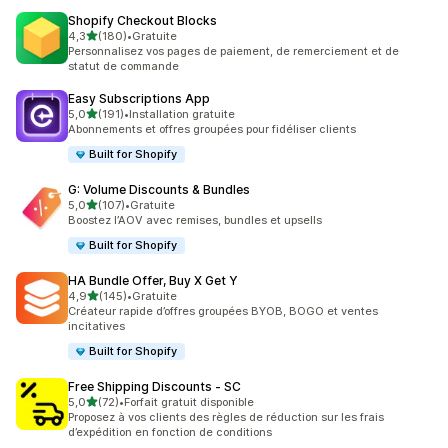
Shopify Checkout Blocks
étoile(s) sur 5
4,3
(180)
•
Gratuite
180 avis au total
Personnalisez vos pages de paiement, de remerciement et de
statut de commande
Easy Subscriptions App
étoile(s) sur 5
5,0
(191)
•
Installation gratuite
191 avis au total
Abonnements et offres groupées pour fidéliser clients
Built for Shopify
G: Volume Discounts & Bundles
étoile(s) sur 5
5,0
(107)
•
Gratuite
107 avis au total
Boostez l’AOV avec remises, bundles et upsells
Built for Shopify
HA Bundle Offer, Buy X Get Y
étoile(s) sur 5
4,9
(145)
•
Gratuite
145 avis au total
Créateur rapide d’offres groupées BYOB, BOGO et ventes
incitatives
Built for Shopify
Free Shipping Discounts ‑ SC
étoile(s) sur 5
5,0
(72)
•
Forfait gratuit disponible
72 avis au total
Proposez à vos clients des règles de réduction sur les frais
d’expédition en fonction de conditions