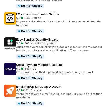
Built for Shopify
FC ‑ Functions Creator Scripts
étoile(s) sur 5
5,0
(90)
•
Gratuite
90 avis au total
Migrez et créez des scripts ou des réductions avec un éditeur de
fonctions
Built for Shopify
Easy Bundles Quantity Breaks
étoile(s) sur 5
5,0
(283)
•
Installation gratuite
283 avis au total
Augmentez votre panier moyen grâce à des réductions rapides sur
les lots, un créateur et une application d’offres groupées
Built for Shopify
Scala Payment Method Discount
étoile(s) sur 5
5,0
(66)
•
Free
66 avis au total
Offer payment method & prepaid discounts during checkout
Built for Shopify
Email PopUp & Pop Up Discount
étoile(s) sur 5
4,7
(181)
•
Gratuite
181 avis au total
Vente incitative via e-mail pop-up, pop-ups SMS, roue de la fortune,
newsletter
Built for Shopify