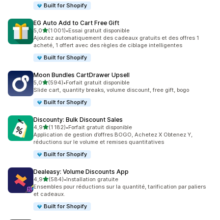
Built for Shopify
EG Auto Add to Cart Free Gift
étoile(s) sur 5
5,0
(1 001)
•
Essai gratuit disponible
1001 avis au total
Ajoutez automatiquement des cadeaux gratuits et des offres 1
acheté, 1 offert avec des règles de ciblage intelligentes
Built for Shopify
Moon Bundles CartDrawer Upsell
étoile(s) sur 5
5,0
(594)
•
Forfait gratuit disponible
594 avis au total
Slide cart, quantity breaks, volume discount, free gift, bogo
Built for Shopify
Discounty: Bulk Discount Sales
étoile(s) sur 5
4,9
(1 182)
•
Forfait gratuit disponible
1182 avis au total
Application de gestion d’offres BOGO, Achetez X Obtenez Y,
réductions sur le volume et remises quantitatives
Built for Shopify
Dealeasy: Volume Discounts App
étoile(s) sur 5
4,9
(584)
•
Installation gratuite
584 avis au total
Ensembles pour réductions sur la quantité, tarification par paliers
et cadeaux.
Built for Shopify