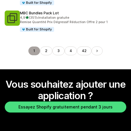
Built for Shopify
MBC Bundles Pack Lot
étoile(s) sur 5
4,9
(351)
•
Installation gratuite
351 avis au total
Remise Quantité Prix Dégressif Réduction Offre 2 pour 1
Built for Shopify
1
2
3
4
42
Vous souhaitez ajouter une
application ?
Essayez Shopify gratuitement pendant 3 jours