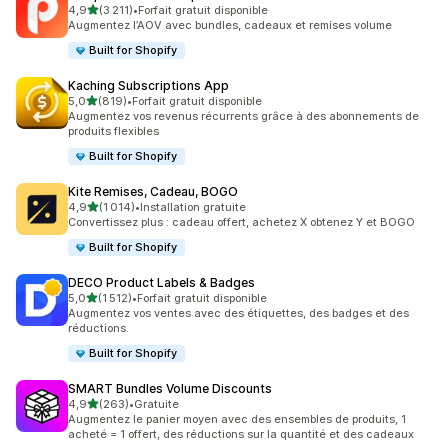
étoile(s) sur 5
4,9
(3 211)
•
Forfait gratuit disponible
3211 avis au total
Augmentez l’AOV avec bundles, cadeaux et remises volume
Built for Shopify
Kaching Subscriptions App
étoile(s) sur 5
5,0
(819)
•
Forfait gratuit disponible
819 avis au total
Augmentez vos revenus récurrents grâce à des abonnements de
produits flexibles
Built for Shopify
Kite Remises, Cadeau, BOGO
étoile(s) sur 5
4,9
(1 014)
•
Installation gratuite
1014 avis au total
Convertissez plus : cadeau offert, achetez X obtenez Y et BOGO
Built for Shopify
DECO Product Labels & Badges
étoile(s) sur 5
5,0
(1 512)
•
Forfait gratuit disponible
1512 avis au total
Augmentez vos ventes avec des étiquettes, des badges et des
réductions.
Built for Shopify
SMART Bundles Volume Discounts
étoile(s) sur 5
4,9
(263)
•
Gratuite
263 avis au total
Augmentez le panier moyen avec des ensembles de produits, 1
acheté = 1 offert, des réductions sur la quantité et des cadeaux