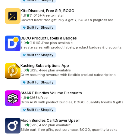
Built for Shopify
Kite Discount, Free Gift, BOGO
av 5 stjerner
4,9
(1 018)
•
Free to install
Totalt 1018 omtaler
Convert more: free gift, buy X get Y, BOGO & progress bar
Built for Shopify
DECO Product Labels & Badges
av 5 stjerner
5,0
(1 516)
•
Free plan available
Totalt 1516 omtaler
Elevate sales with product labels, product badges & discounts
Built for Shopify
Kaching Subscriptions App
av 5 stjerner
5,0
(825)
•
Free plan available
Totalt 825 omtaler
Grow recurring revenue with flexible product subscriptions
Built for Shopify
SMART Bundles Volume Discounts
av 5 stjerner
4,9
(265)
•
Free
Totalt 265 omtaler
Grow AOV with product bundles, BOGO, quantity breaks & gifts
Built for Shopify
Moon Bundles CartDrawer Upsell
av 5 stjerner
5,0
(595)
•
Free plan available
Totalt 595 omtaler
Slide cart, free gifts, post purchase, BOGO, quantity breaks