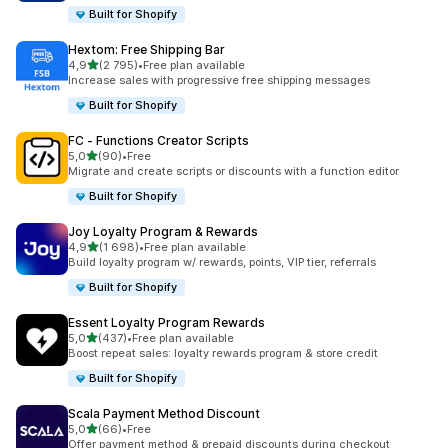
Built for Shopify
Hextom: Free Shipping Bar
av 5 stjerner
4,9
(2 795)
•
Free plan available
Totalt 2795 omtaler
Increase sales with progressive free shipping messages
Built for Shopify
FC ‑ Functions Creator Scripts
av 5 stjerner
5,0
(90)
•
Free
Totalt 90 omtaler
Migrate and create scripts or discounts with a function editor
Built for Shopify
Joy Loyalty Program & Rewards
av 5 stjerner
4,9
(1 698)
•
Free plan available
Totalt 1698 omtaler
Build loyalty program w/ rewards, points, VIP tier, referrals
Built for Shopify
Essent Loyalty Program Rewards
av 5 stjerner
5,0
(437)
•
Free plan available
Totalt 437 omtaler
Boost repeat sales: loyalty rewards program & store credit
Built for Shopify
Scala Payment Method Discount
av 5 stjerner
5,0
(66)
•
Free
Totalt 66 omtaler
Offer payment method & prepaid discounts during checkout