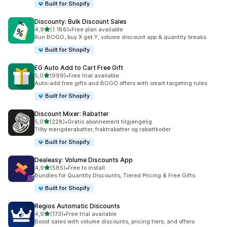
Built for Shopify
Discounty: Bulk Discount Sales
av 5 stjerner
4,9
(1 186)
•
Free plan available
Totalt 1186 omtaler
Run BOGO, buy X get Y, volume discount app & quantity breaks
Built for Shopify
EG Auto Add to Cart Free Gift
av 5 stjerner
5,0
(999)
•
Free trial available
Totalt 999 omtaler
Auto-add free gifts and BOGO offers with smart targeting rules
Built for Shopify
Discount Mixer: Rabatter
av 5 stjerner
5,0
(228)
•
Gratis abonnement tilgjengelig
Totalt 228 omtaler
Tilby mengderabatter, fraktrabatter og rabattkoder
Built for Shopify
Dealeasy: Volume Discounts App
av 5 stjerner
4,9
(585)
•
Free to install
Totalt 585 omtaler
Bundles for Quantity Discounts, Tiered Pricing & Free Gifts.
Built for Shopify
Regios Automatic Discounts
av 5 stjerner
4,9
(173)
•
Free trial available
Totalt 173 omtaler
Boost sales with volume discounts, pricing tiers, and offers