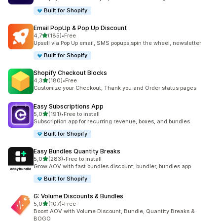
Built for Shopify
Email PopUp & Pop Up Discount
av 5 stjerner
4,7
(185)
•
Free
Totalt 185 omtaler
Upsell via Pop Up email, SMS popups,spin the wheel, newsletter
Built for Shopify
Shopify Checkout Blocks
av 5 stjerner
4,3
(180)
•
Free
Totalt 180 omtaler
Customize your Checkout, Thank you and Order status pages
Easy Subscriptions App
av 5 stjerner
5,0
(191)
•
Free to install
Totalt 191 omtaler
Subscription app for recurring revenue, boxes, and bundles
Built for Shopify
Easy Bundles Quantity Breaks
av 5 stjerner
5,0
(283)
•
Free to install
Totalt 283 omtaler
Grow AOV with fast bundles discount, bundler, bundles app
Built for Shopify
G: Volume Discounts & Bundles
av 5 stjerner
5,0
(107)
•
Free
Totalt 107 omtaler
Boost AOV with Volume Discount, Bundle, Quantity Breaks &
BOGO