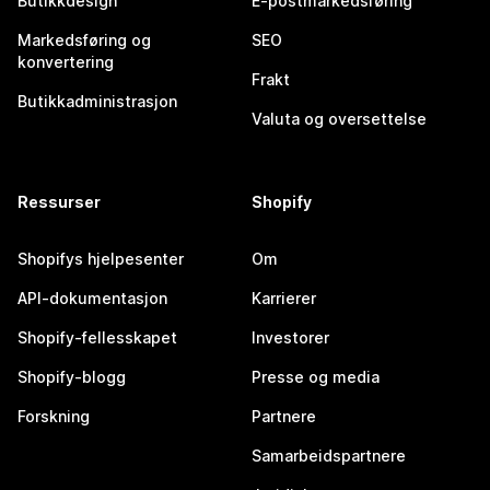
Butikkdesign
E-postmarkedsføring
Markedsføring og
SEO
konvertering
Frakt
Butikkadministrasjon
Valuta og oversettelse
Ressurser
Shopify
Shopifys hjelpesenter
Om
API-dokumentasjon
Karrierer
Shopify-fellesskapet
Investorer
Shopify-blogg
Presse og media
Forskning
Partnere
Samarbeidspartnere