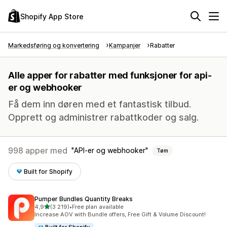
Shopify App Store
Markedsføring og konvertering
Kampanjer
Rabatter
Alle apper for rabatter med funksjoner for api-
er og webhooker
Få dem inn døren med et fantastisk tilbud.
Opprett og administrer rabattkoder og salg.
998 apper med
API-er og webhooker
Tøm
Built for Shopify
Pumper Bundles Quantity Breaks
av 5 stjerner
4,9
(3 219)
•
Free plan available
Totalt 3219 omtaler
Increase AOV with Bundle offers, Free Gift & Volume Discount!