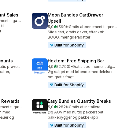
unt Sales
Moon Bundles CartDrawer
Gratis abonnement tilgængeligt
Upsell
til
ud af 5 stjerner
5,0
(590)
•
Gratis abonnement tilgængeligt
590 anmeldelser i alt
t
Slide cart, gratis gaver, efter køb,
BOGO, mængderabatter
Built for Shopify
counts
Hextom: Free Shipping Bar
ud af 5 stjerner
Mulighed for gratis prøveperiode
4,9
(2.793)
•
Gratis abonnement tilgængeligt
2793 anmeldelser i alt
tter,
Øg salget med løbende meddelelser
om gratis fragt
Built for Shopify
& Rewards
Easy Bundles Quantity Breaks
ud af 5 stjerner
Gratis abonnement tilgængeligt
5,0
(282)
•
Gratis at installere
282 anmeldelser i alt
am med
Øg AOV med hurtig pakkerabat,
eauer og
pakkebygger og pakke-app
Built for Shopify