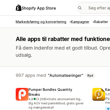
Shopify App Store
Markedsføring og konvertering
Kampagner
Rabatter
Alle apps til rabatter med funktion
Få dem indenfor med et godt tilbud. Opre
udsalg.
997 apps med
Automatiseringer
Ryd
Pumper Bundles Quantity
Ka
Breaks
5,0
819
Øg 
ud af 5 stjerner
4,9
(3.208)
•
Gratis abonnement tilgængeligt
3208 anmeldelser i alt
med
Øg AOV med pakketilbud, gratis gaver
og mængderabat!