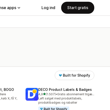
se apps
Log ind
Start gratis
Built for Shopify
ift, BOGO
DECO Product Labels & Badges
ud af 5 stjerner
llere
4,9
(1.507)
•
Gratis abonnement tilgængeligt
1507 anmeldelser i alt
, køb X, få Y,
Løft salget med produktlabels,
produktbadges og rabatter
Built for Shopify