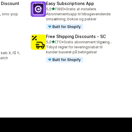
 Discount
Easy Subscriptions App
ud af 5 stjerner
5,0
(189)
•
Gratis at installere
189 anmeldelser i alt
l, sms-pop
Abonnementsapp til tilbagevendende
omsætning, bokse og pakker
Built for Shopify
Free Shipping Discounts ‑ SC
ud af 5 stjerner
5,0
(71)
•
Gratis abonnement tilgængeligt
71 anmeldelser i alt
Tilbyd regler for leveringsrabat til
kunder baseret på betingelser
køb X, få Y,
match
Built for Shopify