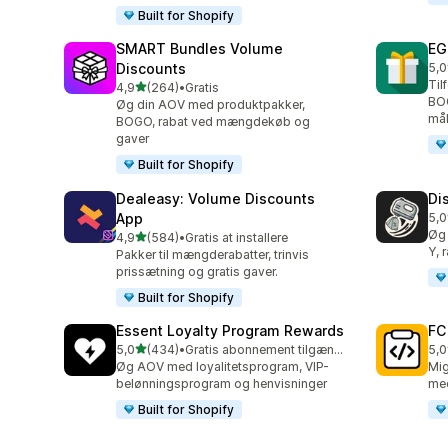
Built for Shopify
SMART Bundles Volume
EG
Discounts
5,0
100
Til
ud af 5 stjerner
4,9
(264)
•
Gratis
264 anmeldelser i alt
BO
Øg din AOV med produktpakker,
mål
BOGO, rabat ved mængdekøb og
gaver
Built for Shopify
Dealeasy: Volume Discounts
Di
App
5,0
228
Øg 
ud af 5 stjerner
4,9
(584)
•
Gratis at installere
584 anmeldelser i alt
Y, 
Pakker til mængderabatter, trinvis
prissætning og gratis gaver.
Built for Shopify
Essent Loyalty Program Rewards
FC
ud af 5 stjerner
5,0
(434)
•
Gratis abonnement tilgængeligt
5,0
434 anmeldelser i alt
89 
Øg AOV med loyalitetsprogram, VIP-
Mig
belønningsprogram og henvisninger
med
Built for Shopify