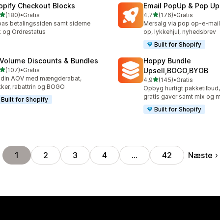
opify Checkout Blocks
Email PopUp & Pop Up
ud af 5 stjerner
ud af 5 stjerner
(180)
•
Gratis
4,7
(176)
•
Gratis
 anmeldelser i alt
176 anmeldelser i alt
pas betalingssiden samt siderne
Mersalg via pop op-e-mai
 og Ordrestatus
op, lykkehjul, nyhedsbrev
Built for Shopify
 Volume Discounts & Bundles
Hoppy Bundle
ud af 5 stjerner
(107)
•
Gratis
Upsell,BOGO,BYOB
 anmeldelser i alt
 din AOV med mængderabat,
ud af 5 stjerner
4,9
(145)
•
Gratis
145 anmeldelser i alt
ker, rabattrin og BOGO
Opbyg hurtigt pakketilbud, 
gratis gaver samt mix og 
Built for Shopify
Built for Shopify
Næste
1
2
3
4
…
42