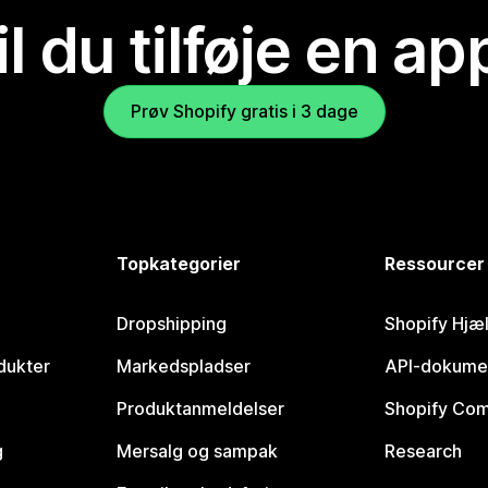
il du tilføje en ap
Prøv Shopify gratis i 3 dage
Topkategorier
Ressourcer
Dropshipping
Shopify Hjæ
dukter
Markedspladser
API-dokume
Produktanmeldelser
Shopify Co
g
Mersalg og sampak
Research