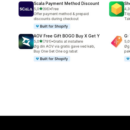
Scala Payment Method Discount
Sh
ud af 5 stjerner
5,0
(66)
•
Free
4,3
66 anmeldelser i alt
180
Offer payment method & prepaid
Til
discounts during checkout
Tak
Built for Shopify
AOV Free Gift BOGO Buy X Get Y
G:
ud af 5 stjerner
5,0
(791)
•
Gratis at installere
5,0
791 anmeldelser i alt
107
Øg din AOV via gratis gave ved køb,
Øg
Buy One Get One og rabat
pak
Built for Shopify