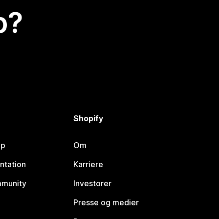
p?
Shopify
lp
Om
ntation
Karriere
mmunity
Investorer
Presse og medier