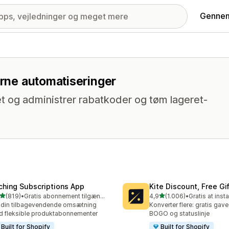
Gennem
erne automatiseringer
t og administrer rabatkoder og tøm lageret-
ching Subscriptions App
Kite Discount, Free G
ud af 5 stjerner
ud af 5 stjerner
(819)
•
Gratis abonnement tilgængeligt
4,9
(1.006)
•
Gratis at insta
 anmeldelser i alt
1006 anmeldelser i alt
din tilbagevendende omsætning
Konverter flere: gratis gave
 fleksible produktabonnementer
BOGO og statuslinje
Built for Shopify
Built for Shopify