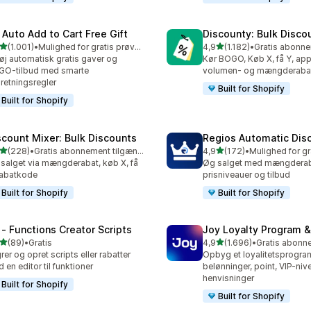
 Auto Add to Cart Free Gift
Discounty: Bulk Disco
ud af 5 stjerner
ud af 5 stjerner
(1.001)
•
Mulighed for gratis prøveperiode
4,9
(1.182)
•
1 anmeldelser i alt
1182 anmeldelser i alt
føj automatisk gratis gaver og
Kør BOGO, Køb X, få Y, app 
GO-tilbud med smarte
volumen- og mængderaba
retningsregler
Built for Shopify
Built for Shopify
scount Mixer: Bulk Discounts
Regios Automatic Dis
ud af 5 stjerner
ud af 5 stjerner
(228)
•
Gratis abonnement tilgængeligt
4,9
(172)
•
 anmeldelser i alt
172 anmeldelser i alt
salget via mængderabat, køb X, få
Øg salget med mængderaba
rabatkode
prisniveauer og tilbud
Built for Shopify
Built for Shopify
 ‑ Functions Creator Scripts
Joy Loyalty Program 
ud af 5 stjerner
ud af 5 stjerner
(89)
•
Gratis
4,9
(1.696)
•
anmeldelser i alt
1696 anmeldelser i alt
rer og opret scripts eller rabatter
Opbyg et loyalitetsprogr
 en editor til funktioner
belønninger, point, VIP-niv
henvisninger
Built for Shopify
Built for Shopify