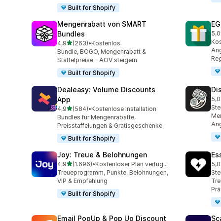
Built for Shopify
Mengenrabatt von SMART
EG
Bundles
5,0
100
Ko
von 5 Sternen
4,9
(263)
•
Kostenlos
263 Rezensionen insgesamt
Ang
Bundle, BOGO, Mengenrabatt &
Reg
Staffelpreise – AOV steigern
Built for Shopify
Dealeasy: Volume Discounts
Di
App
5,0
228
Ste
von 5 Sternen
4,9
(584)
•
Kostenlose Installation
584 Rezensionen insgesamt
Men
Bundles für Mengenrabatte,
An
Preisstaffelungen & Gratisgeschenke.
Built for Shopify
Joy: Treue & Belohnungen
Es
von 5 Sternen
4,9
(1.696)
•
Kostenloser Plan verfügbar
5,0
1696 Rezensionen insgesamt
434
Treueprogramm, Punkte, Belohnungen,
Ste
VIP & Empfehlung
Tre
Pr
Built for Shopify
Email PopUp & Pop Up Discount
Sc