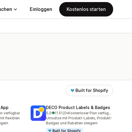
uchen
Einloggen
Kostenlos starten
Built for Shopify
 App
DECO Product Labels & Badges
von 5 Sternen
an verfügbar
5,0
(1.512)
•
Kostenloser Plan verfügbar
mt
1512 Rezensionen insgesamt
t flexiblen
Umsätze mit Produkt-Labels, Produkt-
igern
Badges und Rabatten steigern
Built for Shopify