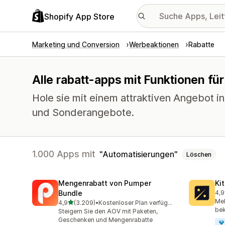
Shopify App Store
Marketing und Conversion
Werbeaktionen
Rabatte
Alle rabatt-apps mit Funktionen fü
Hole sie mit einem attraktiven Angebot i
und Sonderangebote.
1.000 Apps mit
Automatisierungen
Löschen
Mengenrabatt von Pumper
Ki
Bundle
4,9
101
Meh
von 5 Sternen
4,9
(3.209)
•
Kostenloser Plan verfügbar
3209 Rezensionen insgesamt
be
Steigern Sie den AOV mit Paketen,
Geschenken und Mengenrabatte