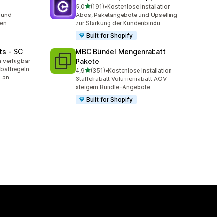
von 5 Sternen
5,0
(191)
•
Kostenlose Installation
mt
191 Rezensionen insgesamt
 und
Abos, Paketangebote und Upselling
sen
zur Stärkung der Kundenbindu
Built for Shopify
ts ‑ SC
MBC Bündel Mengenrabatt
n verfügbar
Pakete
t
battregeln
von 5 Sternen
4,9
(351)
•
Kostenlose Installation
351 Rezensionen insgesamt
n an
Staffelrabatt Volumenrabatt AOV
steigern Bundle-Angebote
Built for Shopify