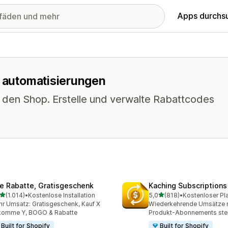
Apps durchs
r automatisierungen
n den Shop. Erstelle und verwalte Rabattcodes
te Rabatte, Gratisgeschenk
Kaching Subscriptions
von 5 Sternen
von 5 Sternen
(1.014)
•
Kostenlose Installation
5,0
(818)
•
Kostenloser Pl
4 Rezensionen insgesamt
818 Rezensionen insgesa
r Umsatz: Gratisgeschenk, Kauf X
Wiederkehrende Umsätze mi
komme Y, BOGO & Rabatte
Produkt-Abonnements ste
Built for Shopify
Built for Shopify