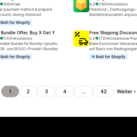
von 5 Sternen
von 5 Sternen
(66)
•
Free
4,3
(180)
•
Kostenlos
Rezensionen insgesamt
180 Rezensionen insgesa
er payment method & prepaid
Checkout-, Danksagungs-
counts during checkout
Bestellstatusseiten anpas
Built for Shopify
 Bundle Offer, Buy X Get Y
Free Shipping Discoun
von 5 Sternen
von 5 Sternen
(145)
•
Kostenlos
5,0
(72)
•
Kostenloser Pla
 Rezensionen insgesamt
72 Rezensionen insgesam
neller Builder für Bundle-Upsells,
Biete Kund:innen Versandra
OB- und BOGO-Produkt-Bundles
auf Basis von Bedingunge
Built for Shopify
Built for Shopify
Weiter
1
2
3
4
…
42