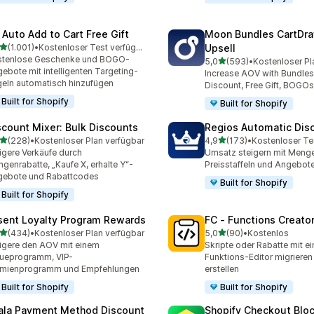
 Auto Add to Cart Free Gift
Moon Bundles CartDr
von 5 Sternen
(1.001)
•
Kostenloser Test verfügbar
Upsell
1 Rezensionen insgesamt
stenlose Geschenke und BOGO-
von 5 Sternen
5,0
(593)
•
Kostenloser Pl
593 Rezensionen insgesa
ebote mit intelligenten Targeting-
Increase AOV with Bundles
eln automatisch hinzufügen
Discount, Free Gift, BOGOs
Built for Shopify
Built for Shopify
scount Mixer: Bulk Discounts
Regios Automatic Dis
von 5 Sternen
von 5 Sternen
(228)
•
Kostenloser Plan verfügbar
4,9
(173)
•
Kostenloser Te
 Rezensionen insgesamt
173 Rezensionen insgesa
igere Verkäufe durch
Umsatz steigern mit Menge
genrabatte, „Kaufe X, erhalte Y“-
Preisstaffeln und Angebot
gebote und Rabattcodes
Built for Shopify
Built for Shopify
sent Loyalty Program Rewards
FC ‑ Functions Creator
von 5 Sternen
von 5 Sternen
(434)
•
Kostenloser Plan verfügbar
5,0
(90)
•
Kostenlos
 Rezensionen insgesamt
90 Rezensionen insgesam
igere den AOV mit einem
Skripte oder Rabatte mit e
ueprogramm, VIP-
Funktions-Editor migrieren
ämienprogramm und Empfehlungen
erstellen
Built for Shopify
Built for Shopify
ala Payment Method Discount
Shopify Checkout Blo