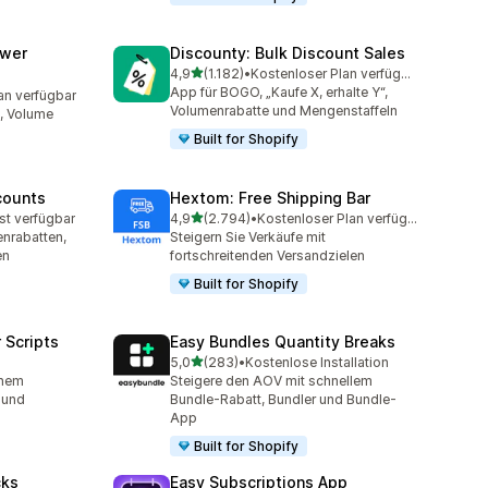
awer
Discounty: Bulk Discount Sales
von 5 Sternen
4,9
(1.182)
•
Kostenloser Plan verfügbar
1182 Rezensionen insgesamt
App für BOGO, „Kaufe X, erhalte Y“,
an verfügbar
mt
Volumenrabatte und Mengenstaffeln
, Volume
Built for Shopify
counts
Hextom: Free Shipping Bar
von 5 Sternen
st verfügbar
4,9
(2.794)
•
Kostenloser Plan verfügbar
mt
2794 Rezensionen insgesamt
nrabatten,
Steigern Sie Verkäufe mit
en
fortschreitenden Versandzielen
Built for Shopify
 Scripts
Easy Bundles Quantity Breaks
von 5 Sternen
5,0
(283)
•
Kostenlose Installation
t
283 Rezensionen insgesamt
inem
Steigere den AOV mit schnellem
 und
Bundle-Rabatt, Bundler und Bundle-
App
Built for Shopify
cks
Easy Subscriptions App