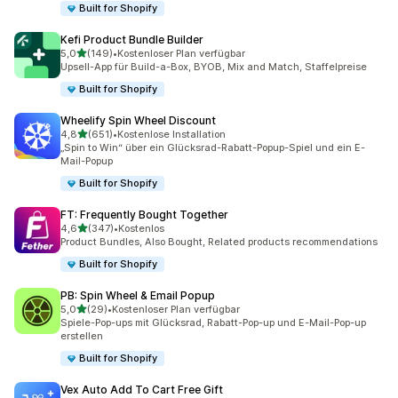
Built for Shopify
Kefi Product Bundle Builder
von 5 Sternen
5,0
(149)
•
Kostenloser Plan verfügbar
149 Rezensionen insgesamt
Upsell-App für Build-a-Box, BYOB, Mix and Match, Staffelpreise
Built for Shopify
Wheelify Spin Wheel Discount
von 5 Sternen
4,8
(651)
•
Kostenlose Installation
651 Rezensionen insgesamt
„Spin to Win“ über ein Glücksrad-Rabatt-Popup-Spiel und ein E-
Mail-Popup
Built for Shopify
FT: Frequently Bought Together
von 5 Sternen
4,6
(347)
•
Kostenlos
347 Rezensionen insgesamt
Product Bundles, Also Bought, Related products recommendations
Built for Shopify
PB: Spin Wheel & Email Popup
von 5 Sternen
5,0
(29)
•
Kostenloser Plan verfügbar
29 Rezensionen insgesamt
Spiele-Pop-ups mit Glücksrad, Rabatt-Pop-up und E-Mail-Pop-up
erstellen
Built for Shopify
Vex Auto Add To Cart Free Gift