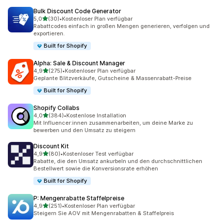
Bulk Discount Code Generator
von 5 Sternen
5,0
(30)
•
Kostenloser Plan verfügbar
30 Rezensionen insgesamt
Rabattcodes einfach in großen Mengen generieren, verfolgen und
exportieren.
Built for Shopify
Alpha: Sale & Discount Manager
von 5 Sternen
4,9
(275)
•
Kostenloser Plan verfügbar
275 Rezensionen insgesamt
Geplante Blitzverkäufe, Gutscheine & Massenrabatt-Preise
Built for Shopify
Shopify Collabs
von 5 Sternen
4,0
(384)
•
Kostenlose Installation
384 Rezensionen insgesamt
Mit Influencer:innen zusammenarbeiten, um deine Marke zu
bewerben und den Umsatz zu steigern
Discount Kit
von 5 Sternen
4,9
(80)
•
Kostenloser Test verfügbar
80 Rezensionen insgesamt
Rabatte, die den Umsatz ankurbeln und den durchschnittlichen
Bestellwert sowie die Konversionsrate erhöhen
Built for Shopify
P: Mengenrabatte Staffelpreise
von 5 Sternen
4,9
(251)
•
Kostenloser Plan verfügbar
251 Rezensionen insgesamt
Steigern Sie AOV mit Mengenrabatten & Staffelpreis