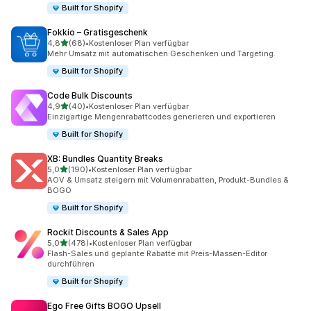
Built for Shopify
Fokkio – Gratisgeschenk
von 5 Sternen
4,8
(68)
•
Kostenloser Plan verfügbar
68 Rezensionen insgesamt
Mehr Umsatz mit automatischen Geschenken und Targeting.
Built for Shopify
Code Bulk Discounts
von 5 Sternen
4,9
(40)
•
Kostenloser Plan verfügbar
40 Rezensionen insgesamt
Einzigartige Mengenrabattcodes generieren und exportieren
Built for Shopify
XB: Bundles Quantity Breaks
von 5 Sternen
5,0
(190)
•
Kostenloser Plan verfügbar
190 Rezensionen insgesamt
AOV & Umsatz steigern mit Volumenrabatten, Produkt-Bundles &
BOGO
Built for Shopify
Rockit Discounts & Sales App
von 5 Sternen
5,0
(478)
•
Kostenloser Plan verfügbar
478 Rezensionen insgesamt
Flash-Sales und geplante Rabatte mit Preis-Massen-Editor
durchführen
Built for Shopify
Ego Free Gifts BOGO Upsell