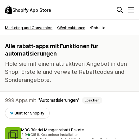
Shopify App Store
Marketing und Conversion
Werbeaktionen
Rabatte
Alle rabatt-apps mit Funktionen für
automatisierungen
Hole sie mit einem attraktiven Angebot in den
Shop. Erstelle und verwalte Rabattcodes und
Sonderangebote.
999 Apps mit
Automatisierungen
Löschen
Built for Shopify
MBC Bündel Mengenrabatt Pakete
von 5 Sternen
4,9
(351)
•
Kostenlose Installation
351 Rezensionen insgesamt