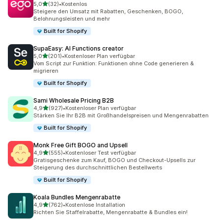
von 5 Sternen
5,0
(32)
•
Kostenlos
32 Rezensionen insgesamt
Steigere den Umsatz mit Rabatten, Geschenken, BOGO,
Belohnungsleisten und mehr
Built for Shopify
SupaEasy: AI Functions creator
von 5 Sternen
5,0
(201)
•
Kostenloser Plan verfügbar
201 Rezensionen insgesamt
Vom Script zur Funktion: Funktionen ohne Code generieren &
migrieren
Built for Shopify
Sami Wholesale Pricing B2B
von 5 Sternen
4,9
(927)
•
Kostenloser Plan verfügbar
927 Rezensionen insgesamt
Stärken Sie Ihr B2B mit Großhandelspreisen und Mengenrabatten
Built for Shopify
Monk Free Gift BOGO and Upsell
von 5 Sternen
4,9
(555)
•
Kostenloser Test verfügbar
555 Rezensionen insgesamt
Gratisgeschenke zum Kauf, BOGO und Checkout-Upsells zur
Steigerung des durchschnittlichen Bestellwerts
Built for Shopify
Koala Bundles Mengenrabatte
von 5 Sternen
4,9
(762)
•
Kostenlose Installation
762 Rezensionen insgesamt
Richten Sie Staffelrabatte, Mengenrabatte & Bundles ein!