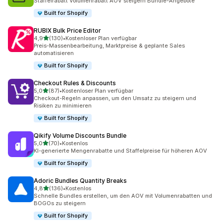
Staffelrabatt Volumenrabatt AOV steigern Bundle-Angebote
Built for Shopify
RUBIX Bulk Price Editor
von 5 Sternen
4,9
(130)
•
Kostenloser Plan verfügbar
130 Rezensionen insgesamt
Preis-Massenbearbeitung, Marktpreise & geplante Sales
automatisieren
Built for Shopify
Checkout Rules & Discounts
von 5 Sternen
5,0
(87)
•
Kostenloser Plan verfügbar
87 Rezensionen insgesamt
Checkout-Regeln anpassen, um den Umsatz zu steigern und
Risiken zu minimieren
Built for Shopify
Qikify Volume Discounts Bundle
von 5 Sternen
5,0
(70)
•
Kostenlos
70 Rezensionen insgesamt
KI-generierte Mengenrabatte und Staffelpreise für höheren AOV
Built for Shopify
Adoric Bundles Quantity Breaks
von 5 Sternen
4,8
(136)
•
Kostenlos
136 Rezensionen insgesamt
Schnelle Bundles erstellen, um den AOV mit Volumenrabatten und
BOGOs zu steigern
Built for Shopify