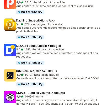
étoile(s) sur 5
4,9
(3 216)
•
Forfait gratuit disponible
3216 avis au total
Augmentez l’AOV avec bundles, cadeaux et remises volume
Built for Shopify
Kaching Subscriptions App
étoile(s) sur 5
5,0
(822)
•
Forfait gratuit disponible
822 avis au total
Augmentez vos revenus récurrents grâce à des abonnements de
produits flexibles
Built for Shopify
DECO Product Labels & Badges
étoile(s) sur 5
5,0
(1 515)
•
Forfait gratuit disponible
1515 avis au total
Augmentez vos ventes avec des étiquettes, des badges et des
réductions.
Built for Shopify
Kite Remises, Cadeau, BOGO
étoile(s) sur 5
4,9
(1 019)
•
Installation gratuite
1019 avis au total
Convertissez plus : cadeau offert, achetez X obtenez Y et BOGO
Built for Shopify
SMART Bundles Volume Discounts
étoile(s) sur 5
4,9
(266)
•
Gratuite
266 avis au total
Augmentez le panier moyen avec des ensembles de produits, 1
acheté = 1 offert, des réductions sur la quantité et des cadeaux