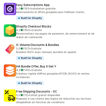
Easy Subscriptions App
étoile(s) sur 5
5,0
(191)
•
Installation gratuite
191 avis au total
Abonnements et offres groupées pour fidéliser clients
Built for Shopify
Shopify Checkout Blocks
étoile(s) sur 5
4,3
(180)
•
Gratuite
180 avis au total
Personnalisez vos pages de paiement, de remerciement et de
statut de commande
G: Volume Discounts & Bundles
étoile(s) sur 5
5,0
(107)
•
Gratuite
107 avis au total
Boostez l’AOV avec remises, bundles et upsells
Built for Shopify
HA Bundle Offer, Buy X Get Y
étoile(s) sur 5
4,9
(145)
•
Gratuite
145 avis au total
Créateur rapide d’offres groupées BYOB, BOGO et ventes
incitatives
Built for Shopify
Free Shipping Discounts ‑ SC
étoile(s) sur 5
5,0
(72)
•
Forfait gratuit disponible
72 avis au total
Proposez à vos clients des règles de réduction sur les frais
d’expédition en fonction de conditions