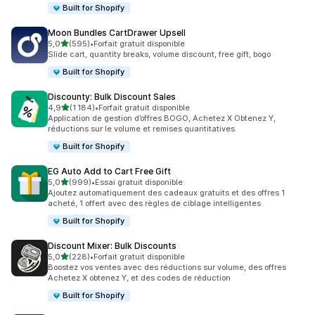
Built for Shopify
Moon Bundles CartDrawer Upsell
étoile(s) sur 5
5,0
(595)
•
Forfait gratuit disponible
595 avis au total
Slide cart, quantity breaks, volume discount, free gift, bogo
Built for Shopify
Discounty: Bulk Discount Sales
étoile(s) sur 5
4,9
(1 184)
•
Forfait gratuit disponible
1184 avis au total
Application de gestion d’offres BOGO, Achetez X Obtenez Y,
réductions sur le volume et remises quantitatives
Built for Shopify
EG Auto Add to Cart Free Gift
étoile(s) sur 5
5,0
(999)
•
Essai gratuit disponible
999 avis au total
Ajoutez automatiquement des cadeaux gratuits et des offres 1
acheté, 1 offert avec des règles de ciblage intelligentes
Built for Shopify
Discount Mixer: Bulk Discounts
étoile(s) sur 5
5,0
(228)
•
Forfait gratuit disponible
228 avis au total
Boostez vos ventes avec des réductions sur volume, des offres
Achetez X obtenez Y, et des codes de réduction
Built for Shopify