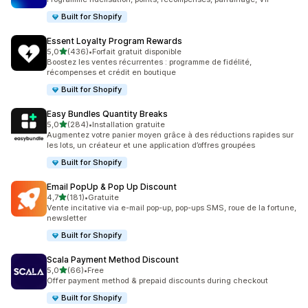
Built for Shopify
Essent Loyalty Program Rewards
étoile(s) sur 5
5,0
(436)
•
Forfait gratuit disponible
436 avis au total
Boostez les ventes récurrentes : programme de fidélité,
récompenses et crédit en boutique
Built for Shopify
Easy Bundles Quantity Breaks
étoile(s) sur 5
5,0
(284)
•
Installation gratuite
284 avis au total
Augmentez votre panier moyen grâce à des réductions rapides sur
les lots, un créateur et une application d’offres groupées
Built for Shopify
Email PopUp & Pop Up Discount
étoile(s) sur 5
4,7
(181)
•
Gratuite
181 avis au total
Vente incitative via e-mail pop-up, pop-ups SMS, roue de la fortune,
newsletter
Built for Shopify
Scala Payment Method Discount
étoile(s) sur 5
5,0
(66)
•
Free
66 avis au total
Offer payment method & prepaid discounts during checkout
Built for Shopify