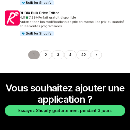
Built for Shopify
RUBIX Bulk Price Editor
étoile(s) sur 5
4,9
(129)
•
Forfait gratuit disponible
129 avis au total
Automatisez les modifications de prix en masse, les prix du marché
et les ventes programmées
Built for Shopify
1
2
3
4
42
Vous souhaitez ajouter une
application ?
Essayez Shopify gratuitement pendant 3 jours