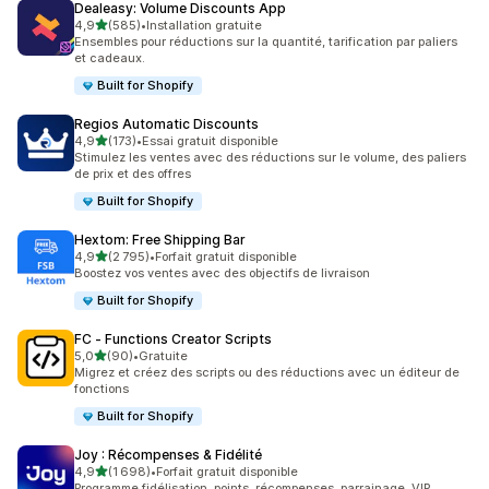
Dealeasy: Volume Discounts App
étoile(s) sur 5
4,9
(585)
•
Installation gratuite
585 avis au total
Ensembles pour réductions sur la quantité, tarification par paliers
et cadeaux.
Built for Shopify
Regios Automatic Discounts
étoile(s) sur 5
4,9
(173)
•
Essai gratuit disponible
173 avis au total
Stimulez les ventes avec des réductions sur le volume, des paliers
de prix et des offres
Built for Shopify
Hextom: Free Shipping Bar
étoile(s) sur 5
4,9
(2 795)
•
Forfait gratuit disponible
2795 avis au total
Boostez vos ventes avec des objectifs de livraison
Built for Shopify
FC ‑ Functions Creator Scripts
étoile(s) sur 5
5,0
(90)
•
Gratuite
90 avis au total
Migrez et créez des scripts ou des réductions avec un éditeur de
fonctions
Built for Shopify
Joy : Récompenses & Fidélité
étoile(s) sur 5
4,9
(1 698)
•
Forfait gratuit disponible
1698 avis au total
Programme fidélisation, points, récompenses, parrainage, VIP