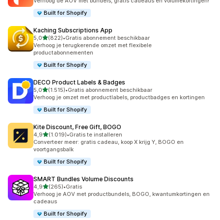
Verhoog de AOV met bundels, gratis cadeaus en volumekortingen!
Built for Shopify
Kaching Subscriptions App
van 5 sterren
5,0
(822)
•
Gratis abonnement beschikbaar
822 recensies in totaal
Verhoog je terugkerende omzet met flexibele
productabonnementen
Built for Shopify
DECO Product Labels & Badges
van 5 sterren
5,0
(1.515)
•
Gratis abonnement beschikbaar
1515 recensies in totaal
Verhoog je omzet met productlabels, productbadges en kortingen
Built for Shopify
Kite Discount, Free Gift, BOGO
van 5 sterren
4,9
(1.019)
•
Gratis te installeren
1019 recensies in totaal
Converteer meer: gratis cadeau, koop X krijg Y, BOGO en
voortgangsbalk
Built for Shopify
SMART Bundles Volume Discounts
van 5 sterren
4,9
(265)
•
Gratis
265 recensies in totaal
Verhoog je AOV met productbundels, BOGO, kwantumkortingen en
cadeaus
Built for Shopify