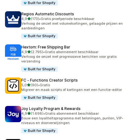
Built for Shopify
Regios Automatic Discounts
van 5 sterren
4,9
(173)
•
Gratis proefperiode beschikbaar
173 recensies in totaal
Verhoog de omzet met volumekortingen, gelaagde prijzen en
aanbiedingen
Built for Shopify
Hextom: Free Shipping Bar
van 5 sterren
4,9
(2.795)
•
Gratis abonnement beschikbaar
2795 recensies in totaal
Verhoog de omzet met progressieve berichten voor gratis
verzending
Built for Shopify
FC ‑ Functions Creator Scripts
van 5 sterren
5,0
(90)
•
Gratis
90 recensies in totaal
Migreer en maak scripts of kortingen met een functie-editor
Built for Shopify
Joy Loyalty Program & Rewards
van 5 sterren
4,9
(1.698)
•
Gratis abonnement beschikbaar
1698 recensies in totaal
Bouw een loyaliteitsprogramma met beloningen, punten, VIP-
niveaus en doorverwijzingen
Built for Shopify