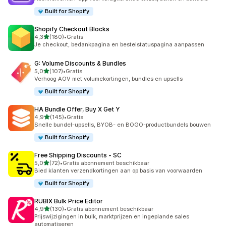
Built for Shopify
Shopify Checkout Blocks
van 5 sterren
4,3
(180)
•
Gratis
180 recensies in totaal
Je checkout, bedankpagina en bestelstatuspagina aanpassen
G: Volume Discounts & Bundles
van 5 sterren
5,0
(107)
•
Gratis
107 recensies in totaal
Verhoog AOV met volumekortingen, bundles en upsells
Built for Shopify
HA Bundle Offer, Buy X Get Y
van 5 sterren
4,9
(145)
•
Gratis
145 recensies in totaal
Snelle bundel-upsells, BYOB- en BOGO-productbundels bouwen
Built for Shopify
Free Shipping Discounts ‑ SC
van 5 sterren
5,0
(72)
•
Gratis abonnement beschikbaar
72 recensies in totaal
Bied klanten verzendkortingen aan op basis van voorwaarden
Built for Shopify
RUBIX Bulk Price Editor
van 5 sterren
4,9
(130)
•
Gratis abonnement beschikbaar
130 recensies in totaal
Prijswijzigingen in bulk, marktprijzen en ingeplande sales
automatiseren