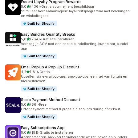
Essent Loyalty Program Rewards
van 5 sterren
5,0
(436)
•
Gratis abonnement beschikbaar
436 recensies in totaal
Stimuleer herhaalaankopen: loyaliteitsprogramma met beloningen
en winkeltegoed
Built for Shopify
Easy Bundles Quantity Breaks
van 5 sterren
5,0
(284)
•
Gratis te installeren
284 recensies in totaal
Verhoog je AOV met een snelle bundelkorting, bundelaar, bundel-
app
Built for Shopify
Email PopUp & Pop Up Discount
van 5 sterren
4,7
(181)
•
Gratis
181 recensies in totaal
Upsellen via e-mailpop-ups, sms-pop-ups, een rad van fortuin en
nieuwsbrieven
Built for Shopify
Scala Payment Method Discount
van 5 sterren
5,0
(66)
•
Free
66 recensies in totaal
Offer payment method & prepaid discounts during checkout
Built for Shopify
Easy Subscriptions App
van 5 sterren
5,0
(191)
•
Gratis te installeren
191 recensies in totaal
Abonnementen-app voor terugkerende omzet, boxen en bundels