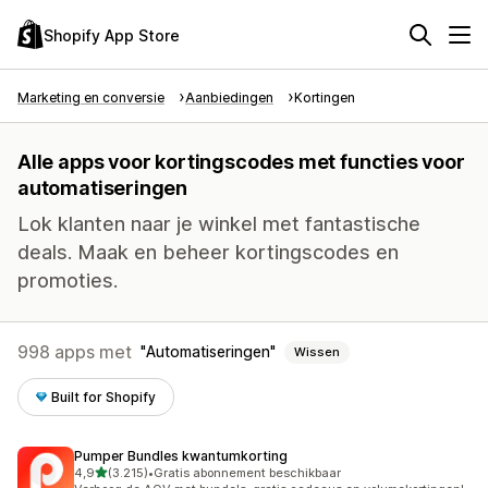
Shopify App Store
Marketing en conversie
Aanbiedingen
Kortingen
Alle apps voor kortingscodes met functies voor
automatiseringen
Lok klanten naar je winkel met fantastische
deals. Maak en beheer kortingscodes en
promoties.
998 apps met
Automatiseringen
Wissen
Built for Shopify
Pumper Bundles kwantumkorting
van 5 sterren
4,9
(3.215)
•
Gratis abonnement beschikbaar
3215 recensies in totaal