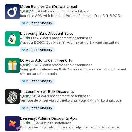
Moon Bundles CartDrawer Upsell
van 5 sterren
5,0
(595)
•
Gratis abonnement beschikbaar
595 recensies in totaal
Increase AOV with Bundles, Volume Discount, Free Gift, BOGOs
Built for Shopify
Discounty: Bulk Discount Sales
van 5 sterren
4,9
(1.184)
•
Gratis abonnement beschikbaar
1184 recensies in totaal
App voor BOGO, Buy X get Y, volumekorting & kwantumstaffels
Built for Shopify
EG Auto Add to Cart Free Gift
van 5 sterren
5,0
(1.001)
•
Gratis proefperiode beschikbaar
1001 recensies in totaal
Voeg gratis cadeaus en BOGO-aanbiedingen automatisch toe met
slimme targetingregels
Built for Shopify
Discount Mixer: Bulk Discounts
van 5 sterren
5,0
(228)
•
Gratis abonnement beschikbaar
228 recensies in totaal
Verhoog de omzet via volumekorting, koop X krijg Y, kortingscode
Built for Shopify
Dealeasy: Volume Discounts App
van 5 sterren
4,9
(585)
•
Gratis te installeren
585 recensies in totaal
Bundels voor staffelkortingen, staffelprijzen en gratis cadeaus.