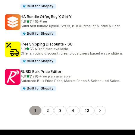
Built for Shopify
HA Bundle Offer, Buy X Get Y
5 yıldız üzerinden
4,9
(145)
•
Free
toplam 145 değerlendirme
Build fast bundle upsell, BYOB, BOGO product bundle builder
Built for Shopify
Free Shipping Discounts ‑ SC
5 yıldız üzerinden
5,0
(72)
•
Free plan available
toplam 72 değerlendirme
Offer shipping discount rules to customers based on conditions
Built for Shopify
RUBIX Bulk Price Editor
5 yıldız üzerinden
4,9
(129)
•
Free plan available
toplam 129 değerlendirme
Automate Bulk Price Edits, Market Prices & Scheduled Sales
Built for Shopify
1
2
3
4
42