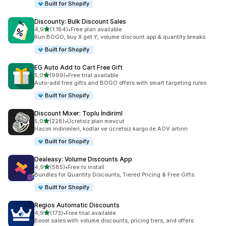
Built for Shopify
Discounty: Bulk Discount Sales
5 yıldız üzerinden
4,9
(1.184)
•
Free plan available
toplam 1184 değerlendirme
Run BOGO, buy X get Y, volume discount app & quantity breaks
Built for Shopify
EG Auto Add to Cart Free Gift
5 yıldız üzerinden
5,0
(999)
•
Free trial available
toplam 999 değerlendirme
Auto-add free gifts and BOGO offers with smart targeting rules
Built for Shopify
Discount Mixer: Toplu İndiriml
5 yıldız üzerinden
5,0
(228)
•
Ücretsiz plan mevcut
toplam 228 değerlendirme
Hacim indirimleri, kodlar ve ücretsiz kargo ile AOV artırın
Built for Shopify
Dealeasy: Volume Discounts App
5 yıldız üzerinden
4,9
(585)
•
Free to install
toplam 585 değerlendirme
Bundles for Quantity Discounts, Tiered Pricing & Free Gifts.
Built for Shopify
Regios Automatic Discounts
5 yıldız üzerinden
4,9
(173)
•
Free trial available
toplam 173 değerlendirme
Boost sales with volume discounts, pricing tiers, and offers