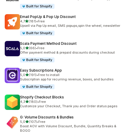
Built for Shopify
Email PopUp & Pop Up Discount
5 yıldız üzerinden
4,7
(181)
•
Free
toplam 181 değerlendirme
Upsell via Pop Up email, SMS popups,spin the wheel, newsletter
Built for Shopify
Scala Payment Method Discount
5 yıldız üzerinden
5,0
(66)
•
Free
toplam 66 değerlendirme
Offer payment method & prepaid discounts during checkout
Built for Shopify
Easy Subscriptions App
5 yıldız üzerinden
5,0
(191)
•
Free to install
toplam 191 değerlendirme
Subscription app for recurring revenue, boxes, and bundles
Built for Shopify
Shopify Checkout Blocks
5 yıldız üzerinden
4,3
(180)
•
Free
toplam 180 değerlendirme
Customize your Checkout, Thank you and Order status pages
G: Volume Discounts & Bundles
5 yıldız üzerinden
5,0
(107)
•
Free
toplam 107 değerlendirme
Boost AOV with Volume Discount, Bundle, Quantity Breaks &
BOGO