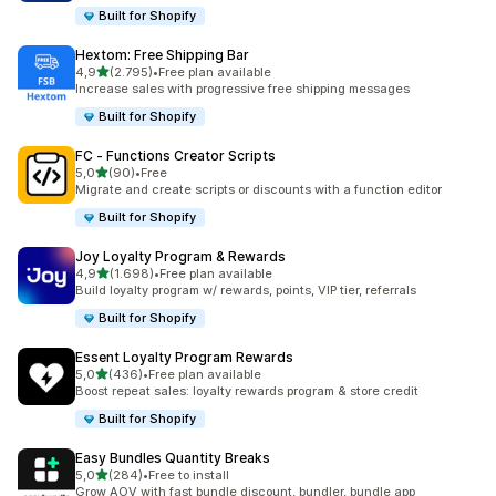
Built for Shopify
Hextom: Free Shipping Bar
5 yıldız üzerinden
4,9
(2.795)
•
Free plan available
toplam 2795 değerlendirme
Increase sales with progressive free shipping messages
Built for Shopify
FC ‑ Functions Creator Scripts
5 yıldız üzerinden
5,0
(90)
•
Free
toplam 90 değerlendirme
Migrate and create scripts or discounts with a function editor
Built for Shopify
Joy Loyalty Program & Rewards
5 yıldız üzerinden
4,9
(1.698)
•
Free plan available
toplam 1698 değerlendirme
Build loyalty program w/ rewards, points, VIP tier, referrals
Built for Shopify
Essent Loyalty Program Rewards
5 yıldız üzerinden
5,0
(436)
•
Free plan available
toplam 436 değerlendirme
Boost repeat sales: loyalty rewards program & store credit
Built for Shopify
Easy Bundles Quantity Breaks
5 yıldız üzerinden
5,0
(284)
•
Free to install
toplam 284 değerlendirme
Grow AOV with fast bundle discount, bundler, bundle app