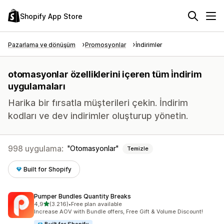
Shopify App Store
Pazarlama ve dönüşüm
Promosyonlar
İndirimler
otomasyonlar özelliklerini içeren tüm i̇ndirim
uygulamaları
Harika bir fırsatla müşterileri çekin. İndirim
kodları ve dev indirimler oluşturup yönetin.
998 uygulama:
Otomasyonlar
Temizle
Built for Shopify
Pumper Bundles Quantity Breaks
5 yıldız üzerinden
4,9
(3.216)
•
Free plan available
toplam 3216 değerlendirme
Increase AOV with Bundle offers, Free Gift & Volume Discount!