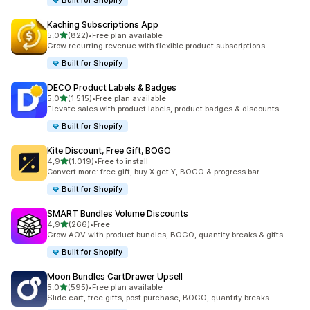
Built for Shopify
Kaching Subscriptions App
5 yıldız üzerinden
5,0
(822)
•
Free plan available
toplam 822 değerlendirme
Grow recurring revenue with flexible product subscriptions
Built for Shopify
DECO Product Labels & Badges
5 yıldız üzerinden
5,0
(1.515)
•
Free plan available
toplam 1515 değerlendirme
Elevate sales with product labels, product badges & discounts
Built for Shopify
Kite Discount, Free Gift, BOGO
5 yıldız üzerinden
4,9
(1.019)
•
Free to install
toplam 1019 değerlendirme
Convert more: free gift, buy X get Y, BOGO & progress bar
Built for Shopify
SMART Bundles Volume Discounts
5 yıldız üzerinden
4,9
(266)
•
Free
toplam 266 değerlendirme
Grow AOV with product bundles, BOGO, quantity breaks & gifts
Built for Shopify
Moon Bundles CartDrawer Upsell
5 yıldız üzerinden
5,0
(595)
•
Free plan available
toplam 595 değerlendirme
Slide cart, free gifts, post purchase, BOGO, quantity breaks