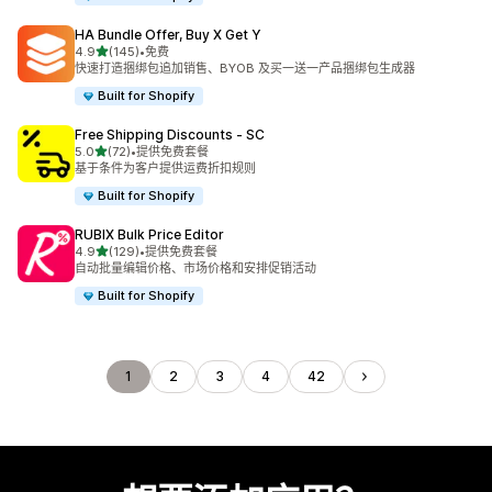
HA Bundle Offer, Buy X Get Y
星（满分 5 星）
4.9
(145)
•
免费
总共 145 条评论
快速打造捆绑包追加销售、BYOB 及买一送一产品捆绑包生成器
Built for Shopify
Free Shipping Discounts ‑ SC
星（满分 5 星）
5.0
(72)
•
提供免费套餐
总共 72 条评论
基于条件为客户提供运费折扣规则
Built for Shopify
RUBIX Bulk Price Editor
星（满分 5 星）
4.9
(129)
•
提供免费套餐
总共 129 条评论
自动批量编辑价格、市场价格和安排促销活动
Built for Shopify
1
2
3
4
42