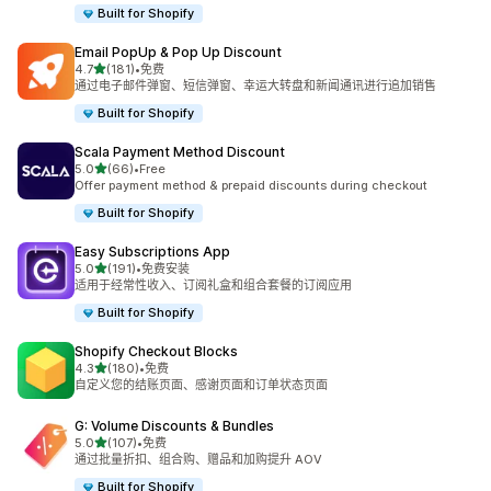
Built for Shopify
Email PopUp & Pop Up Discount
星（满分 5 星）
4.7
(181)
•
免费
总共 181 条评论
通过电子邮件弹窗、短信弹窗、幸运大转盘和新闻通讯进行追加销售
Built for Shopify
Scala Payment Method Discount
星（满分 5 星）
5.0
(66)
•
Free
总共 66 条评论
Offer payment method & prepaid discounts during checkout
Built for Shopify
Easy Subscriptions App
星（满分 5 星）
5.0
(191)
•
免费安装
总共 191 条评论
适用于经常性收入、订阅礼盒和组合套餐的订阅应用
Built for Shopify
Shopify Checkout Blocks
星（满分 5 星）
4.3
(180)
•
免费
总共 180 条评论
自定义您的结账页面、感谢页面和订单状态页面
G: Volume Discounts & Bundles
星（满分 5 星）
5.0
(107)
•
免费
总共 107 条评论
通过批量折扣、组合购、赠品和加购提升 AOV
Built for Shopify