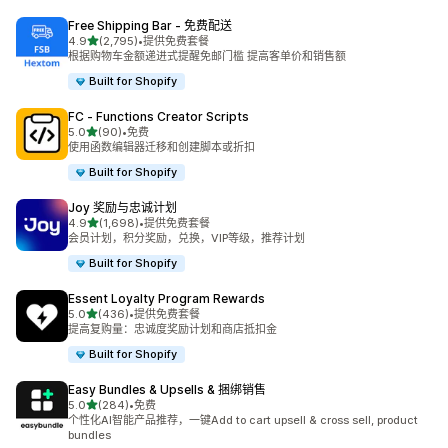
Free Shipping Bar ‑ 免费配送
星（满分 5 星）
4.9
(2,795)
•
提供免费套餐
总共 2795 条评论
根据购物车金额递进式提醒免邮门槛 提高客单价和销售额
Built for Shopify
FC ‑ Functions Creator Scripts
星（满分 5 星）
5.0
(90)
•
免费
总共 90 条评论
使用函数编辑器迁移和创建脚本或折扣
Built for Shopify
Joy 奖励与忠诚计划
星（满分 5 星）
4.9
(1,698)
•
提供免费套餐
总共 1698 条评论
会员计划，积分奖励，兑换，VIP等级，推荐计划
Built for Shopify
Essent Loyalty Program Rewards
星（满分 5 星）
5.0
(436)
•
提供免费套餐
总共 436 条评论
提高复购量：忠诚度奖励计划和商店抵扣金
Built for Shopify
Easy Bundles & Upsells & 捆绑销售
星（满分 5 星）
5.0
(284)
•
免费
总共 284 条评论
个性化AI智能产品推荐，一键Add to cart upsell & cross sell, product
bundles