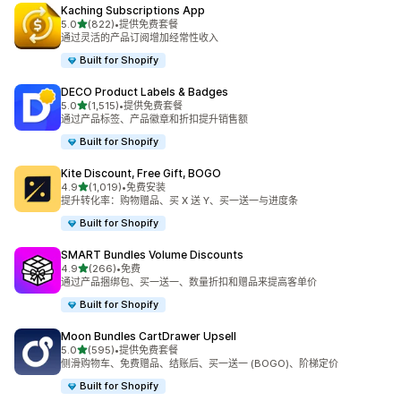
Kaching Subscriptions App
星（满分 5 星）
5.0
(822)
•
提供免费套餐
总共 822 条评论
通过灵活的产品订阅增加经常性收入
Built for Shopify
DECO Product Labels & Badges
星（满分 5 星）
5.0
(1,515)
•
提供免费套餐
总共 1515 条评论
通过产品标签、产品徽章和折扣提升销售额
Built for Shopify
Kite Discount, Free Gift, BOGO
星（满分 5 星）
4.9
(1,019)
•
免费安装
总共 1019 条评论
提升转化率：购物赠品、买 X 送 Y、买一送一与进度条
Built for Shopify
SMART Bundles Volume Discounts
星（满分 5 星）
4.9
(266)
•
免费
总共 266 条评论
通过产品捆绑包、买一送一、数量折扣和赠品来提高客单价
Built for Shopify
Moon Bundles CartDrawer Upsell
星（满分 5 星）
5.0
(595)
•
提供免费套餐
总共 595 条评论
侧滑购物车、免费赠品、结账后、买一送一 (BOGO)、阶梯定价
Built for Shopify