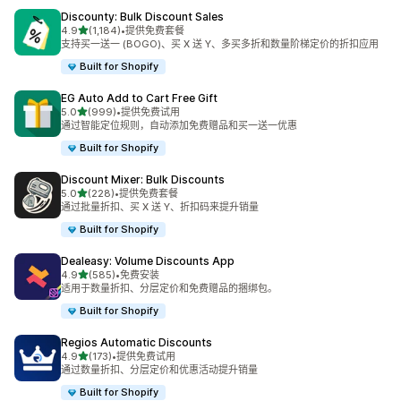
Discounty: Bulk Discount Sales
星（满分 5 星）
4.9
(1,184)
•
提供免费套餐
总共 1184 条评论
支持买一送一 (BOGO)、买 X 送 Y、多买多折和数量阶梯定价的折扣应用
Built for Shopify
EG Auto Add to Cart Free Gift
星（满分 5 星）
5.0
(999)
•
提供免费试用
总共 999 条评论
通过智能定位规则，自动添加免费赠品和买一送一优惠
Built for Shopify
Discount Mixer: Bulk Discounts
星（满分 5 星）
5.0
(228)
•
提供免费套餐
总共 228 条评论
通过批量折扣、买 X 送 Y、折扣码来提升销量
Built for Shopify
Dealeasy: Volume Discounts App
星（满分 5 星）
4.9
(585)
•
免费安装
总共 585 条评论
适用于数量折扣、分层定价和免费赠品的捆绑包。
Built for Shopify
Regios Automatic Discounts
星（满分 5 星）
4.9
(173)
•
提供免费试用
总共 173 条评论
通过数量折扣、分层定价和优惠活动提升销量
Built for Shopify