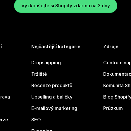
Vyzkoušejte si Shopify zdarma na 3 dny
í
Nejčastější kategorie
Zdroje
Dropshipping
Centrum náp
Tržiště
Dokumentace
Recenze produktů
Komunita Sh
rava
Upselling a balíčky
Blog Shopif
E-mailový marketing
Průzkum
erze
SEO