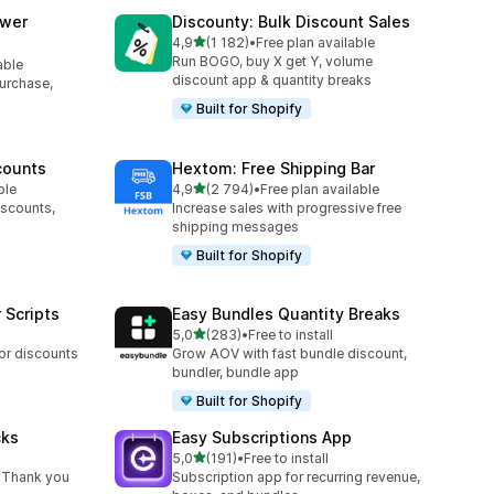
awer
Discounty: Bulk Discount Sales
z 5 hvězd
4,9
(1 182)
•
Free plan available
Celkový počet recenzí: 1182
Run BOGO, buy X get Y, volume
able
3
discount app & quantity breaks
purchase,
Built for Shopify
counts
Hextom: Free Shipping Bar
z 5 hvězd
ble
4,9
(2 794)
•
Free plan available
3
Celkový počet recenzí: 2794
iscounts,
Increase sales with progressive free
shipping messages
Built for Shopify
 Scripts
Easy Bundles Quantity Breaks
z 5 hvězd
5,0
(283)
•
Free to install
Celkový počet recenzí: 283
 or discounts
Grow AOV with fast bundle discount,
bundler, bundle app
Built for Shopify
cks
Easy Subscriptions App
z 5 hvězd
5,0
(191)
•
Free to install
0
Celkový počet recenzí: 191
 Thank you
Subscription app for recurring revenue,