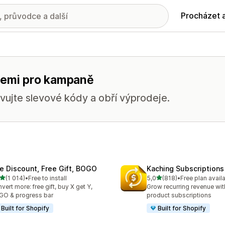
Procházet 
kcemi pro kampaně
avujte slevové kódy a obří výprodeje.
te Discount, Free Gift, BOGO
Kaching Subscriptions
z 5 hvězd
z 5 hvězd
(1 014)
•
Free to install
5,0
(818)
•
Free plan avail
kový počet recenzí: 1014
Celkový počet recenzí: 81
vert more: free gift, buy X get Y,
Grow recurring revenue with
O & progress bar
product subscriptions
Built for Shopify
Built for Shopify