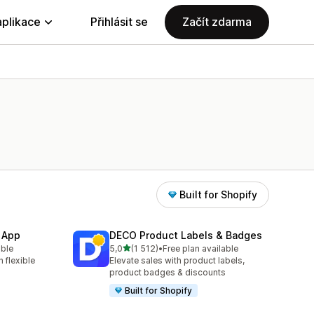
aplikace
Přihlásit se
Začít zdarma
Built for Shopify
 App
DECO Product Labels & Badges
z 5 hvězd
able
5,0
(1 512)
•
Free plan available
8
Celkový počet recenzí: 1512
 flexible
Elevate sales with product labels,
product badges & discounts
Built for Shopify