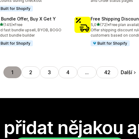
counts during checkout
and Order status pages
Built for Shopify
 Bundle Offer, Buy X Get Y
Free Shipping Discoun
z 5 hvězd
z 5 hvězd
(145)
•
Free
5,0
(72)
•
Free plan availa
kový počet recenzí: 145
Celkový počet recenzí: 72
ld fast bundle upsell, BYOB, BOGO
Offer shipping discount rul
duct bundle builder
customers based on condi
Built for Shopify
Built for Shopify
Další
1
2
3
4
…
42
přidat nějakou a