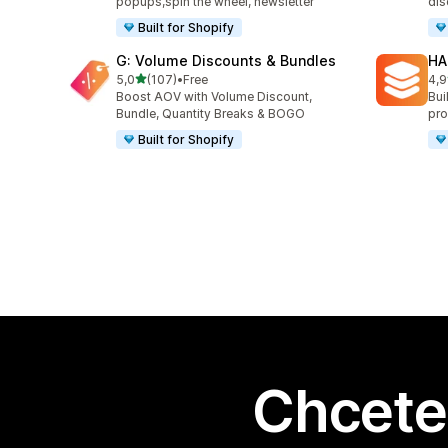
popups,spin the wheel, newsletter
dis
Built for Shopify
G: Volume Discounts & Bundles
HA
z 5 hvězd
5,0
(107)
•
Free
4,9
Celkový počet recenzí: 107
Cel
Boost AOV with Volume Discount,
Bui
Bundle, Quantity Breaks & BOGO
pro
Built for Shopify
Chcete 