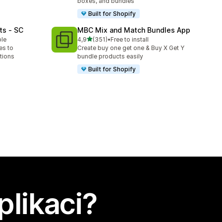
boxes, and bundles
Built for Shopify
ts ‑ SC
MBC Mix and Match Bundles App
z 5 hvězd
ble
4,9
(351)
•
Free to install
Celkový počet recenzí: 351
es to
Create buy one get one & Buy X Get Y
tions
bundle products easily
Built for Shopify
plikaci?