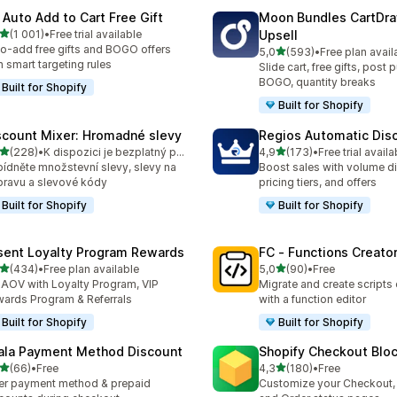
 Auto Add to Cart Free Gift
Moon Bundles CartDr
z 5 hvězd
(1 001)
•
Free trial available
Upsell
kový počet recenzí: 1001
o-add free gifts and BOGO offers
z 5 hvězd
5,0
(593)
•
Free plan avail
Celkový počet recenzí: 59
h smart targeting rules
Slide cart, free gifts, post 
BOGO, quantity breaks
Built for Shopify
Built for Shopify
scount Mixer: Hromadné slevy
Regios Automatic Dis
z 5 hvězd
z 5 hvězd
(228)
•
K dispozici je bezplatný plán
4,9
(173)
•
Free trial availa
kový počet recenzí: 228
Celkový počet recenzí: 17
ídněte množstevní slevy, slevy na
Boost sales with volume d
ravu a slevové kódy
pricing tiers, and offers
Built for Shopify
Built for Shopify
sent Loyalty Program Rewards
FC ‑ Functions Creator
z 5 hvězd
z 5 hvězd
(434)
•
Free plan available
5,0
(90)
•
Free
kový počet recenzí: 434
Celkový počet recenzí: 90
t AOV with Loyalty Program, VIP
Migrate and create scripts
ards Program & Referrals
with a function editor
Built for Shopify
Built for Shopify
ala Payment Method Discount
Shopify Checkout Blo
z 5 hvězd
z 5 hvězd
(66)
•
Free
4,3
(180)
•
Free
kový počet recenzí: 66
Celkový počet recenzí: 18
er payment method & prepaid
Customize your Checkout,