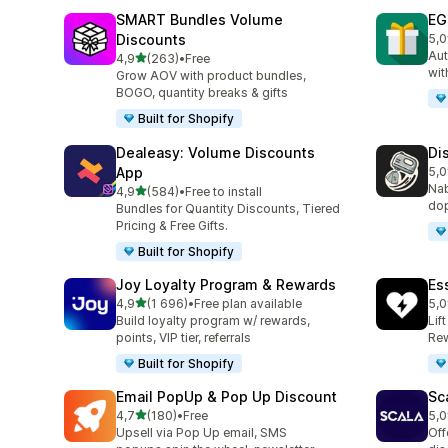
SMART Bundles Volume
EG
Discounts
5,0
Cel
Aut
z 5 hvězd
4,9
(263)
•
Free
Celkový počet recenzí: 263
wit
Grow AOV with product bundles,
BOGO, quantity breaks & gifts
Built for Shopify
Dealeasy: Volume Discounts
Di
App
5,0
Cel
Nab
z 5 hvězd
4,9
(584)
•
Free to install
Celkový počet recenzí: 584
dop
Bundles for Quantity Discounts, Tiered
Pricing & Free Gifts.
Built for Shopify
Joy Loyalty Program & Rewards
Es
z 5 hvězd
4,9
(1 696)
•
Free plan available
5,0
Celkový počet recenzí: 1696
Cel
Build loyalty program w/ rewards,
Lif
points, VIP tier, referrals
Rew
Built for Shopify
Email PopUp & Pop Up Discount
Sc
z 5 hvězd
4,7
(180)
•
Free
5,0
Celkový počet recenzí: 180
Cel
Upsell via Pop Up email, SMS
Off