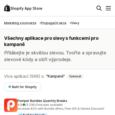
Shopify App Store
Marketing a konverze
Propagační akce
Slevy
Všechny aplikace pro slevy s funkcemi pro
kampaně
Přilákejte je skvělou slevou. Tvořte a spravujte
slevové kódy a obří výprodeje.
Více aplikací (998) s:
Kampaně
Vymazat
Built for Shopify
Pumper Bundles Quantity Breaks
z 5 hvězd
4,9
(3 218)
•
Free plan available
Celkový počet recenzí: 3218
Increase AOV with Bundle offers, Free Gift & Volume Discount!