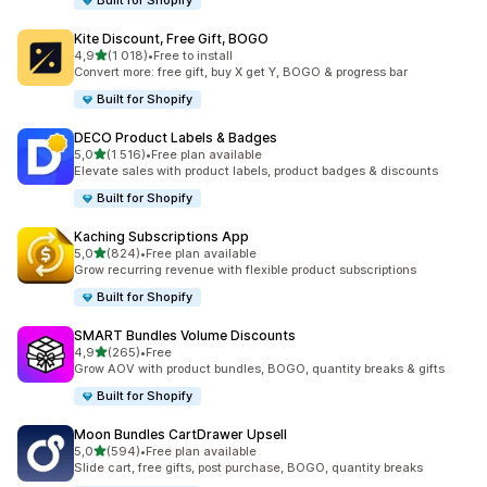
Built for Shopify
Kite Discount, Free Gift, BOGO
z 5 hvězd
4,9
(1 018)
•
Free to install
Celkový počet recenzí: 1018
Convert more: free gift, buy X get Y, BOGO & progress bar
Built for Shopify
DECO Product Labels & Badges
z 5 hvězd
5,0
(1 516)
•
Free plan available
Celkový počet recenzí: 1516
Elevate sales with product labels, product badges & discounts
Built for Shopify
Kaching Subscriptions App
z 5 hvězd
5,0
(824)
•
Free plan available
Celkový počet recenzí: 824
Grow recurring revenue with flexible product subscriptions
Built for Shopify
SMART Bundles Volume Discounts
z 5 hvězd
4,9
(265)
•
Free
Celkový počet recenzí: 265
Grow AOV with product bundles, BOGO, quantity breaks & gifts
Built for Shopify
Moon Bundles CartDrawer Upsell
z 5 hvězd
5,0
(594)
•
Free plan available
Celkový počet recenzí: 594
Slide cart, free gifts, post purchase, BOGO, quantity breaks