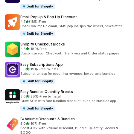
Built for Shopify
Email PopUp & Pop Up Discount
z 5 hvězd
4,7
(185)
•
Free
Celkový počet recenzí: 185
Upsell via Pop Up email, SMS popups,spin the wheel, newsletter
Built for Shopify
Shopify Checkout Blocks
z 5 hvězd
4,3
(180)
•
Free
Celkový počet recenzí: 180
Customize your Checkout, Thank you and Order status pages
Easy Subscriptions App
z 5 hvězd
5,0
(191)
•
Free to install
Celkový počet recenzí: 191
Subscription app for recurring revenue, boxes, and bundles
Built for Shopify
Easy Bundles Quantity Breaks
z 5 hvězd
5,0
(283)
•
Free to install
Celkový počet recenzí: 283
Grow AOV with fast bundles discount, bundler, bundles app
Built for Shopify
G: Volume Discounts & Bundles
z 5 hvězd
5,0
(107)
•
Free
Celkový počet recenzí: 107
Boost AOV with Volume Discount, Bundle, Quantity Breaks &
BOGO