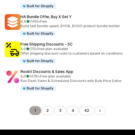
Built for Shopify
HA Bundle Offer, Buy X Get Y
z 5 hvězd
4,9
(145)
•
Free
Celkový počet recenzí: 145
Build fast bundle upsell, BYOB, BOGO product bundle builder
Built for Shopify
Free Shipping Discounts ‑ SC
z 5 hvězd
5,0
(72)
•
Free plan available
Celkový počet recenzí: 72
Offer shipping discount rules to customers based on conditions
Built for Shopify
Rockit Discounts & Sales App
z 5 hvězd
5,0
(478)
•
Free plan available
Celkový počet recenzí: 478
Run Flash Sales & Scheduled Discounts with Bulk Price Editor
Built for Shopify
1
2
3
4
42