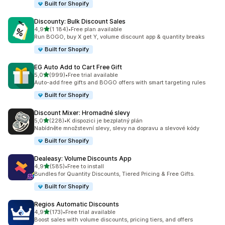
Built for Shopify
Discounty: Bulk Discount Sales
z 5 hvězd
4,9
(1 184)
•
Free plan available
Celkový počet recenzí: 1184
Run BOGO, buy X get Y, volume discount app & quantity breaks
Built for Shopify
EG Auto Add to Cart Free Gift
z 5 hvězd
5,0
(999)
•
Free trial available
Celkový počet recenzí: 999
Auto-add free gifts and BOGO offers with smart targeting rules
Built for Shopify
Discount Mixer: Hromadné slevy
z 5 hvězd
5,0
(228)
•
K dispozici je bezplatný plán
Celkový počet recenzí: 228
Nabídněte množstevní slevy, slevy na dopravu a slevové kódy
Built for Shopify
Dealeasy: Volume Discounts App
z 5 hvězd
4,9
(585)
•
Free to install
Celkový počet recenzí: 585
Bundles for Quantity Discounts, Tiered Pricing & Free Gifts.
Built for Shopify
Regios Automatic Discounts
z 5 hvězd
4,9
(173)
•
Free trial available
Celkový počet recenzí: 173
Boost sales with volume discounts, pricing tiers, and offers