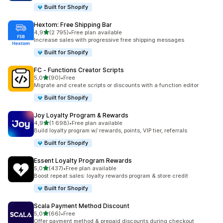
Built for Shopify
Hextom: Free Shipping Bar
z 5 hvězd
4,9
(2 795)
•
Free plan available
Celkový počet recenzí: 2795
Increase sales with progressive free shipping messages
Built for Shopify
FC ‑ Functions Creator Scripts
z 5 hvězd
5,0
(90)
•
Free
Celkový počet recenzí: 90
Migrate and create scripts or discounts with a function editor
Built for Shopify
Joy Loyalty Program & Rewards
z 5 hvězd
4,9
(1 698)
•
Free plan available
Celkový počet recenzí: 1698
Build loyalty program w/ rewards, points, VIP tier, referrals
Built for Shopify
Essent Loyalty Program Rewards
z 5 hvězd
5,0
(437)
•
Free plan available
Celkový počet recenzí: 437
Boost repeat sales: loyalty rewards program & store credit
Built for Shopify
Scala Payment Method Discount
z 5 hvězd
5,0
(66)
•
Free
Celkový počet recenzí: 66
Offer payment method & prepaid discounts during checkout