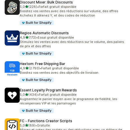
Discount Mixer: Bulk Discounts
étoile(s) sur 5
5,0
(228)
•
Forfait gratuit disponible
228 avis au total
Boostez vos ventes avec des réductions sur volume, des offres
Achetez X obtenez Y, et des codes de réduction
Built for Shopify
Regios Automatic Discounts
étoile(s) sur 5
4,9
(172)
•
Essai gratuit disponible
172 avis au total
Stimulez les ventes avec des réductions sur le volume, des paliers
de prix et des offres
Built for Shopify
Hextom: Free Shipping Bar
étoile(s) sur 5
4,9
(2 793)
•
Forfait gratuit disponible
2793 avis au total
Boostez vos ventes avec des objectifs de livraison
Built for Shopify
Essent Loyalty Program Rewards
étoile(s) sur 5
5,0
(434)
•
Forfait gratuit disponible
434 avis au total
Augmentez le panier moyen avec le programme de fidélité, les
récompenses VIP et les parrainages
Built for Shopify
FC ‑ Functions Creator Scripts
étoile(s) sur 5
5,0
(89)
•
Gratuite
89 avis au total
Migrez et créez des scripts ou des réductions avec un éditeur de