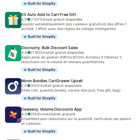
Built for Shopify
EG Auto Add to Cart Free Gift
étoile(s) sur 5
5,0
(1 001)
•
Essai gratuit disponible
1001 avis au total
Ajoutez automatiquement des cadeaux gratuits et des offres 1
acheté, 1 offert avec des règles de ciblage intelligentes
Built for Shopify
Discounty: Bulk Discount Sales
étoile(s) sur 5
4,9
(1 182)
•
Forfait gratuit disponible
1182 avis au total
Application de gestion d’offres BOGO, Achetez X Obtenez Y,
réductions sur le volume et remises quantitatives
Built for Shopify
Moon Bundles CartDrawer Upsell
étoile(s) sur 5
5,0
(591)
•
Forfait gratuit disponible
591 avis au total
Slide cart, quantity breaks, volume discount, free gift, bogo
Built for Shopify
Dealeasy: Volume Discounts App
étoile(s) sur 5
4,9
(584)
•
Installation gratuite
584 avis au total
Ensembles pour réductions sur la quantité, tarification par paliers
et cadeaux.
Built for Shopify