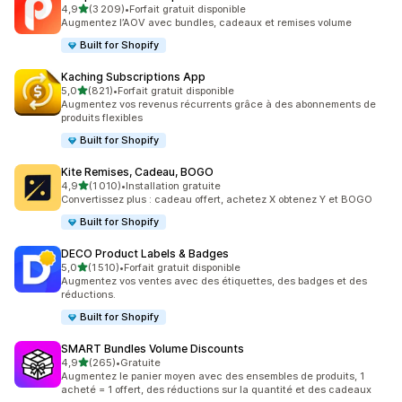
étoile(s) sur 5
4,9
(3 209)
•
Forfait gratuit disponible
3209 avis au total
Augmentez l’AOV avec bundles, cadeaux et remises volume
Built for Shopify
Kaching Subscriptions App
étoile(s) sur 5
5,0
(821)
•
Forfait gratuit disponible
821 avis au total
Augmentez vos revenus récurrents grâce à des abonnements de
produits flexibles
Built for Shopify
Kite Remises, Cadeau, BOGO
étoile(s) sur 5
4,9
(1 010)
•
Installation gratuite
1010 avis au total
Convertissez plus : cadeau offert, achetez X obtenez Y et BOGO
Built for Shopify
DECO Product Labels & Badges
étoile(s) sur 5
5,0
(1 510)
•
Forfait gratuit disponible
1510 avis au total
Augmentez vos ventes avec des étiquettes, des badges et des
réductions.
Built for Shopify
SMART Bundles Volume Discounts
étoile(s) sur 5
4,9
(265)
•
Gratuite
265 avis au total
Augmentez le panier moyen avec des ensembles de produits, 1
acheté = 1 offert, des réductions sur la quantité et des cadeaux