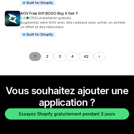
Built for Shopify
AOV Free Gift BOGO Buy X Get Y
étoile(s) sur 5
5,0
(792)
•
Installation gratuite
792 avis au total
Augmentez votre AOV avec des cadeaux avec achat, un acheté
un offert et des réductions
Built for Shopify
1
2
3
4
42
Vous souhaitez ajouter une
application ?
Essayez Shopify gratuitement pendant 3 jours