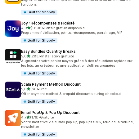
fonctions
Built for Shopify
Joy : Récompenses & Fidélité
étoile(s) sur 5
4,9
(1 696)
•
Forfait gratuit disponible
1696 avis au total
Programme fidélisation, points, récompenses, parrainage, VIP
Built for Shopify
Easy Bundles Quantity Breaks
étoile(s) sur 5
5,0
(283)
•
Installation gratuite
283 avis au total
Augmentez votre panier moyen grâce à des réductions rapides sur
les lots, un créateur et une application d’offres groupées
Built for Shopify
Scala Payment Method Discount
étoile(s) sur 5
5,0
(66)
•
Free
66 avis au total
Offer payment method & prepaid discounts during checkout
Built for Shopify
Email PopUp & Pop Up Discount
étoile(s) sur 5
4,7
(176)
•
Gratuite
176 avis au total
Vente incitative via e-mail pop-up, pop-ups SMS, roue de la fortune,
newsletter
Built for Shopify