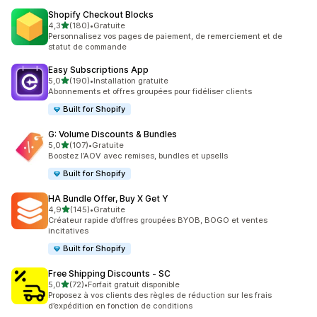
Shopify Checkout Blocks
étoile(s) sur 5
4,3
(180)
•
Gratuite
180 avis au total
Personnalisez vos pages de paiement, de remerciement et de
statut de commande
Easy Subscriptions App
étoile(s) sur 5
5,0
(190)
•
Installation gratuite
190 avis au total
Abonnements et offres groupées pour fidéliser clients
Built for Shopify
G: Volume Discounts & Bundles
étoile(s) sur 5
5,0
(107)
•
Gratuite
107 avis au total
Boostez l’AOV avec remises, bundles et upsells
Built for Shopify
HA Bundle Offer, Buy X Get Y
étoile(s) sur 5
4,9
(145)
•
Gratuite
145 avis au total
Créateur rapide d’offres groupées BYOB, BOGO et ventes
incitatives
Built for Shopify
Free Shipping Discounts ‑ SC
étoile(s) sur 5
5,0
(72)
•
Forfait gratuit disponible
72 avis au total
Proposez à vos clients des règles de réduction sur les frais
d’expédition en fonction de conditions