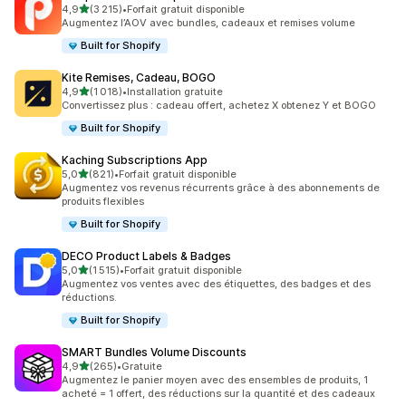
étoile(s) sur 5
4,9
(3 215)
•
Forfait gratuit disponible
3215 avis au total
Augmentez l’AOV avec bundles, cadeaux et remises volume
Built for Shopify
Kite Remises, Cadeau, BOGO
étoile(s) sur 5
4,9
(1 018)
•
Installation gratuite
1018 avis au total
Convertissez plus : cadeau offert, achetez X obtenez Y et BOGO
Built for Shopify
Kaching Subscriptions App
étoile(s) sur 5
5,0
(821)
•
Forfait gratuit disponible
821 avis au total
Augmentez vos revenus récurrents grâce à des abonnements de
produits flexibles
Built for Shopify
DECO Product Labels & Badges
étoile(s) sur 5
5,0
(1 515)
•
Forfait gratuit disponible
1515 avis au total
Augmentez vos ventes avec des étiquettes, des badges et des
réductions.
Built for Shopify
SMART Bundles Volume Discounts
étoile(s) sur 5
4,9
(265)
•
Gratuite
265 avis au total
Augmentez le panier moyen avec des ensembles de produits, 1
acheté = 1 offert, des réductions sur la quantité et des cadeaux