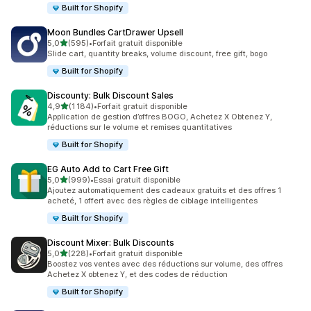
Built for Shopify
Moon Bundles CartDrawer Upsell
étoile(s) sur 5
5,0
(595)
•
Forfait gratuit disponible
595 avis au total
Slide cart, quantity breaks, volume discount, free gift, bogo
Built for Shopify
Discounty: Bulk Discount Sales
étoile(s) sur 5
4,9
(1 184)
•
Forfait gratuit disponible
1184 avis au total
Application de gestion d’offres BOGO, Achetez X Obtenez Y,
réductions sur le volume et remises quantitatives
Built for Shopify
EG Auto Add to Cart Free Gift
étoile(s) sur 5
5,0
(999)
•
Essai gratuit disponible
999 avis au total
Ajoutez automatiquement des cadeaux gratuits et des offres 1
acheté, 1 offert avec des règles de ciblage intelligentes
Built for Shopify
Discount Mixer: Bulk Discounts
étoile(s) sur 5
5,0
(228)
•
Forfait gratuit disponible
228 avis au total
Boostez vos ventes avec des réductions sur volume, des offres
Achetez X obtenez Y, et des codes de réduction
Built for Shopify