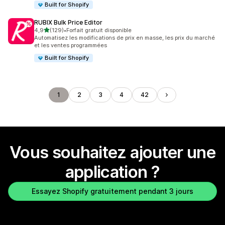
Built for Shopify
RUBIX Bulk Price Editor
étoile(s) sur 5
4,9
(129)
•
Forfait gratuit disponible
129 avis au total
Automatisez les modifications de prix en masse, les prix du marché
et les ventes programmées
Built for Shopify
1
2
3
4
42
Vous souhaitez ajouter une
application ?
Essayez Shopify gratuitement pendant 3 jours