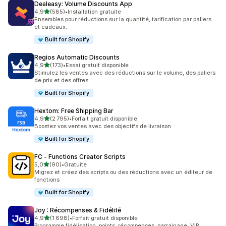
Dealeasy: Volume Discounts App
étoile(s) sur 5
4,9
(585)
•
Installation gratuite
585 avis au total
Ensembles pour réductions sur la quantité, tarification par paliers
et cadeaux.
Built for Shopify
Regios Automatic Discounts
étoile(s) sur 5
4,9
(173)
•
Essai gratuit disponible
173 avis au total
Stimulez les ventes avec des réductions sur le volume, des paliers
de prix et des offres
Built for Shopify
Hextom: Free Shipping Bar
étoile(s) sur 5
4,9
(2 795)
•
Forfait gratuit disponible
2795 avis au total
Boostez vos ventes avec des objectifs de livraison
Built for Shopify
FC ‑ Functions Creator Scripts
étoile(s) sur 5
5,0
(90)
•
Gratuite
90 avis au total
Migrez et créez des scripts ou des réductions avec un éditeur de
fonctions
Built for Shopify
Joy : Récompenses & Fidélité
étoile(s) sur 5
4,9
(1 698)
•
Forfait gratuit disponible
1698 avis au total
Programme fidélisation, points, récompenses, parrainage, VIP