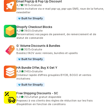
Email PopUp & Pop Up Discount
étoile(s) sur 5
4,7
(181)
•
Gratuite
181 avis au total
Vente incitative via e-mail pop-up, pop-ups SMS, roue de la fortune,
newsletter
Built for Shopify
Shopify Checkout Blocks
étoile(s) sur 5
4,3
(180)
•
Gratuite
180 avis au total
Personnalisez vos pages de paiement, de remerciement et de
statut de commande
G: Volume Discounts & Bundles
étoile(s) sur 5
5,0
(107)
•
Gratuite
107 avis au total
Boostez l’AOV avec remises, bundles et upsells
Built for Shopify
HA Bundle Offer, Buy X Get Y
étoile(s) sur 5
4,9
(145)
•
Gratuite
145 avis au total
Créateur rapide d’offres groupées BYOB, BOGO et ventes
incitatives
Built for Shopify
Free Shipping Discounts ‑ SC
étoile(s) sur 5
5,0
(72)
•
Forfait gratuit disponible
72 avis au total
Proposez à vos clients des règles de réduction sur les frais
d’expédition en fonction de conditions