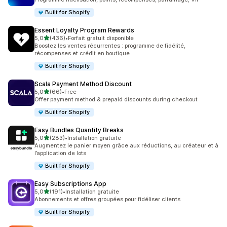
Built for Shopify
Essent Loyalty Program Rewards
étoile(s) sur 5
5,0
(436)
•
Forfait gratuit disponible
436 avis au total
Boostez les ventes récurrentes : programme de fidélité,
récompenses et crédit en boutique
Built for Shopify
Scala Payment Method Discount
étoile(s) sur 5
5,0
(66)
•
Free
66 avis au total
Offer payment method & prepaid discounts during checkout
Built for Shopify
Easy Bundles Quantity Breaks
étoile(s) sur 5
5,0
(283)
•
Installation gratuite
283 avis au total
Augmentez le panier moyen grâce aux réductions, au créateur et à
l’application de lots
Built for Shopify
Easy Subscriptions App
étoile(s) sur 5
5,0
(191)
•
Installation gratuite
191 avis au total
Abonnements et offres groupées pour fidéliser clients
Built for Shopify