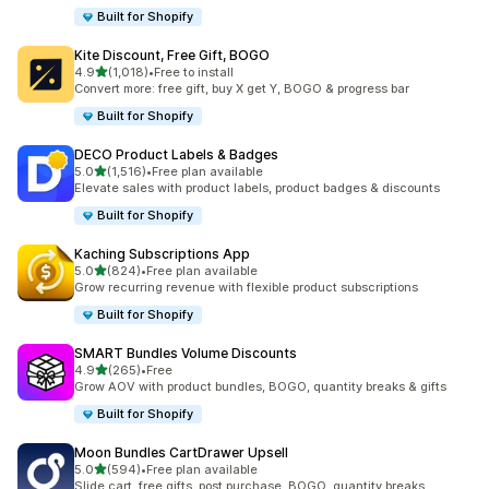
Built for Shopify
Kite Discount, Free Gift, BOGO
5つ星中
4.9
(1,018)
•
Free to install
合計レビュー数：1018件
Convert more: free gift, buy X get Y, BOGO & progress bar
Built for Shopify
DECO Product Labels & Badges
5つ星中
5.0
(1,516)
•
Free plan available
合計レビュー数：1516件
Elevate sales with product labels, product badges & discounts
Built for Shopify
Kaching Subscriptions App
5つ星中
5.0
(824)
•
Free plan available
合計レビュー数：824件
Grow recurring revenue with flexible product subscriptions
Built for Shopify
SMART Bundles Volume Discounts
5つ星中
4.9
(265)
•
Free
合計レビュー数：265件
Grow AOV with product bundles, BOGO, quantity breaks & gifts
Built for Shopify
Moon Bundles CartDrawer Upsell
5つ星中
5.0
(594)
•
Free plan available
合計レビュー数：594件
Slide cart, free gifts, post purchase, BOGO, quantity breaks