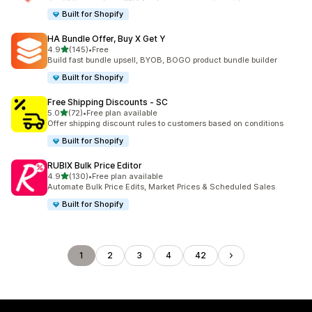
Built for Shopify
HA Bundle Offer, Buy X Get Y
5つ星中
4.9
(145)
•
Free
合計レビュー数：145件
Build fast bundle upsell, BYOB, BOGO product bundle builder
Built for Shopify
Free Shipping Discounts ‑ SC
5つ星中
5.0
(72)
•
Free plan available
合計レビュー数：72件
Offer shipping discount rules to customers based on conditions
Built for Shopify
RUBIX Bulk Price Editor
5つ星中
4.9
(130)
•
Free plan available
合計レビュー数：130件
Automate Bulk Price Edits, Market Prices & Scheduled Sales
Built for Shopify
1
2
3
4
42