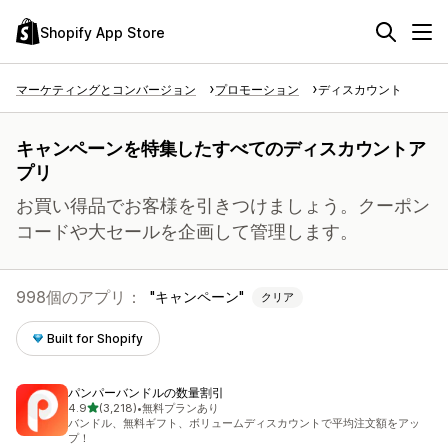
Shopify App Store
マーケティングとコンバージョン
プロモーション
ディスカウント
キャンペーンを特集したすべてのディスカウントア
プリ
お買い得品でお客様を引きつけましょう。クーポン
コードや大セールを企画して管理します。
998個のアプリ：
キャンペーン
クリア
Built for Shopify
パンパーバンドルの数量割引
5つ星中
4.9
(3,218)
•
無料プランあり
合計レビュー数：3218件
バンドル、無料ギフト、ボリュームディスカウントで平均注文額をアッ
プ！