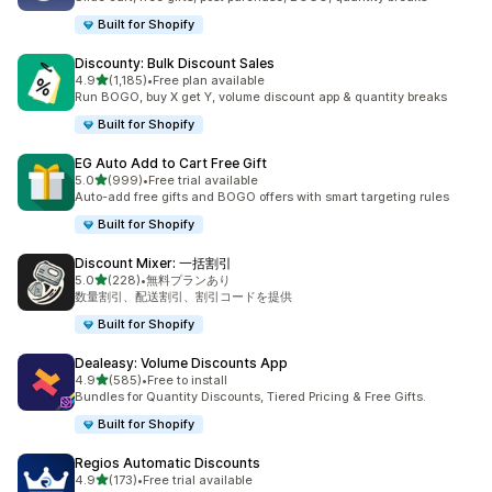
Built for Shopify
Discounty: Bulk Discount Sales
5つ星中
4.9
(1,185)
•
Free plan available
合計レビュー数：1185件
Run BOGO, buy X get Y, volume discount app & quantity breaks
Built for Shopify
EG Auto Add to Cart Free Gift
5つ星中
5.0
(999)
•
Free trial available
合計レビュー数：999件
Auto-add free gifts and BOGO offers with smart targeting rules
Built for Shopify
Discount Mixer: 一括割引
5つ星中
5.0
(228)
•
無料プランあり
合計レビュー数：228件
数量割引、配送割引、割引コードを提供
Built for Shopify
Dealeasy: Volume Discounts App
5つ星中
4.9
(585)
•
Free to install
合計レビュー数：585件
Bundles for Quantity Discounts, Tiered Pricing & Free Gifts.
Built for Shopify
Regios Automatic Discounts
5つ星中
4.9
(173)
•
Free trial available
合計レビュー数：173件