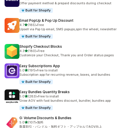
合計レビュー数：66件
Offer payment method & prepaid discounts during checkout
Built for Shopify
Email PopUp & Pop Up Discount
5つ星中
4.7
(185)
•
Free
合計レビュー数：185件
Upsell via Pop Up email, SMS popups,spin the wheel, newsletter
Built for Shopify
Shopify Checkout Blocks
5つ星中
4.3
(180)
•
Free
合計レビュー数：180件
Customize your Checkout, Thank you and Order status pages
Easy Subscriptions App
5つ星中
5.0
(191)
•
Free to install
合計レビュー数：191件
Subscription app for recurring revenue, boxes, and bundles
Built for Shopify
Easy Bundles Quantity Breaks
5つ星中
5.0
(283)
•
Free to install
合計レビュー数：283件
Grow AOV with fast bundles discount, bundler, bundles app
Built for Shopify
G: Volume Discounts & Bundles
5つ星中
5.0
(107)
•
無料
合計レビュー数：107件
数量割引・バンドル・無料ギフト・アップセルでAOV向上