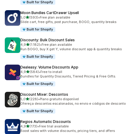
Built for Shopify
Moon Bundles CartDrawer Upsell
de 5 estrelas
5,0
(593)
•
Free plan available
593 total de avaliações
Slide cart, free gifts, post purchase, BOGO, quantity breaks
Built for Shopify
Discounty: Bulk Discount Sales
de 5 estrelas
4,9
(1.182)
•
Free plan available
1182 total de avaliações
Run BOGO, buy X get Y, volume discount app & quantity breaks
Built for Shopify
Dealeasy: Volume Discounts App
de 5 estrelas
4,9
(584)
•
Free to install
584 total de avaliações
Bundles for Quantity Discounts, Tiered Pricing & Free Gifts.
Built for Shopify
Discount Mixer: Descontos
de 5 estrelas
5,0
(228)
•
Plano gratuito disponível
228 total de avaliações
Ofereça descontos escalonados, no envio e códigos de desconto
Built for Shopify
Regios Automatic Discounts
de 5 estrelas
4,9
(173)
•
Free trial available
173 total de avaliações
Boost sales with volume discounts, pricing tiers, and offers