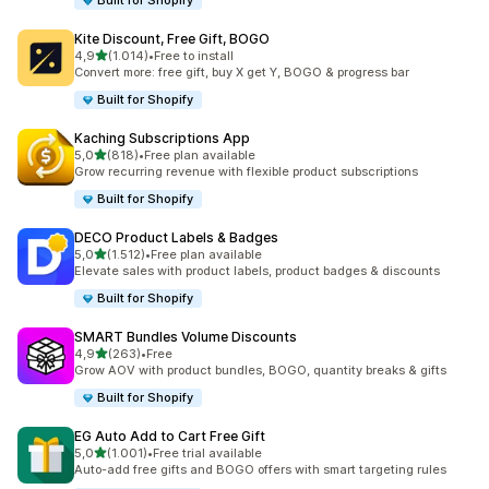
Built for Shopify
Kite Discount, Free Gift, BOGO
de 5 estrelas
4,9
(1.014)
•
Free to install
1014 total de avaliações
Convert more: free gift, buy X get Y, BOGO & progress bar
Built for Shopify
Kaching Subscriptions App
de 5 estrelas
5,0
(818)
•
Free plan available
818 total de avaliações
Grow recurring revenue with flexible product subscriptions
Built for Shopify
DECO Product Labels & Badges
de 5 estrelas
5,0
(1.512)
•
Free plan available
1512 total de avaliações
Elevate sales with product labels, product badges & discounts
Built for Shopify
SMART Bundles Volume Discounts
de 5 estrelas
4,9
(263)
•
Free
263 total de avaliações
Grow AOV with product bundles, BOGO, quantity breaks & gifts
Built for Shopify
EG Auto Add to Cart Free Gift
de 5 estrelas
5,0
(1.001)
•
Free trial available
1001 total de avaliações
Auto-add free gifts and BOGO offers with smart targeting rules