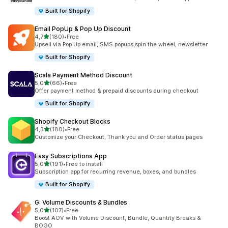
Built for Shopify
Email PopUp & Pop Up Discount
de 5 estrelas
4,7
(180)
•
Free
180 total de avaliações
Upsell via Pop Up email, SMS popups,spin the wheel, newsletter
Built for Shopify
Scala Payment Method Discount
de 5 estrelas
5,0
(66)
•
Free
66 total de avaliações
Offer payment method & prepaid discounts during checkout
Built for Shopify
Shopify Checkout Blocks
de 5 estrelas
4,3
(180)
•
Free
180 total de avaliações
Customize your Checkout, Thank you and Order status pages
Easy Subscriptions App
de 5 estrelas
5,0
(191)
•
Free to install
191 total de avaliações
Subscription app for recurring revenue, boxes, and bundles
Built for Shopify
G: Volume Discounts & Bundles
de 5 estrelas
5,0
(107)
•
Free
107 total de avaliações
Boost AOV with Volume Discount, Bundle, Quantity Breaks &
BOGO