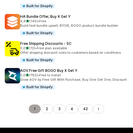
Built for Shopify
HA Bundle Offer, Buy X Get Y
de 5 estrelas
4,9
(145)
•
Free
145 total de avaliações
Build fast bundle upsell, BYOB, BOGO product bundle builder
Built for Shopify
Free Shipping Discounts ‑ SC
de 5 estrelas
5,0
(72)
•
Free plan available
72 total de avaliações
Offer shipping discount rules to customers based on conditions
Built for Shopify
AOV Free Gift BOGO Buy X Get Y
de 5 estrelas
5,0
(792)
•
Free to install
792 total de avaliações
Grow AOV by Free Gift With Purchase, Buy One Get One, Discount
Built for Shopify
1
2
3
4
42