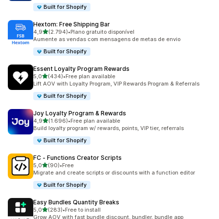
Built for Shopify
Hextom: Free Shipping Bar
de 5 estrelas
4,9
(2.794)
•
Plano gratuito disponível
2794 total de avaliações
Aumente as vendas com mensagens de metas de envio
Built for Shopify
Essent Loyalty Program Rewards
de 5 estrelas
5,0
(434)
•
Free plan available
434 total de avaliações
Lift AOV with Loyalty Program, VIP Rewards Program & Referrals
Built for Shopify
Joy Loyalty Program & Rewards
de 5 estrelas
4,9
(1.696)
•
Free plan available
1696 total de avaliações
Build loyalty program w/ rewards, points, VIP tier, referrals
Built for Shopify
FC ‑ Functions Creator Scripts
de 5 estrelas
5,0
(90)
•
Free
90 total de avaliações
Migrate and create scripts or discounts with a function editor
Built for Shopify
Easy Bundles Quantity Breaks
de 5 estrelas
5,0
(283)
•
Free to install
283 total de avaliações
Grow AOV with fast bundle discount, bundler, bundle app