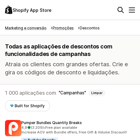
Shopify App Store
Marketing e conversão
Promoções
Descontos
Todas as aplicações de descontos com
funcionalidades de campanhas
Atraia os clientes com grandes ofertas. Crie e
gira os códigos de desconto e liquidações.
1 000 aplicações com
Campanhas
Limpar
Built for Shopify
Pumper Bundles Quantity Breaks
de 5 estrelas
4,9
(3.209)
•
Free plan available
3209 total de avaliações
Increase AOV with Bundle offers, Free Gift & Volume Discount!