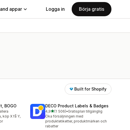
land appar
Logga in
Börja gratis
Built for Shopify
ift, BOGO
DECO Product Labels & Badges
av 5 stjärnor
allera
4,9
(1 506)
•
Gratisplan tillgänglig
1506 recensioner totalt
, köp X få Y,
Öka försäljningen med
or
produktetiketter, produktmärken och
rabatter