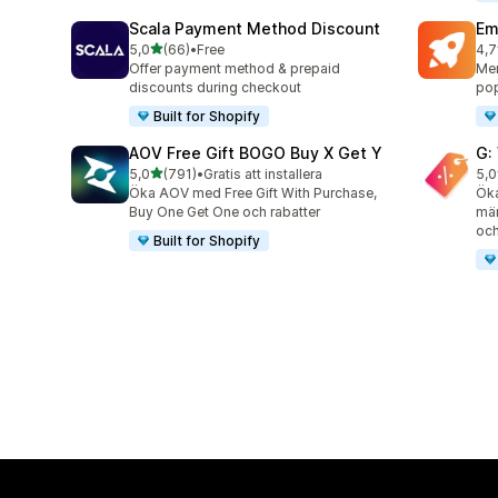
Scala Payment Method Discount
Em
av 5 stjärnor
5,0
(66)
•
Free
4,7
66 recensioner totalt
176
Offer payment method & prepaid
Mer
discounts during checkout
pop
Built for Shopify
AOV Free Gift BOGO Buy X Get Y
G:
av 5 stjärnor
5,0
(791)
•
Gratis att installera
5,0
791 recensioner totalt
107
Öka AOV med Free Gift With Purchase,
Öka
Buy One Get One och rabatter
män
oc
Built for Shopify