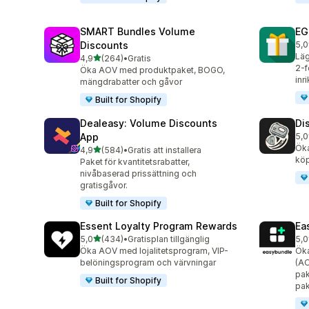
SMART Bundles Volume
EG
Discounts
5,0
100
Läg
av 5 stjärnor
4,9
(264)
•
Gratis
264 recensioner totalt
2-f
Öka AOV med produktpaket, BOGO,
inr
mängdrabatter och gåvor
Built for Shopify
Dealeasy: Volume Discounts
Di
App
5,0
228
Öka
av 5 stjärnor
4,9
(584)
•
Gratis att installera
584 recensioner totalt
köp
Paket för kvantitetsrabatter,
nivåbaserad prissättning och
gratisgåvor.
Built for Shopify
Essent Loyalty Program Rewards
Ea
av 5 stjärnor
5,0
(434)
•
Gratisplan tillgänglig
5,0
434 recensioner totalt
282
Öka AOV med lojalitetsprogram, VIP-
Öka
belöningsprogram och värvningar
(AO
pak
Built for Shopify
pak