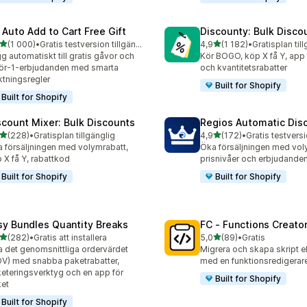
 Auto Add to Cart Free Gift
Discounty: Bulk Disco
av 5 stjärnor
av 5 stjärnor
(1 000)
•
Gratis testversion tillgänglig
4,9
(1 182)
•
Gratisplan til
0 recensioner totalt
1182 recensioner totalt
g automatiskt till gratis gåvor och
Kör BOGO, köp X få Y, app
ör-1-erbjudanden med smarta
och kvantitetsrabatter
iktningsregler
Built for Shopify
Built for Shopify
scount Mixer: Bulk Discounts
Regios Automatic Dis
av 5 stjärnor
av 5 stjärnor
(228)
•
Gratisplan tillgänglig
4,9
(172)
•
 recensioner totalt
172 recensioner totalt
 försäljningen med volymrabatt,
Öka försäljningen med vol
 X få Y, rabattkod
prisnivåer och erbjudande
Built for Shopify
Built for Shopify
sy Bundles Quantity Breaks
FC ‑ Functions Creator
av 5 stjärnor
av 5 stjärnor
(282)
•
Gratis att installera
5,0
(89)
•
Gratis
 recensioner totalt
89 recensioner totalt
 det genomsnittliga ordervärdet
Migrera och skapa skript el
V) med snabba paketrabatter,
med en funktionsredigerar
eteringsverktyg och en app för
Built for Shopify
et
Built for Shopify