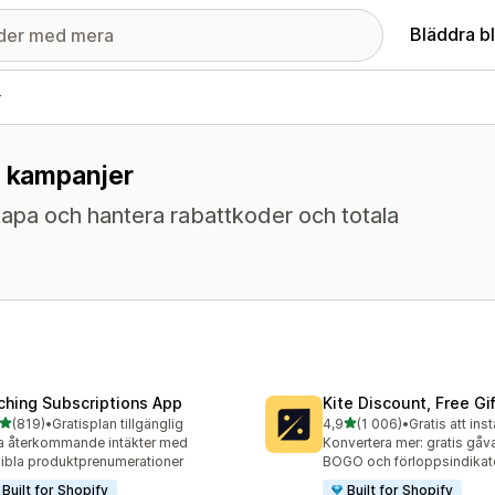
Bläddra b
r
r kampanjer
apa och hantera rabattkoder och totala
ching Subscriptions App
Kite Discount, Free G
av 5 stjärnor
av 5 stjärnor
(819)
•
Gratisplan tillgänglig
4,9
(1 006)
•
Gratis att inst
 recensioner totalt
1006 recensioner totalt
 återkommande intäkter med
Konvertera mer: gratis gåva
xibla produktprenumerationer
BOGO och förloppsindikat
Built for Shopify
Built for Shopify