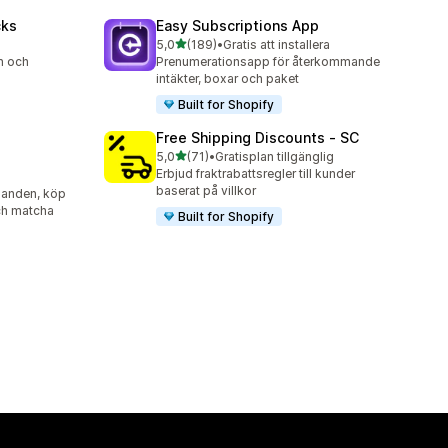
cks
Easy Subscriptions App
av 5 stjärnor
5,0
(189)
•
Gratis att installera
189 recensioner totalt
n och
Prenumerationsapp för återkommande
intäkter, boxar och paket
Built for Shopify
Free Shipping Discounts ‑ SC
av 5 stjärnor
5,0
(71)
•
Gratisplan tillgänglig
71 recensioner totalt
Erbjud fraktrabattsregler till kunder
baserat på villkor
danden, köp
och matcha
Built for Shopify