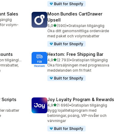
Built for Shopify
unt Sales
Moon Bundles CartDrawer
lgänglig
Upsell
 för volym-
av 5 stjärnor
5,0
(590)
•
Gratisplan tillgänglig
590 recensioner totalt
Öka ditt genomsnittliga ordervärde
med paket och volymrabatter
Built for Shopify
counts
Hextom: Free Shipping Bar
av 5 stjärnor
Gratis testversion tillgänglig
4,9
(2 793)
•
Gratisplan tillgänglig
2793 recensioner totalt
ymrabatter,
Öka försäljningen med progressiva
n
meddelanden om fri frakt
Built for Shopify
 Scripts
Joy Loyalty Program & Rewards
av 5 stjärnor
4,9
(1 696)
•
Gratisplan tillgänglig
1696 recensioner totalt
ler rabatter
Bygg lojalitetsprogram med
e
belöningar, poäng, VIP-nivåer och
värvningar
Built for Shopify