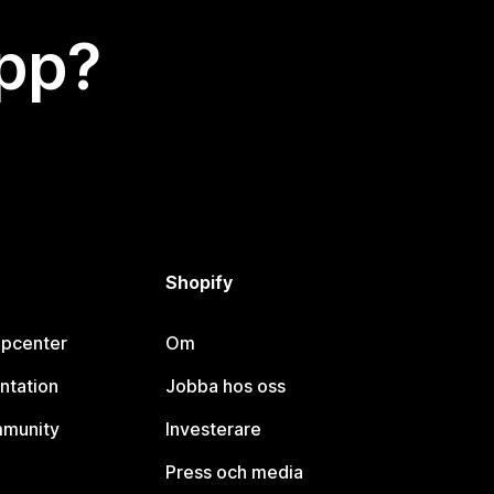
app?
Shopify
lpcenter
Om
ntation
Jobba hos oss
mmunity
Investerare
Press och media