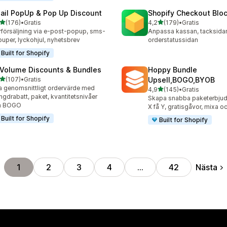
ail PopUp & Pop Up Discount
Shopify Checkout Blo
av 5 stjärnor
av 5 stjärnor
(176)
•
Gratis
4,2
(179)
•
Gratis
 recensioner totalt
179 recensioner totalt
försäljning via e-post-popup, sms-
Anpassa kassan, tacksida
uper, lyckohjul, nyhetsbrev
orderstatussidan
Built for Shopify
 Volume Discounts & Bundles
Hoppy Bundle
av 5 stjärnor
(107)
•
Gratis
Upsell,BOGO,BYOB
 recensioner totalt
 genomsnittligt ordervärde med
av 5 stjärnor
4,9
(145)
•
Gratis
145 recensioner totalt
gdrabatt, paket, kvantitetsnivåer
Skapa snabba paketerbju
h BOGO
X få Y, gratisgåvor, mixa 
Built for Shopify
Built for Shopify
Nästa
1
2
3
4
…
42