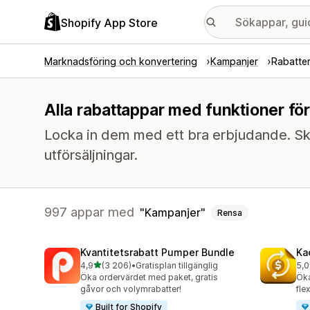
Shopify App Store
Marknadsföring och konvertering
Kampanjer
Rabatte
Alla rabattappar med funktioner fö
Locka in dem med ett bra erbjudande. Sk
utförsäljningar.
997 appar med
Kampanjer
Rensa
Kvantitetsrabatt Pumper Bundle
Ka
av 5 stjärnor
4,9
(3 206)
•
Gratisplan tillgänglig
5,0
3206 recensioner totalt
819
Öka ordervärdet med paket, gratis
Öka
gåvor och volymrabatter!
fle
Built for Shopify