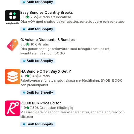
Built for Shopify
Easy Bundles Quantity Breaks
av 5 stjärnor
5,0
(285)
•
Gratis att installera
285 recensioner totalt
Öka AOV med snabba paketrabatter, paketbyggare och paketapp
Built for Shopify
G: Volume Discounts & Bundles
av 5 stjärnor
5,0
(107)
•
Gratis
107 recensioner totalt
Öka genomsnittligt ordervärde med mängdrabatt, paket,
kvantitetsnivåer och BOGO
Built for Shopify
HA Bundle Offer, Buy X Get Y
av 5 stjärnor
4,9
(146)
•
Gratis
146 recensioner totalt
Paketbyggare för att snabbt skapa merförsäljning, BYOB, BOGO
och produktpaket
Built for Shopify
RUBIX Bulk Price Editor
av 5 stjärnor
4,9
(130)
•
Gratisplan tillgänglig
130 recensioner totalt
Massredigera priser och marknadsrabatter, schemalägg reor och
blixtreor
Built for Shopify