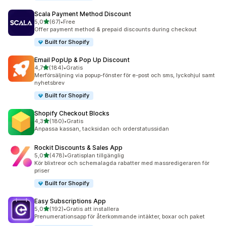
Scala Payment Method Discount
av 5 stjärnor
5,0
(67)
•
Free
67 recensioner totalt
Offer payment method & prepaid discounts during checkout
Built for Shopify
Email PopUp & Pop Up Discount
av 5 stjärnor
4,7
(184)
•
Gratis
184 recensioner totalt
Merförsäljning via popup-fönster för e-post och sms, lyckohjul samt
nyhetsbrev
Built for Shopify
Shopify Checkout Blocks
av 5 stjärnor
4,3
(180)
•
Gratis
180 recensioner totalt
Anpassa kassan, tacksidan och orderstatussidan
Rockit Discounts & Sales App
av 5 stjärnor
5,0
(478)
•
Gratisplan tillgänglig
478 recensioner totalt
Kör blixtreor och schemalagda rabatter med massredigeraren för
priser
Built for Shopify
Easy Subscriptions App
av 5 stjärnor
5,0
(192)
•
Gratis att installera
192 recensioner totalt
Prenumerationsapp för återkommande intäkter, boxar och paket