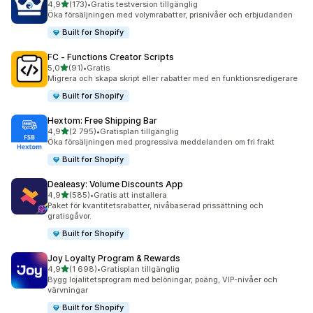
av 5 stjärnor
4,9
(173)
•
Gratis testversion tillgänglig
173 recensioner totalt
Öka försäljningen med volymrabatter, prisnivåer och erbjudanden
Built for Shopify
FC ‑ Functions Creator Scripts
av 5 stjärnor
5,0
(91)
•
Gratis
91 recensioner totalt
Migrera och skapa skript eller rabatter med en funktionsredigerare
Built for Shopify
Hextom: Free Shipping Bar
av 5 stjärnor
4,9
(2 795)
•
Gratisplan tillgänglig
2795 recensioner totalt
Öka försäljningen med progressiva meddelanden om fri frakt
Built for Shopify
Dealeasy: Volume Discounts App
av 5 stjärnor
4,9
(585)
•
Gratis att installera
585 recensioner totalt
Paket för kvantitetsrabatter, nivåbaserad prissättning och
gratisgåvor.
Built for Shopify
Joy Loyalty Program & Rewards
av 5 stjärnor
4,9
(1 698)
•
Gratisplan tillgänglig
1698 recensioner totalt
Bygg lojalitetsprogram med belöningar, poäng, VIP-nivåer och
värvningar
Built for Shopify