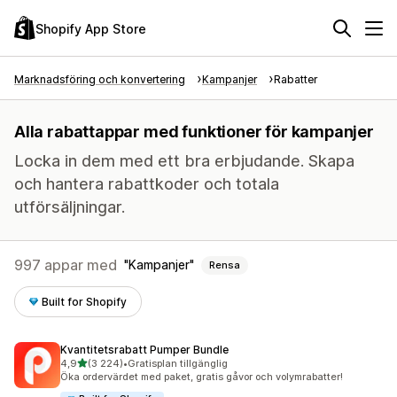
Shopify App Store
Marknadsföring och konvertering
Kampanjer
Rabatter
Alla rabattappar med funktioner för kampanjer
Locka in dem med ett bra erbjudande. Skapa
och hantera rabattkoder och totala
utförsäljningar.
997 appar med
Kampanjer
Rensa
Built for Shopify
Kvantitetsrabatt Pumper Bundle
av 5 stjärnor
4,9
(3 224)
•
Gratisplan tillgänglig
3224 recensioner totalt
Öka ordervärdet med paket, gratis gåvor och volymrabatter!