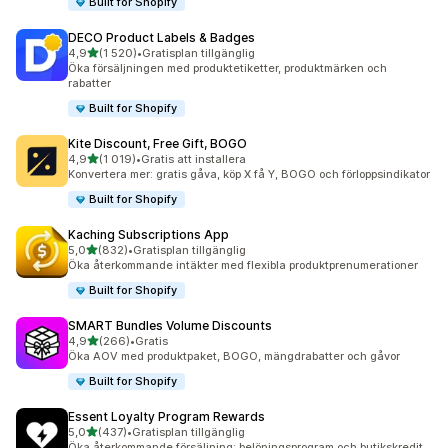
Built for Shopify
DECO Product Labels & Badges
av 5 stjärnor
4,9
(1 520)
•
Gratisplan tillgänglig
1520 recensioner totalt
Öka försäljningen med produktetiketter, produktmärken och
rabatter
Built for Shopify
Kite Discount, Free Gift, BOGO
av 5 stjärnor
4,9
(1 019)
•
Gratis att installera
1019 recensioner totalt
Konvertera mer: gratis gåva, köp X få Y, BOGO och förloppsindikator
Built for Shopify
Kaching Subscriptions App
av 5 stjärnor
5,0
(832)
•
Gratisplan tillgänglig
832 recensioner totalt
Öka återkommande intäkter med flexibla produktprenumerationer
Built for Shopify
SMART Bundles Volume Discounts
av 5 stjärnor
4,9
(266)
•
Gratis
266 recensioner totalt
Öka AOV med produktpaket, BOGO, mängdrabatter och gåvor
Built for Shopify
Essent Loyalty Program Rewards
av 5 stjärnor
5,0
(437)
•
Gratisplan tillgänglig
437 recensioner totalt
Öka återkommande försäljning: belöningsprogram och butikskredit