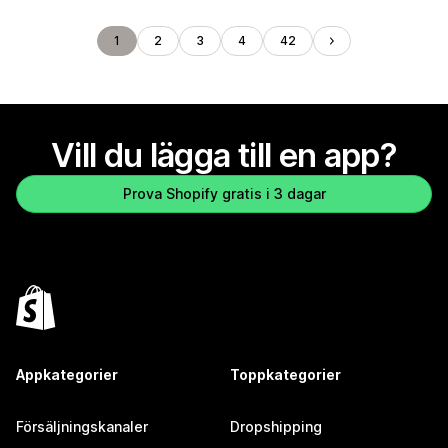
1
2
3
4
42
Vill du lägga till en app?
Prova Shopify gratis i 3 dagar
Appkategorier
Toppkategorier
Försäljningskanaler
Dropshipping