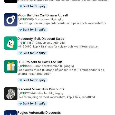
Built for Shopify
Moon Bundles CartDrawer Upsell
av 5 stjärnor
5,0
(596)
•
Gratisplan tillgänglig
596 recensioner totalt
Öka ditt genomsnittliga ordervärde med paket och volymrabatter
Built for Shopify
Discounty: Bulk Discount Sales
av 5 stjärnor
4,9
(1 187)
•
Gratisplan tillgänglig
1187 recensioner totalt
Kör BOGO, köp X få Y, app för volym- och kvantitetsrabatter
Built for Shopify
EG Auto Add to Cart Free Gift
av 5 stjärnor
5,0
(999)
•
Gratis testversion tillgänglig
999 recensioner totalt
Lägg automatiskt till gratis gåvor och 2-för-1-erbjudanden med
smarta inriktningsregler
Built for Shopify
Discount Mixer: Bulk Discounts
av 5 stjärnor
5,0
(228)
•
Gratisplan tillgänglig
228 recensioner totalt
Öka försäljningen med volymrabatt, köp X få Y, rabattkod
Built for Shopify
Regios Automatic Discounts