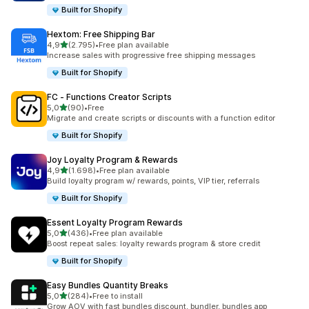
Built for Shopify
Hextom: Free Shipping Bar
5 yıldız üzerinden
4,9
(2.795)
•
Free plan available
toplam 2795 değerlendirme
Increase sales with progressive free shipping messages
Built for Shopify
FC ‑ Functions Creator Scripts
5 yıldız üzerinden
5,0
(90)
•
Free
toplam 90 değerlendirme
Migrate and create scripts or discounts with a function editor
Built for Shopify
Joy Loyalty Program & Rewards
5 yıldız üzerinden
4,9
(1.698)
•
Free plan available
toplam 1698 değerlendirme
Build loyalty program w/ rewards, points, VIP tier, referrals
Built for Shopify
Essent Loyalty Program Rewards
5 yıldız üzerinden
5,0
(436)
•
Free plan available
toplam 436 değerlendirme
Boost repeat sales: loyalty rewards program & store credit
Built for Shopify
Easy Bundles Quantity Breaks
5 yıldız üzerinden
5,0
(284)
•
Free to install
toplam 284 değerlendirme
Grow AOV with fast bundles discount, bundler, bundles app