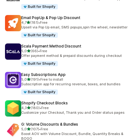
Built for Shopify
Email PopUp & Pop Up Discount
5 yıldız üzerinden
4,7
(181)
•
Free
toplam 181 değerlendirme
Upsell via Pop Up email, SMS popups,spin the wheel, newsletter
Built for Shopify
Scala Payment Method Discount
5 yıldız üzerinden
5,0
(66)
•
Free
toplam 66 değerlendirme
Offer payment method & prepaid discounts during checkout
Built for Shopify
Easy Subscriptions App
5 yıldız üzerinden
5,0
(191)
•
Free to install
toplam 191 değerlendirme
Subscription app for recurring revenue, boxes, and bundles
Built for Shopify
Shopify Checkout Blocks
5 yıldız üzerinden
4,3
(180)
•
Free
toplam 180 değerlendirme
Customize your Checkout, Thank you and Order status pages
G: Volume Discounts & Bundles
5 yıldız üzerinden
5,0
(107)
•
Free
toplam 107 değerlendirme
Boost AOV with Volume Discount, Bundle, Quantity Breaks &
BOGO