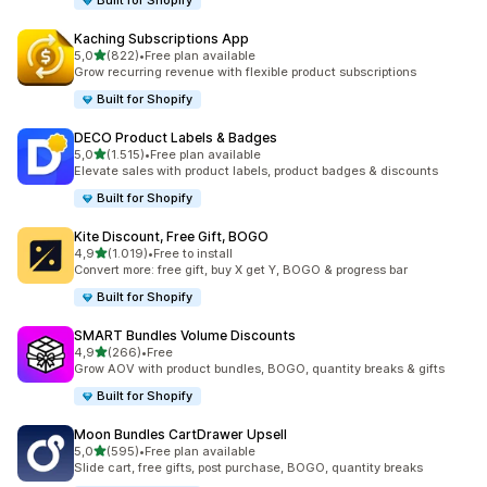
Built for Shopify
Kaching Subscriptions App
5 yıldız üzerinden
5,0
(822)
•
Free plan available
toplam 822 değerlendirme
Grow recurring revenue with flexible product subscriptions
Built for Shopify
DECO Product Labels & Badges
5 yıldız üzerinden
5,0
(1.515)
•
Free plan available
toplam 1515 değerlendirme
Elevate sales with product labels, product badges & discounts
Built for Shopify
Kite Discount, Free Gift, BOGO
5 yıldız üzerinden
4,9
(1.019)
•
Free to install
toplam 1019 değerlendirme
Convert more: free gift, buy X get Y, BOGO & progress bar
Built for Shopify
SMART Bundles Volume Discounts
5 yıldız üzerinden
4,9
(266)
•
Free
toplam 266 değerlendirme
Grow AOV with product bundles, BOGO, quantity breaks & gifts
Built for Shopify
Moon Bundles CartDrawer Upsell
5 yıldız üzerinden
5,0
(595)
•
Free plan available
toplam 595 değerlendirme
Slide cart, free gifts, post purchase, BOGO, quantity breaks