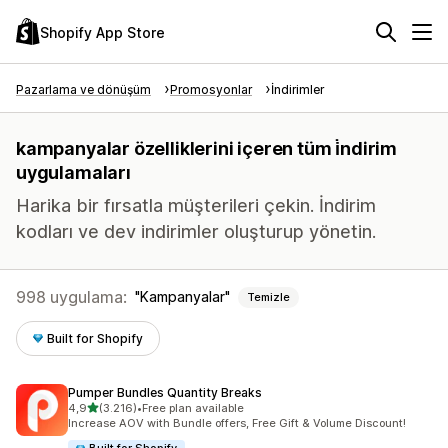
Shopify App Store
Pazarlama ve dönüşüm
Promosyonlar
İndirimler
kampanyalar özelliklerini içeren tüm i̇ndirim
uygulamaları
Harika bir fırsatla müşterileri çekin. İndirim
kodları ve dev indirimler oluşturup yönetin.
998 uygulama:
Kampanyalar
Temizle
Built for Shopify
Pumper Bundles Quantity Breaks
5 yıldız üzerinden
4,9
(3.216)
•
Free plan available
toplam 3216 değerlendirme
Increase AOV with Bundle offers, Free Gift & Volume Discount!