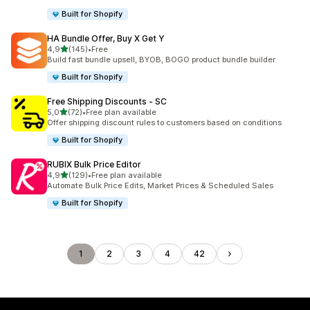
Built for Shopify
HA Bundle Offer, Buy X Get Y
5 yıldız üzerinden
4,9
(145)
•
Free
toplam 145 değerlendirme
Build fast bundle upsell, BYOB, BOGO product bundle builder
Built for Shopify
Free Shipping Discounts ‑ SC
5 yıldız üzerinden
5,0
(72)
•
Free plan available
toplam 72 değerlendirme
Offer shipping discount rules to customers based on conditions
Built for Shopify
RUBIX Bulk Price Editor
5 yıldız üzerinden
4,9
(129)
•
Free plan available
toplam 129 değerlendirme
Automate Bulk Price Edits, Market Prices & Scheduled Sales
Built for Shopify
1
2
3
4
42