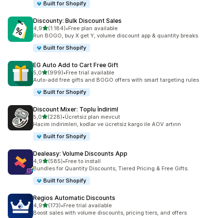
Built for Shopify
Discounty: Bulk Discount Sales
5 yıldız üzerinden
4,9
(1.184)
•
Free plan available
toplam 1184 değerlendirme
Run BOGO, buy X get Y, volume discount app & quantity breaks
Built for Shopify
EG Auto Add to Cart Free Gift
5 yıldız üzerinden
5,0
(999)
•
Free trial available
toplam 999 değerlendirme
Auto-add free gifts and BOGO offers with smart targeting rules
Built for Shopify
Discount Mixer: Toplu İndiriml
5 yıldız üzerinden
5,0
(228)
•
Ücretsiz plan mevcut
toplam 228 değerlendirme
Hacim indirimleri, kodlar ve ücretsiz kargo ile AOV artırın
Built for Shopify
Dealeasy: Volume Discounts App
5 yıldız üzerinden
4,9
(585)
•
Free to install
toplam 585 değerlendirme
Bundles for Quantity Discounts, Tiered Pricing & Free Gifts.
Built for Shopify
Regios Automatic Discounts
5 yıldız üzerinden
4,9
(173)
•
Free trial available
toplam 173 değerlendirme
Boost sales with volume discounts, pricing tiers, and offers