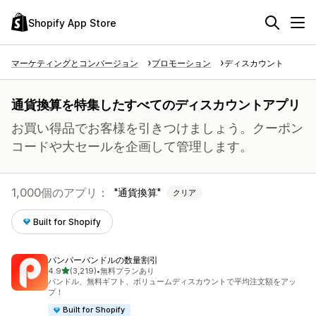
Shopify App Store
マーケティングとコンバージョン
プロモーション
ディスカウント
通貨換算を特集したすべてのディスカウントアプリ
お買い得品でお客様を引きつけましょう。クーポン
コードや大セールを企画して管理します。
1,000個のアプリ：
通貨換算
クリア
Built for Shopify
パンパーバンドルの数量割引
5つ星中
4.9
(3,219)
•
無料プランあり
合計レビュー数：3219件
バンドル、無料ギフト、ボリュームディスカウントで平均注文額をアッ
プ！
Built for Shopify