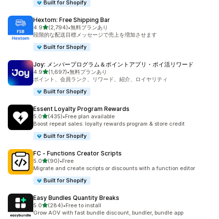
Built for Shopify
Hextom: Free Shipping Bar
5つ星中
4.9
(2,794)
•
無料プランあり
合計レビュー数：2794件
段階的な配送目標メッセージで売上を増加させます
Built for Shopify
Joy: メンバープログラム＆ポイントアプリ・ポイ活リワード
5つ星中
4.9
(1,697)
•
無料プランあり
合計レビュー数：1697件
ポイント、会員ランク、リワード、紹介、ロイヤリティ
Built for Shopify
Essent Loyalty Program Rewards
5つ星中
5.0
(435)
•
Free plan available
合計レビュー数：435件
Boost repeat sales: loyalty rewards program & store credit
Built for Shopify
FC ‑ Functions Creator Scripts
5つ星中
5.0
(90)
•
Free
合計レビュー数：90件
Migrate and create scripts or discounts with a function editor
Built for Shopify
Easy Bundles Quantity Breaks
5つ星中
5.0
(284)
•
Free to install
合計レビュー数：284件
Grow AOV with fast bundle discount, bundler, bundle app