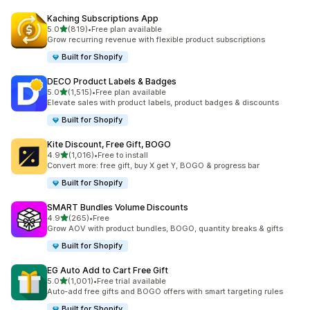
Kaching Subscriptions App
5つ星中
5.0
(819)
•
Free plan available
合計レビュー数：819件
Grow recurring revenue with flexible product subscriptions
Built for Shopify
DECO Product Labels & Badges
5つ星中
5.0
(1,515)
•
Free plan available
合計レビュー数：1515件
Elevate sales with product labels, product badges & discounts
Built for Shopify
Kite Discount, Free Gift, BOGO
5つ星中
4.9
(1,016)
•
Free to install
合計レビュー数：1016件
Convert more: free gift, buy X get Y, BOGO & progress bar
Built for Shopify
SMART Bundles Volume Discounts
5つ星中
4.9
(265)
•
Free
合計レビュー数：265件
Grow AOV with product bundles, BOGO, quantity breaks & gifts
Built for Shopify
EG Auto Add to Cart Free Gift
5つ星中
5.0
(1,001)
•
Free trial available
合計レビュー数：1001件
Auto-add free gifts and BOGO offers with smart targeting rules
Built for Shopify