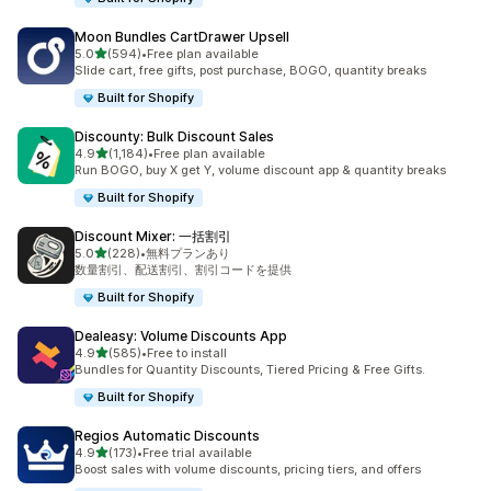
Moon Bundles CartDrawer Upsell
5つ星中
5.0
(594)
•
Free plan available
合計レビュー数：594件
Slide cart, free gifts, post purchase, BOGO, quantity breaks
Built for Shopify
Discounty: Bulk Discount Sales
5つ星中
4.9
(1,184)
•
Free plan available
合計レビュー数：1184件
Run BOGO, buy X get Y, volume discount app & quantity breaks
Built for Shopify
Discount Mixer: 一括割引
5つ星中
5.0
(228)
•
無料プランあり
合計レビュー数：228件
数量割引、配送割引、割引コードを提供
Built for Shopify
Dealeasy: Volume Discounts App
5つ星中
4.9
(585)
•
Free to install
合計レビュー数：585件
Bundles for Quantity Discounts, Tiered Pricing & Free Gifts.
Built for Shopify
Regios Automatic Discounts
5つ星中
4.9
(173)
•
Free trial available
合計レビュー数：173件
Boost sales with volume discounts, pricing tiers, and offers