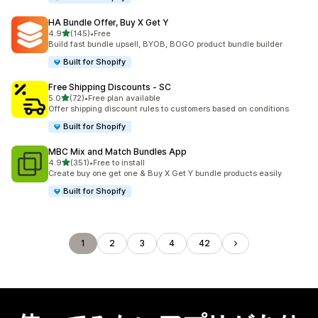
HA Bundle Offer, Buy X Get Y
5つ星中
4.9
(145)
•
Free
合計レビュー数：145件
Build fast bundle upsell, BYOB, BOGO product bundle builder
Built for Shopify
Free Shipping Discounts ‑ SC
5つ星中
5.0
(72)
•
Free plan available
合計レビュー数：72件
Offer shipping discount rules to customers based on conditions
Built for Shopify
MBC Mix and Match Bundles App
5つ星中
4.9
(351)
•
Free to install
合計レビュー数：351件
Create buy one get one & Buy X Get Y bundle products easily
Built for Shopify
1
2
3
4
42