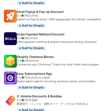
Built for Shopify
Email PopUp & Pop Up Discount
5つ星中
4.7
(182)
•
Free
合計レビュー数：182件
Upsell via Pop Up email, SMS popups,spin the wheel, newsletter
Built for Shopify
Scala Payment Method Discount
5つ星中
5.0
(66)
•
Free
合計レビュー数：66件
Offer payment method & prepaid discounts during checkout
Built for Shopify
Shopify Checkout Blocks
5つ星中
4.3
(180)
•
Free
合計レビュー数：180件
Customize your Checkout, Thank you and Order status pages
Easy Subscriptions App
5つ星中
5.0
(191)
•
Free to install
合計レビュー数：191件
Subscription app for recurring revenue, boxes, and bundles
Built for Shopify
G: Volume Discounts & Bundles
5つ星中
5.0
(107)
•
無料
合計レビュー数：107件
数量割引・バンドル・無料ギフト・アップセルでAOV向上
Built for Shopify