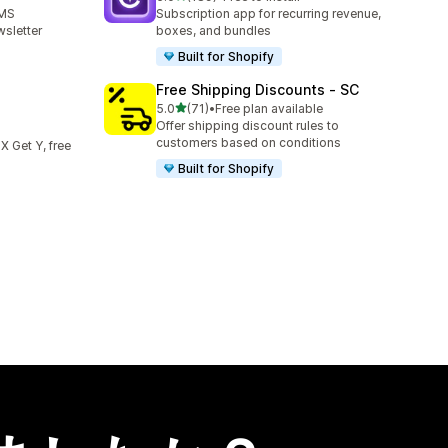
合計レビュー数：189件
SMS
Subscription app for recurring revenue,
sletter
boxes, and bundles
Built for Shopify
Free Shipping Discounts ‑ SC
5つ星中
5.0
(71)
•
Free plan available
合計レビュー数：71件
Offer shipping discount rules to
customers based on conditions
 X Get Y, free
Built for Shopify