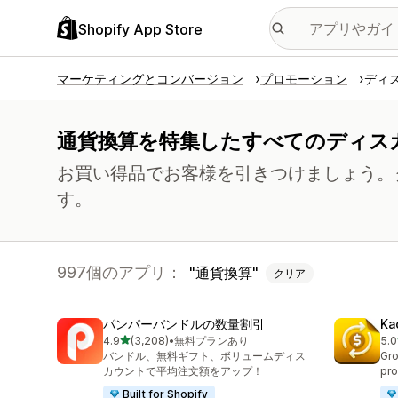
Shopify App Store
マーケティングとコンバージョン
プロモーション
ディ
通貨換算を特集したすべてのディス
お買い得品でお客様を引きつけましょう。
す。
997個のアプリ：
通貨換算
クリア
パンパーバンドルの数量割引
Ka
5つ星中
4.9
(3,208)
•
無料プランあり
5.0
合計レビュー数：3208件
合
バンドル、無料ギフト、ボリュームディス
Gro
カウントで平均注文額をアップ！
pro
Built for Shopify