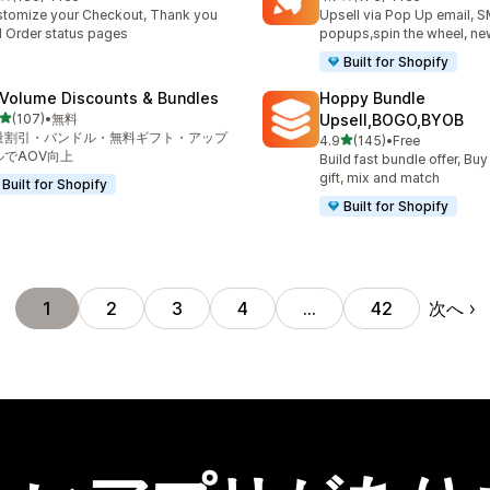
計レビュー数：180件
合計レビュー数：176件
tomize your Checkout, Thank you
Upsell via Pop Up email, 
 Order status pages
popups,spin the wheel, new
Built for Shopify
 Volume Discounts & Bundles
Hoppy Bundle
5つ星中
(107)
•
無料
Upsell,BOGO,BYOB
計レビュー数：107件
量割引・バンドル・無料ギフト・アップ
5つ星中
4.9
(145)
•
Free
合計レビュー数：145件
ルでAOV向上
Build fast bundle offer, Buy
gift, mix and match
Built for Shopify
Built for Shopify
次へ
1
2
3
4
…
42