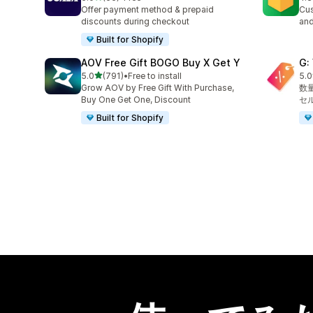
合計レビュー数：66件
合
Offer payment method & prepaid
Cus
discounts during checkout
and
Built for Shopify
AOV Free Gift BOGO Buy X Get Y
G:
5つ星中
5.0
(791)
•
Free to install
5.0
合計レビュー数：791件
合
Grow AOV by Free Gift With Purchase,
数
Buy One Get One, Discount
セ
Built for Shopify