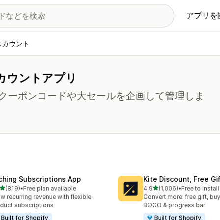
アプリを
スカウント
カウントアプリ
クーポンコードや大セールを企画して管理しま
ching Subscriptions App
Kite Discount, Free G
5つ星中
5つ星中
(819)
•
Free plan available
4.9
(1,006)
•
Free to install
計レビュー数：819件
合計レビュー数：1006件
w recurring revenue with flexible
Convert more: free gift, buy
duct subscriptions
BOGO & progress bar
Built for Shopify
Built for Shopify