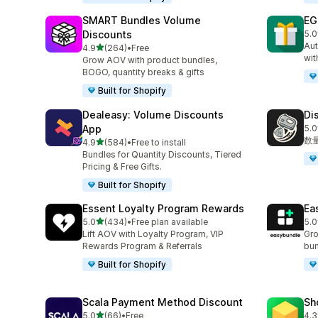
SMART Bundles Volume
EG
Discounts
5.0
合
Aut
5つ星中
4.9
(264)
•
Free
合計レビュー数：264件
wit
Grow AOV with product bundles,
BOGO, quantity breaks & gifts
Built for Shopify
Dealeasy: Volume Discounts
Di
App
5.0
合
数
5つ星中
4.9
(584)
•
Free to install
合計レビュー数：584件
Bundles for Quantity Discounts, Tiered
Pricing & Free Gifts.
Built for Shopify
Essent Loyalty Program Rewards
Ea
5つ星中
5.0
(434)
•
Free plan available
5.0
合計レビュー数：434件
合
Lift AOV with Loyalty Program, VIP
Gro
Rewards Program & Referrals
bun
Built for Shopify
Scala Payment Method Discount
Sh
5つ星中
5.0
(66)
•
Free
4.3