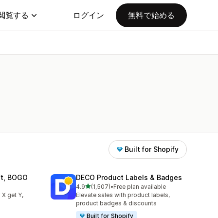
閲覧する
ログイン
無料で始める
Built for Shopify
ift, BOGO
DECO Product Labels & Badges
5つ星中
4.9
(1,507)
•
Free plan available
合計レビュー数：1507件
 X get Y,
Elevate sales with product labels,
product badges & discounts
Built for Shopify