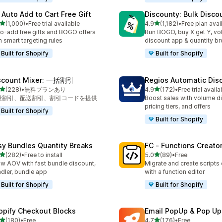
 Auto Add to Cart Free Gift
Discounty: Bulk Disco
5つ星中
5つ星中
(1,000)
•
Free trial available
4.9
(1,182)
•
Free plan avai
計レビュー数：1000件
合計レビュー数：1182件
o-add free gifts and BOGO offers
Run BOGO, buy X get Y, v
h smart targeting rules
discount app & quantity b
Built for Shopify
Built for Shopify
scount Mixer: 一括割引
Regios Automatic Dis
5つ星中
5つ星中
(228)
•
無料プランあり
4.9
(172)
•
Free trial availa
計レビュー数：228件
合計レビュー数：172件
量割引、配送割引、割引コードを提供
Boost sales with volume d
pricing tiers, and offers
Built for Shopify
Built for Shopify
sy Bundles Quantity Breaks
FC ‑ Functions Creator
5つ星中
5つ星中
(282)
•
Free to install
5.0
(89)
•
Free
計レビュー数：282件
合計レビュー数：89件
w AOV with fast bundle discount,
Migrate and create scripts
dler, bundle app
with a function editor
Built for Shopify
Built for Shopify
opify Checkout Blocks
Email PopUp & Pop Up
5つ星中
5つ星中
(180)
•
Free
4.7
(176)
•
Free