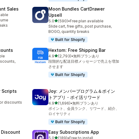
unt Sales
Moon Bundles CartDrawer
lable
Upsell
olume
5つ星中
5.0
(590)
•
Free plan available
合計レビュー数：590件
reaks
Slide cart, free gifts, post purchase,
BOGO, quantity breaks
Built for Shopify
counts
Hextom: Free Shipping Bar
5つ星中
ble
4.9
(2,793)
•
無料プランあり
合計レビュー数：2793件
iscounts,
段階的な配送目標メッセージで売上を増加
させます
Built for Shopify
 Scripts
Joy: メンバープログラム＆ポイン
トアプリ・ポイ活リワード
 or discounts
5つ星中
4.9
(1,696)
•
無料プランあり
合計レビュー数：1696件
ポイント、会員ランク、リワード、紹介、
ロイヤリティ
Built for Shopify
 Discount
Easy Subscriptions App
5つ星中
5.0
(189)
•
Free to install