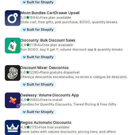
Built for Shopify
Moon Bundles CartDrawer Upsell
de 5 estrelas
5,0
(594)
•
Free plan available
594 total de avaliações
Slide cart, free gifts, post purchase, BOGO, quantity breaks
Built for Shopify
Discounty: Bulk Discount Sales
de 5 estrelas
4,9
(1.184)
•
Free plan available
1184 total de avaliações
Run BOGO, buy X get Y, volume discount app & quantity breaks
Built for Shopify
Discount Mixer: Descontos
de 5 estrelas
5,0
(228)
•
Plano gratuito disponível
228 total de avaliações
Ofereça descontos escalonados, no envio e códigos de desconto
Built for Shopify
Dealeasy: Volume Discounts App
de 5 estrelas
4,9
(585)
•
Free to install
585 total de avaliações
Bundles for Quantity Discounts, Tiered Pricing & Free Gifts.
Built for Shopify
Regios Automatic Discounts
de 5 estrelas
4,9
(173)
•
Free trial available
173 total de avaliações
Boost sales with volume discounts, pricing tiers, and offers