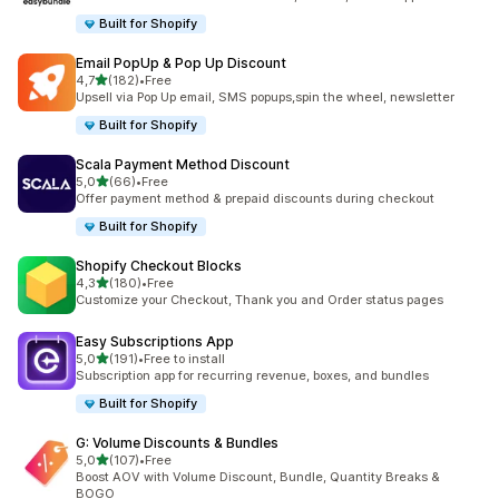
Built for Shopify
Email PopUp & Pop Up Discount
de 5 estrelas
4,7
(182)
•
Free
182 total de avaliações
Upsell via Pop Up email, SMS popups,spin the wheel, newsletter
Built for Shopify
Scala Payment Method Discount
de 5 estrelas
5,0
(66)
•
Free
66 total de avaliações
Offer payment method & prepaid discounts during checkout
Built for Shopify
Shopify Checkout Blocks
de 5 estrelas
4,3
(180)
•
Free
180 total de avaliações
Customize your Checkout, Thank you and Order status pages
Easy Subscriptions App
de 5 estrelas
5,0
(191)
•
Free to install
191 total de avaliações
Subscription app for recurring revenue, boxes, and bundles
Built for Shopify
G: Volume Discounts & Bundles
de 5 estrelas
5,0
(107)
•
Free
107 total de avaliações
Boost AOV with Volume Discount, Bundle, Quantity Breaks &
BOGO