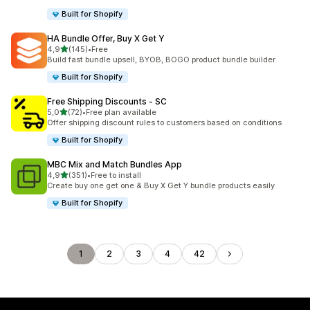
Built for Shopify
HA Bundle Offer, Buy X Get Y
de 5 estrelas
4,9
(145)
•
Free
145 total de avaliações
Build fast bundle upsell, BYOB, BOGO product bundle builder
Built for Shopify
Free Shipping Discounts ‑ SC
de 5 estrelas
5,0
(72)
•
Free plan available
72 total de avaliações
Offer shipping discount rules to customers based on conditions
Built for Shopify
MBC Mix and Match Bundles App
de 5 estrelas
4,9
(351)
•
Free to install
351 total de avaliações
Create buy one get one & Buy X Get Y bundle products easily
Built for Shopify
1
2
3
4
42