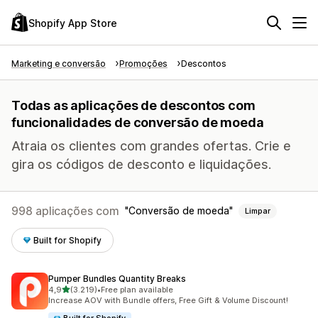
Shopify App Store
Marketing e conversão
Promoções
Descontos
Todas as aplicações de descontos com
funcionalidades de conversão de moeda
Atraia os clientes com grandes ofertas. Crie e
gira os códigos de desconto e liquidações.
998 aplicações com
Conversão de moeda
Limpar
Built for Shopify
Pumper Bundles Quantity Breaks
de 5 estrelas
4,9
(3.219)
•
Free plan available
3219 total de avaliações
Increase AOV with Bundle offers, Free Gift & Volume Discount!