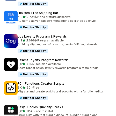
Built for Shopify
Hextom: Free Shipping Bar
de 5 estrelas
4,9
(2.794)
•
Plano gratuito disponível
2794 total de avaliações
Aumente as vendas com mensagens de metas de envio
Built for Shopify
Joy Loyalty Program & Rewards
de 5 estrelas
4,9
(1.698)
•
Free plan available
1698 total de avaliações
Build loyalty program w/ rewards, points, VIP tier, referrals
Built for Shopify
Essent Loyalty Program Rewards
de 5 estrelas
5,0
(435)
•
Free plan available
435 total de avaliações
Boost repeat sales: loyalty rewards program & store credit
Built for Shopify
FC ‑ Functions Creator Scripts
de 5 estrelas
5,0
(90)
•
Free
90 total de avaliações
Migrate and create scripts or discounts with a function editor
Built for Shopify
Easy Bundles Quantity Breaks
de 5 estrelas
5,0
(284)
•
Free to install
284 total de avaliações
Grow AOV with fast bundle discount, bundler, bundle app