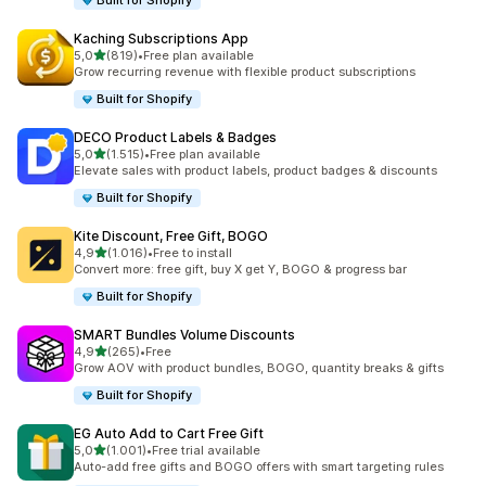
Built for Shopify
Kaching Subscriptions App
de 5 estrelas
5,0
(819)
•
Free plan available
819 total de avaliações
Grow recurring revenue with flexible product subscriptions
Built for Shopify
DECO Product Labels & Badges
de 5 estrelas
5,0
(1.515)
•
Free plan available
1515 total de avaliações
Elevate sales with product labels, product badges & discounts
Built for Shopify
Kite Discount, Free Gift, BOGO
de 5 estrelas
4,9
(1.016)
•
Free to install
1016 total de avaliações
Convert more: free gift, buy X get Y, BOGO & progress bar
Built for Shopify
SMART Bundles Volume Discounts
de 5 estrelas
4,9
(265)
•
Free
265 total de avaliações
Grow AOV with product bundles, BOGO, quantity breaks & gifts
Built for Shopify
EG Auto Add to Cart Free Gift
de 5 estrelas
5,0
(1.001)
•
Free trial available
1001 total de avaliações
Auto-add free gifts and BOGO offers with smart targeting rules