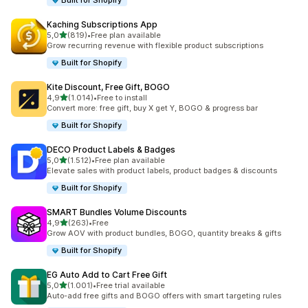
Built for Shopify
Kaching Subscriptions App
5 yıldız üzerinden
5,0
(819)
•
Free plan available
toplam 819 değerlendirme
Grow recurring revenue with flexible product subscriptions
Built for Shopify
Kite Discount, Free Gift, BOGO
5 yıldız üzerinden
4,9
(1.014)
•
Free to install
toplam 1014 değerlendirme
Convert more: free gift, buy X get Y, BOGO & progress bar
Built for Shopify
DECO Product Labels & Badges
5 yıldız üzerinden
5,0
(1.512)
•
Free plan available
toplam 1512 değerlendirme
Elevate sales with product labels, product badges & discounts
Built for Shopify
SMART Bundles Volume Discounts
5 yıldız üzerinden
4,9
(263)
•
Free
toplam 263 değerlendirme
Grow AOV with product bundles, BOGO, quantity breaks & gifts
Built for Shopify
EG Auto Add to Cart Free Gift
5 yıldız üzerinden
5,0
(1.001)
•
Free trial available
toplam 1001 değerlendirme
Auto-add free gifts and BOGO offers with smart targeting rules