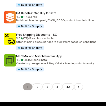
Built for Shopify
HA Bundle Offer, Buy X Get Y
5 yıldız üzerinden
4,9
(145)
•
Free
toplam 145 değerlendirme
Build fast bundle upsell, BYOB, BOGO product bundle builder
Built for Shopify
Free Shipping Discounts ‑ SC
5 yıldız üzerinden
5,0
(72)
•
Free plan available
toplam 72 değerlendirme
Offer shipping discount rules to customers based on conditions
Built for Shopify
MBC Mix and Match Bundles App
5 yıldız üzerinden
4,9
(351)
•
Free to install
toplam 351 değerlendirme
Create buy one get one & Buy X Get Y bundle products easily
Built for Shopify
1
2
3
4
42