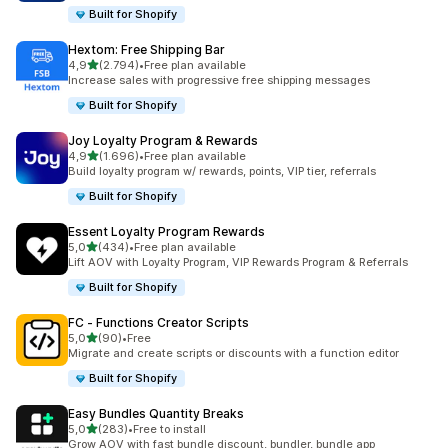
Built for Shopify
Hextom: Free Shipping Bar
5 yıldız üzerinden
4,9
(2.794)
•
Free plan available
toplam 2794 değerlendirme
Increase sales with progressive free shipping messages
Built for Shopify
Joy Loyalty Program & Rewards
5 yıldız üzerinden
4,9
(1.696)
•
Free plan available
toplam 1696 değerlendirme
Build loyalty program w/ rewards, points, VIP tier, referrals
Built for Shopify
Essent Loyalty Program Rewards
5 yıldız üzerinden
5,0
(434)
•
Free plan available
toplam 434 değerlendirme
Lift AOV with Loyalty Program, VIP Rewards Program & Referrals
Built for Shopify
FC ‑ Functions Creator Scripts
5 yıldız üzerinden
5,0
(90)
•
Free
toplam 90 değerlendirme
Migrate and create scripts or discounts with a function editor
Built for Shopify
Easy Bundles Quantity Breaks
5 yıldız üzerinden
5,0
(283)
•
Free to install
toplam 283 değerlendirme
Grow AOV with fast bundle discount, bundler, bundle app