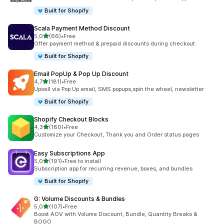
Built for Shopify
Scala Payment Method Discount
5 yıldız üzerinden
5,0
(66)
•
Free
toplam 66 değerlendirme
Offer payment method & prepaid discounts during checkout
Built for Shopify
Email PopUp & Pop Up Discount
5 yıldız üzerinden
4,7
(181)
•
Free
toplam 181 değerlendirme
Upsell via Pop Up email, SMS popups,spin the wheel, newsletter
Built for Shopify
Shopify Checkout Blocks
5 yıldız üzerinden
4,3
(180)
•
Free
toplam 180 değerlendirme
Customize your Checkout, Thank you and Order status pages
Easy Subscriptions App
5 yıldız üzerinden
5,0
(191)
•
Free to install
toplam 191 değerlendirme
Subscription app for recurring revenue, boxes, and bundles
Built for Shopify
G: Volume Discounts & Bundles
5 yıldız üzerinden
5,0
(107)
•
Free
toplam 107 değerlendirme
Boost AOV with Volume Discount, Bundle, Quantity Breaks &
BOGO