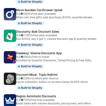
Built for Shopify
Moon Bundles CartDrawer Upsell
5 yıldız üzerinden
5,0
(594)
•
Free plan available
toplam 594 değerlendirme
Slide cart, free gifts, post purchase, BOGO, quantity breaks
Built for Shopify
Discounty: Bulk Discount Sales
5 yıldız üzerinden
4,9
(1.182)
•
Free plan available
toplam 1182 değerlendirme
Run BOGO, buy X get Y, volume discount app & quantity breaks
Built for Shopify
Dealeasy: Volume Discounts App
5 yıldız üzerinden
4,9
(584)
•
Free to install
toplam 584 değerlendirme
Bundles for Quantity Discounts, Tiered Pricing & Free Gifts.
Built for Shopify
Discount Mixer: Toplu İndiriml
5 yıldız üzerinden
5,0
(228)
•
Ücretsiz plan mevcut
toplam 228 değerlendirme
Hacim indirimleri, kodlar ve ücretsiz kargo ile AOV artırın
Built for Shopify
Regios Automatic Discounts
5 yıldız üzerinden
4,9
(173)
•
Free trial available
toplam 173 değerlendirme
Boost sales with volume discounts, pricing tiers, and offers