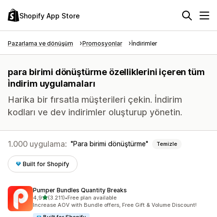
Shopify App Store
Pazarlama ve dönüşüm
Promosyonlar
İndirimler
para birimi dönüştürme özelliklerini içeren tüm
i̇ndirim uygulamaları
Harika bir fırsatla müşterileri çekin. İndirim
kodları ve dev indirimler oluşturup yönetin.
1.000 uygulama:
Para birimi dönüştürme
Temizle
Built for Shopify
Pumper Bundles Quantity Breaks
5 yıldız üzerinden
4,9
(3.211)
•
Free plan available
toplam 3211 değerlendirme
Increase AOV with Bundle offers, Free Gift & Volume Discount!