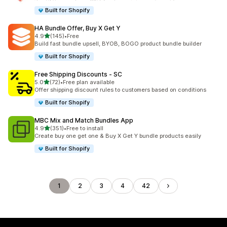
Built for Shopify
HA Bundle Offer, Buy X Get Y
5つ星中
4.9
(145)
•
Free
合計レビュー数：145件
Build fast bundle upsell, BYOB, BOGO product bundle builder
Built for Shopify
Free Shipping Discounts ‑ SC
5つ星中
5.0
(72)
•
Free plan available
合計レビュー数：72件
Offer shipping discount rules to customers based on conditions
Built for Shopify
MBC Mix and Match Bundles App
5つ星中
4.9
(351)
•
Free to install
合計レビュー数：351件
Create buy one get one & Buy X Get Y bundle products easily
Built for Shopify
1
2
3
4
42