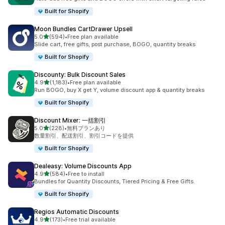
Built for Shopify
Moon Bundles CartDrawer Upsell
5つ星中
5.0
(594)
•
Free plan available
合計レビュー数：594件
Slide cart, free gifts, post purchase, BOGO, quantity breaks
Built for Shopify
Discounty: Bulk Discount Sales
5つ星中
4.9
(1,183)
•
Free plan available
合計レビュー数：1183件
Run BOGO, buy X get Y, volume discount app & quantity breaks
Built for Shopify
Discount Mixer: 一括割引
5つ星中
5.0
(228)
•
無料プランあり
合計レビュー数：228件
数量割引、配送割引、割引コードを提供
Built for Shopify
Dealeasy: Volume Discounts App
5つ星中
4.9
(584)
•
Free to install
合計レビュー数：584件
Bundles for Quantity Discounts, Tiered Pricing & Free Gifts.
Built for Shopify
Regios Automatic Discounts
5つ星中
4.9
(173)
•
Free trial available
合計レビュー数：173件