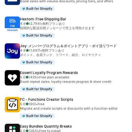
Boost sales with volume discounts, pricing tiers, and offers
Built for Shopify
Hextom: Free Shipping Bar
5つ星中
4.9
(2,794)
•
無料プランあり
合計レビュー数：2794件
段階的な配送目標メッセージで売上を増加させます
Built for Shopify
Joy: メンバープログラム＆ポイントアプリ・ポイ活リワード
5つ星中
4.9
(1,697)
•
無料プランあり
合計レビュー数：1697件
ポイント、会員ランク、リワード、紹介、ロイヤリティ
Built for Shopify
Essent Loyalty Program Rewards
5つ星中
5.0
(435)
•
Free plan available
合計レビュー数：435件
Boost repeat sales: loyalty rewards program & store credit
Built for Shopify
FC ‑ Functions Creator Scripts
5つ星中
5.0
(90)
•
Free
合計レビュー数：90件
Migrate and create scripts or discounts with a function editor
Built for Shopify
Easy Bundles Quantity Breaks
5つ星中
5.0
(283)
•
Free to install