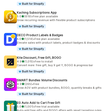
Built for Shopify
Kaching Subscriptions App
5つ星中
5.0
(819)
•
Free plan available
合計レビュー数：819件
Grow recurring revenue with flexible product subscriptions
Built for Shopify
DECO Product Labels & Badges
5つ星中
5.0
(1,514)
•
Free plan available
合計レビュー数：1514件
Elevate sales with product labels, product badges & discounts
Built for Shopify
Kite Discount, Free Gift, BOGO
5つ星中
4.9
(1,015)
•
Free to install
合計レビュー数：1015件
Convert more: free gift, buy X get Y, BOGO & progress bar
Built for Shopify
SMART Bundles Volume Discounts
5つ星中
4.9
(265)
•
Free
合計レビュー数：265件
Grow AOV with product bundles, BOGO, quantity breaks & gifts
Built for Shopify
EG Auto Add to Cart Free Gift
5つ星中
5.0
(1,001)
•
Free trial available
合計レビュー数：1001件
Auto-add free gifts and BOGO offers with smart targeting rules