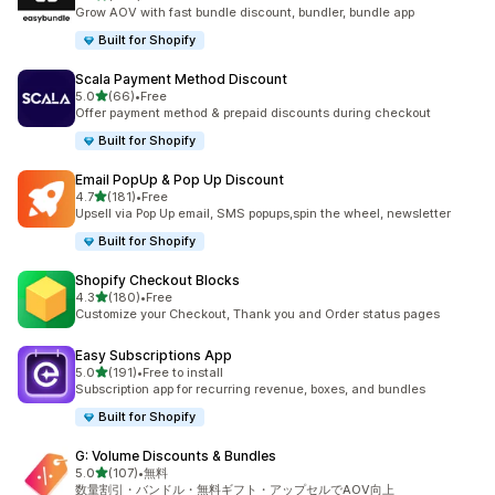
合計レビュー数：283件
Grow AOV with fast bundle discount, bundler, bundle app
Built for Shopify
Scala Payment Method Discount
5つ星中
5.0
(66)
•
Free
合計レビュー数：66件
Offer payment method & prepaid discounts during checkout
Built for Shopify
Email PopUp & Pop Up Discount
5つ星中
4.7
(181)
•
Free
合計レビュー数：181件
Upsell via Pop Up email, SMS popups,spin the wheel, newsletter
Built for Shopify
Shopify Checkout Blocks
5つ星中
4.3
(180)
•
Free
合計レビュー数：180件
Customize your Checkout, Thank you and Order status pages
Easy Subscriptions App
5つ星中
5.0
(191)
•
Free to install
合計レビュー数：191件
Subscription app for recurring revenue, boxes, and bundles
Built for Shopify
G: Volume Discounts & Bundles
5つ星中
5.0
(107)
•
無料
合計レビュー数：107件
数量割引・バンドル・無料ギフト・アップセルでAOV向上