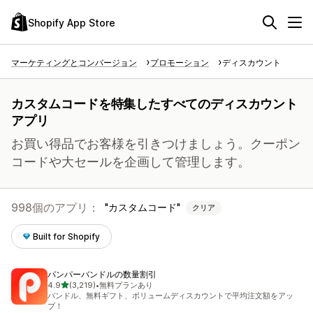
Shopify App Store
マーケティングとコンバージョン
プロモーション
ディスカウント
カスタムコードを特集したすべてのディスカウント
アプリ
お買い得品でお客様を引きつけましょう。クーポン
コードや大セールを企画して管理します。
998個のアプリ：
カスタムコード
クリア
Built for Shopify
パンパーバンドルの数量割引
5つ星中
4.9
(3,219)
•
無料プランあり
合計レビュー数：3219件
バンドル、無料ギフト、ボリュームディスカウントで平均注文額をアッ
プ！