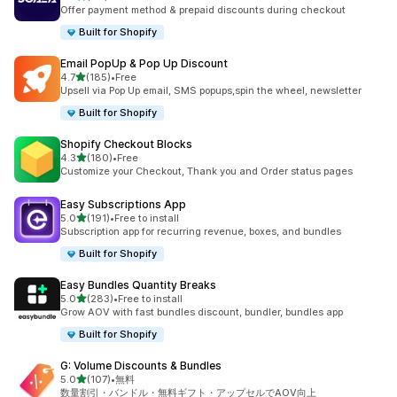
合計レビュー数：66件
Offer payment method & prepaid discounts during checkout
Built for Shopify
Email PopUp & Pop Up Discount
5つ星中
4.7
(185)
•
Free
合計レビュー数：185件
Upsell via Pop Up email, SMS popups,spin the wheel, newsletter
Built for Shopify
Shopify Checkout Blocks
5つ星中
4.3
(180)
•
Free
合計レビュー数：180件
Customize your Checkout, Thank you and Order status pages
Easy Subscriptions App
5つ星中
5.0
(191)
•
Free to install
合計レビュー数：191件
Subscription app for recurring revenue, boxes, and bundles
Built for Shopify
Easy Bundles Quantity Breaks
5つ星中
5.0
(283)
•
Free to install
合計レビュー数：283件
Grow AOV with fast bundles discount, bundler, bundles app
Built for Shopify
G: Volume Discounts & Bundles
5つ星中
5.0
(107)
•
無料
合計レビュー数：107件
数量割引・バンドル・無料ギフト・アップセルでAOV向上