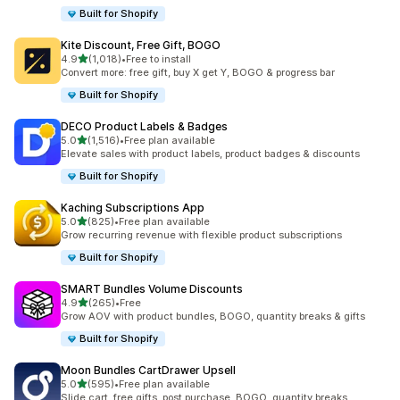
Built for Shopify
Kite Discount, Free Gift, BOGO
5つ星中
4.9
(1,018)
•
Free to install
合計レビュー数：1018件
Convert more: free gift, buy X get Y, BOGO & progress bar
Built for Shopify
DECO Product Labels & Badges
5つ星中
5.0
(1,516)
•
Free plan available
合計レビュー数：1516件
Elevate sales with product labels, product badges & discounts
Built for Shopify
Kaching Subscriptions App
5つ星中
5.0
(825)
•
Free plan available
合計レビュー数：825件
Grow recurring revenue with flexible product subscriptions
Built for Shopify
SMART Bundles Volume Discounts
5つ星中
4.9
(265)
•
Free
合計レビュー数：265件
Grow AOV with product bundles, BOGO, quantity breaks & gifts
Built for Shopify
Moon Bundles CartDrawer Upsell
5つ星中
5.0
(595)
•
Free plan available
合計レビュー数：595件
Slide cart, free gifts, post purchase, BOGO, quantity breaks