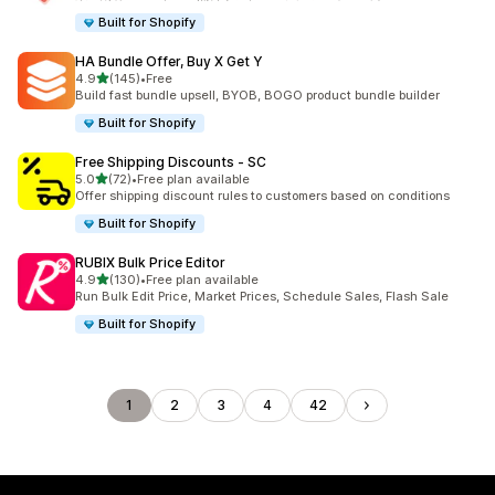
Built for Shopify
HA Bundle Offer, Buy X Get Y
5つ星中
4.9
(145)
•
Free
合計レビュー数：145件
Build fast bundle upsell, BYOB, BOGO product bundle builder
Built for Shopify
Free Shipping Discounts ‑ SC
5つ星中
5.0
(72)
•
Free plan available
合計レビュー数：72件
Offer shipping discount rules to customers based on conditions
Built for Shopify
RUBIX Bulk Price Editor
5つ星中
4.9
(130)
•
Free plan available
合計レビュー数：130件
Run Bulk Edit Price, Market Prices, Schedule Sales, Flash Sale
Built for Shopify
1
2
3
4
42