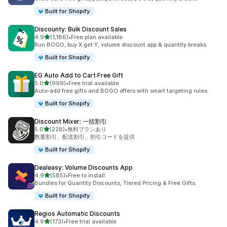
Built for Shopify
Discounty: Bulk Discount Sales
5つ星中
4.9
(1,186)
•
Free plan available
合計レビュー数：1186件
Run BOGO, buy X get Y, volume discount app & quantity breaks
Built for Shopify
EG Auto Add to Cart Free Gift
5つ星中
5.0
(999)
•
Free trial available
合計レビュー数：999件
Auto-add free gifts and BOGO offers with smart targeting rules
Built for Shopify
Discount Mixer: 一括割引
5つ星中
5.0
(228)
•
無料プランあり
合計レビュー数：228件
数量割引、配送割引、割引コードを提供
Built for Shopify
Dealeasy: Volume Discounts App
5つ星中
4.9
(585)
•
Free to install
合計レビュー数：585件
Bundles for Quantity Discounts, Tiered Pricing & Free Gifts.
Built for Shopify
Regios Automatic Discounts
5つ星中
4.9
(173)
•
Free trial available
合計レビュー数：173件