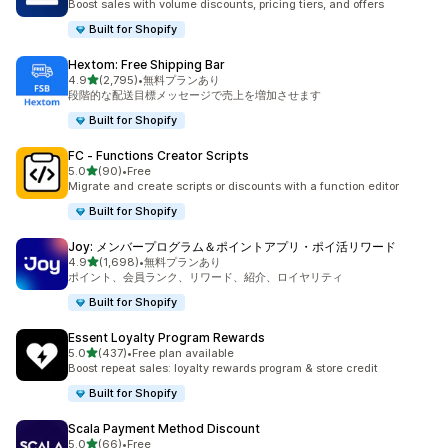
Boost sales with volume discounts, pricing tiers, and offers
Built for Shopify
Hextom: Free Shipping Bar
5つ星中
4.9
(2,795)
•
無料プランあり
合計レビュー数：2795件
段階的な配送目標メッセージで売上を増加させます
Built for Shopify
FC ‑ Functions Creator Scripts
5つ星中
5.0
(90)
•
Free
合計レビュー数：90件
Migrate and create scripts or discounts with a function editor
Built for Shopify
Joy: メンバープログラム＆ポイントアプリ・ポイ活リワード
5つ星中
4.9
(1,698)
•
無料プランあり
合計レビュー数：1698件
ポイント、会員ランク、リワード、紹介、ロイヤリティ
Built for Shopify
Essent Loyalty Program Rewards
5つ星中
5.0
(437)
•
Free plan available
合計レビュー数：437件
Boost repeat sales: loyalty rewards program & store credit
Built for Shopify
Scala Payment Method Discount
5つ星中
5.0
(66)
•
Free